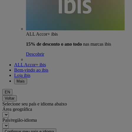
ALL Accor+ ibis
15% de desconto o ano todo
nas marcas ibis
Descobrir
ALL Accor+ ibis
Bem-vindo ao ibis
Loja ibis
Mais
EN
Voltar
Selecione seu país e idioma abaixo
Área geográfica
País/região-idioma
Confirmar meu país e idioma