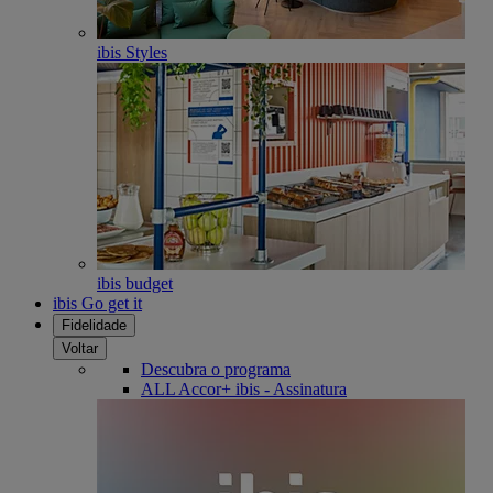
ibis Styles
ibis budget
ibis Go get it
Fidelidade
Voltar
Descubra o programa
ALL Accor+ ibis - Assinatura