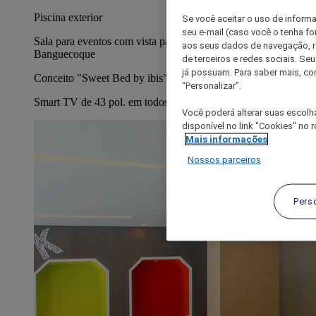
Piscina exterior
Se você aceitar o uso de inform
seu e-mail (caso você o tenha f
Sala para eventos com vista panorâmica sobre a cidade de
aos seus dados de navegação, re
Banguecoque
de terceiros e redes sociais. S
já possuam. Para saber mais, co
Conceito "Sweet Bed by ibis"
“Personalizar”.
Smart TV de 43 pol. em todos os quartos
Você poderá alterar suas escolh
disponível no link "Cookies" no 
Mais informações
Nossos parceiros
Pers