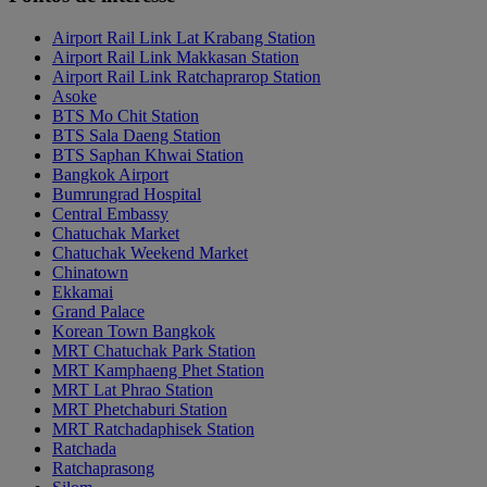
Airport Rail Link Lat Krabang Station
Airport Rail Link Makkasan Station
Airport Rail Link Ratchaprarop Station
Asoke
BTS Mo Chit Station
BTS Sala Daeng Station
BTS Saphan Khwai Station
Bangkok Airport
Bumrungrad Hospital
Central Embassy
Chatuchak Market
Chatuchak Weekend Market
Chinatown
Ekkamai
Grand Palace
Korean Town Bangkok
MRT Chatuchak Park Station
MRT Kamphaeng Phet Station
MRT Lat Phrao Station
MRT Phetchaburi Station
MRT Ratchadaphisek Station
Ratchada
Ratchaprasong