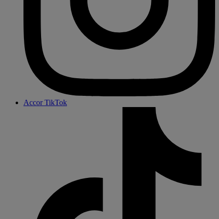
Accor TikTok