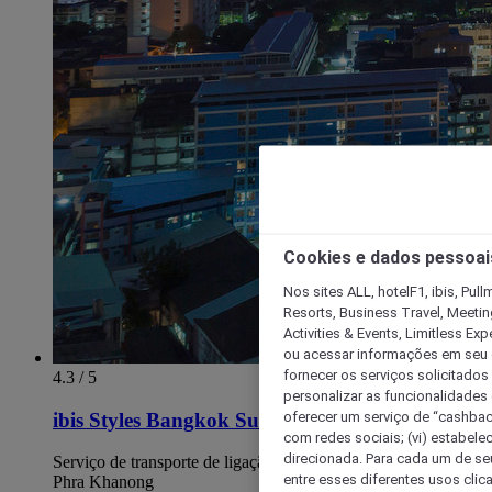
Cookies e dados pessoai
Nos sites ALL, hotelF1, ibis, Pul
Resorts, Business Travel, Meetin
Activities & Events, Limitless Ex
ou acessar informações em seu di
fornecer os serviços solicitados
4.3 / 5
personalizar as funcionalidades d
oferecer um serviço de “cashback
ibis Styles Bangkok Sukhumvit Phra Khanong
com redes sociais; (vi) estabele
direcionada. Para cada um de seu
Serviço de transporte de ligação grátis para a estação de BTS
entre esses diferentes usos clic
Phra Khanong