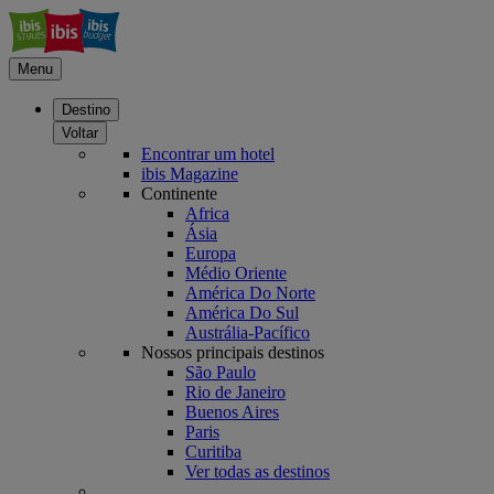
Menu
Destino
Voltar
Encontrar um hotel
ibis Magazine
Continente
Africa
Ásia
Europa
Médio Oriente
América Do Norte
América Do Sul
Austrália-Pacífico
Nossos principais destinos
São Paulo
Rio de Janeiro
Buenos Aires
Paris
Curitiba
Ver todas as destinos