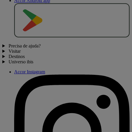
Accor Android app
D
I
S
P
O
N
Í
V
E
L
N
O
Precisa de ajuda?
Visitar
Destinos
Universo ibis
Accor Instagram