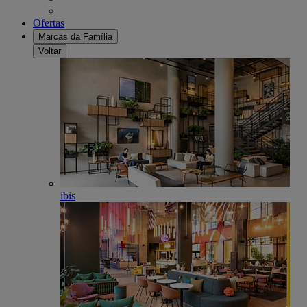
Ofertas
Marcas da Família
Voltar
ibis