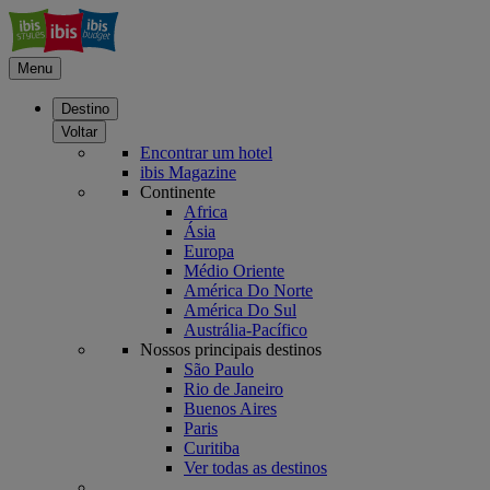
Menu
Destino
Voltar
Encontrar um hotel
ibis Magazine
Continente
Africa
Ásia
Europa
Médio Oriente
América Do Norte
América Do Sul
Austrália-Pacífico
Nossos principais destinos
São Paulo
Rio de Janeiro
Buenos Aires
Paris
Curitiba
Ver todas as destinos