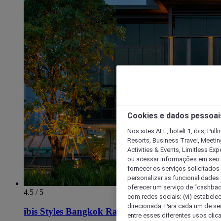
Cookies e dados pessoai
Nos sites ALL, hotelF1, ibis, Pul
Resorts, Business Travel, Meetin
Activities & Events, Limitless Ex
ou acessar informações em seu di
fornecer os serviços solicitados
personalizar as funcionalidades d
oferecer um serviço de “cashback
4.5 / 5
com redes sociais; (vi) estabele
direcionada. Para cada um de seu
ibis Styles Bangkok Ratchada
entre esses diferentes usos clic