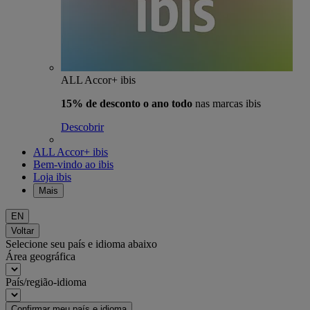
ALL Accor+ ibis
15% de desconto o ano todo
nas marcas ibis
Descobrir
ALL Accor+ ibis
Bem-vindo ao ibis
Loja ibis
Mais
EN
Voltar
Selecione seu país e idioma abaixo
Área geográfica
País/região-idioma
Confirmar meu país e idioma