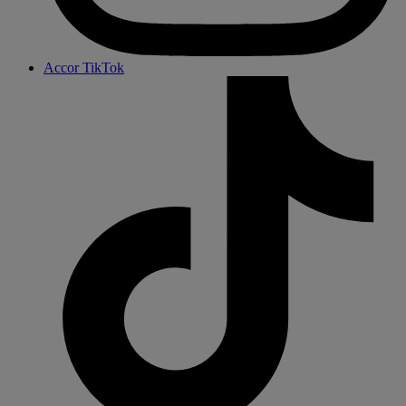
Accor TikTok