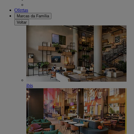
Ofertas
Marcas da Família
Voltar
ibis