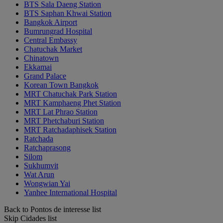
BTS Sala Daeng Station
BTS Saphan Khwai Station
Bangkok Airport
Bumrungrad Hospital
Central Embassy
Chatuchak Market
Chinatown
Ekkamai
Grand Palace
Korean Town Bangkok
MRT Chatuchak Park Station
MRT Kamphaeng Phet Station
MRT Lat Phrao Station
MRT Phetchaburi Station
MRT Ratchadaphisek Station
Ratchada
Ratchaprasong
Silom
Sukhumvit
Wat Arun
Wongwian Yai
Yanhee International Hospital
Back to Pontos de interesse list
Skip Cidades list