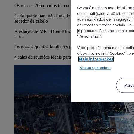
Os nossos 266 quartos têm entre 25 e 35 m², e Smart TVs.
Se você aceitar o uso de inform
seu e-mail (caso você o tenha f
Cada quarto para não fumadores dispõe de minibar, cofre e
aos seus dados de navegação, re
secador de cabelo
de terceiros e redes sociais. S
já possuam. Para saber mais, co
A estação de MRT Huai Khwang fica mesmo em frente ao
“Personalizar”.
hotel
Os nossos quartos familiares possuem beliches modernos.
Você poderá alterar suas escolh
disponível no link "Cookies" no 
4 salas de reuniões ideais para eventos sociais e empresariais.
Mais informações
Nossos parceiros
Pers