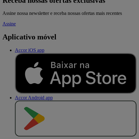
Receba nossas ofertas exclusivas
Assine nossa newsletter e receba nossas ofertas mais recentes
Assine
Aplicativo móvel
Accor iOS app
Accor Android app
D
I
S
P
O
N
Í
V
E
L
N
O