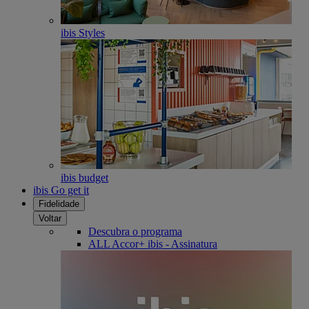
ibis Styles
ibis budget
ibis Go get it
Fidelidade
Voltar
Descubra o programa
ALL Accor+ ibis - Assinatura