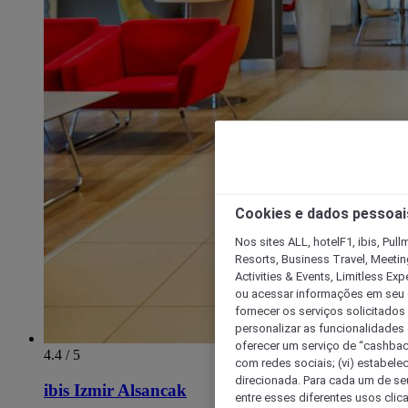
Cookies e dados pessoai
Nos sites ALL, hotelF1, ibis, Pul
Resorts, Business Travel, Meetin
Activities & Events, Limitless Ex
ou acessar informações em seu di
fornecer os serviços solicitados
personalizar as funcionalidades d
oferecer um serviço de “cashback
4.4 / 5
com redes sociais; (vi) estabele
direcionada. Para cada um de seu
ibis Izmir Alsancak
entre esses diferentes usos clic