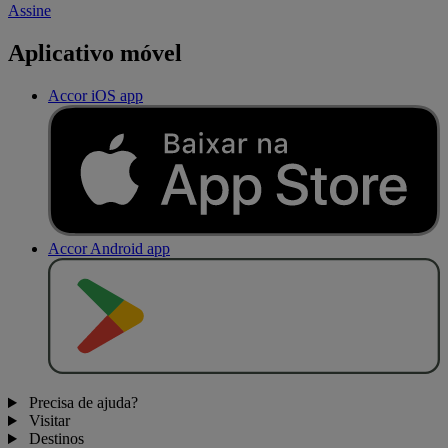
Assine
Aplicativo móvel
Accor iOS app
Accor Android app
D
I
S
P
O
N
Í
V
E
L
N
O
Precisa de ajuda?
Visitar
Destinos