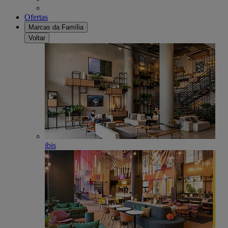
Ofertas
Marcas da Família
Voltar
ibis