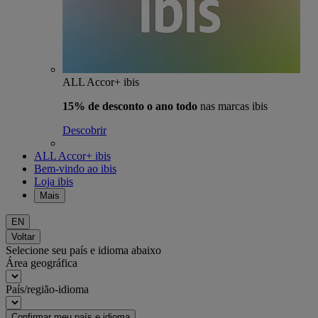
ALL Accor+ ibis
15% de desconto o ano todo
nas marcas ibis
Descobrir
ALL Accor+ ibis
Bem-vindo ao ibis
Loja ibis
Mais
EN
Voltar
Selecione seu país e idioma abaixo
Área geográfica
País/região-idioma
Confirmar meu país e idioma