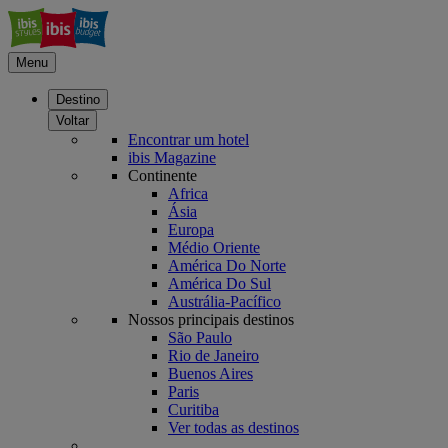
Menu
Destino
Voltar
Encontrar um hotel
ibis Magazine
Continente
Africa
Ásia
Europa
Médio Oriente
América Do Norte
América Do Sul
Austrália-Pacífico
Nossos principais destinos
São Paulo
Rio de Janeiro
Buenos Aires
Paris
Curitiba
Ver todas as destinos