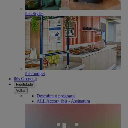
ibis Styles
ibis budget
ibis Go get it
Fidelidade
Voltar
Descubra o programa
ALL Accor+ ibis - Assinatura