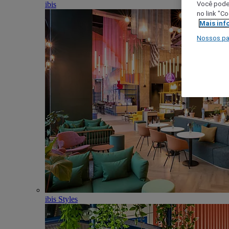
ibis
Você poder
no link "C
Mais inf
Nossos pa
ibis Styles