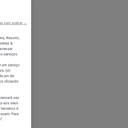
ar sem aceitar →
tra, Resorts,
vities &
acessar
os serviços
er um serviço
s; (vi)
ada um de
sos clicando
ocessará seu
da aos seus
terceiros e
ssuam. Para
”.