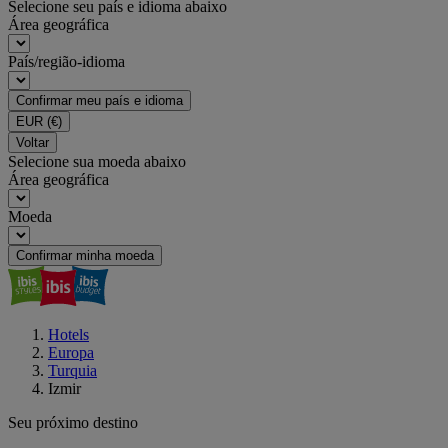
Selecione seu país e idioma abaixo
Área geográfica
País/região-idioma
Confirmar meu país e idioma
EUR
(€)
Voltar
Selecione sua moeda abaixo
Área geográfica
Moeda
Confirmar minha moeda
Hotels
Europa
Turquia
Izmir
Seu próximo destino