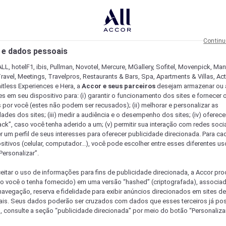
Continu
 e dados pessoais
LL, hotelF1, ibis, Pullman, Novotel, Mercure, MGallery, Sofitel, Movenpick, Man
ravel, Meetings, Travelpros, Restaurants & Bars, Spa, Apartments & Villas, Acti
mitless Experiences e Hera, a
Accor e seus parceiros
desejam armazenar ou 
s em seu dispositivo para: (i) garantir o funcionamento dos sites e fornecer 
s por você (estes não podem ser recusados); (ii) melhorar e personalizar as
dades dos sites; (iii) medir a audiência e o desempenho dos sites; (iv) oferec
ck”, caso você tenha aderido a um; (v) permitir sua interação com redes sociai
r um perfil de seus interesses para oferecer publicidade direcionada. Para c
sitivos (celular, computador...), você pode escolher entre esses diferentes u
Personalizar”.
eitar o uso de informações para fins de publicidade direcionada, a Accor pr
so você o tenha fornecido) em uma versão “hashed” (criptografada), associa
avegação, reserva e fidelidade para exibir anúncios direcionados em sites de 
ais. Seus dados poderão ser cruzados com dados que esses terceiros já po
, consulte a seção “publicidade direcionada” por meio do botão “Personalizar