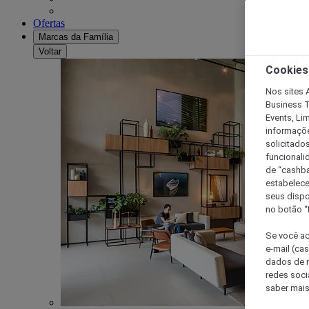
Ofertas
Marcas da Família
Voltar
Cookies
Nos sites A
Business T
Events, Li
informaçõe
solicitado
funcionali
de “cashba
estabelece
seus dispo
no botão “
Se você ac
e-mail (ca
dados de n
redes soci
saber mais