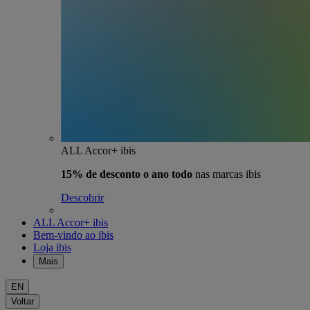
ALL Accor+ ibis
15% de desconto o ano todo
nas marcas ibis
Descobrir
ALL Accor+ ibis
Bem-vindo ao ibis
Loja ibis
Mais
EN
Voltar