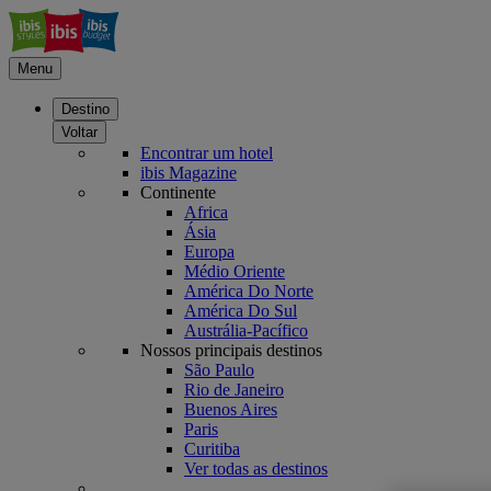
Menu
Destino
Voltar
Encontrar um hotel
ibis Magazine
Continente
Africa
Ásia
Europa
Médio Oriente
América Do Norte
América Do Sul
Austrália-Pacífico
Nossos principais destinos
São Paulo
Rio de Janeiro
Buenos Aires
Paris
Curitiba
Ver todas as destinos