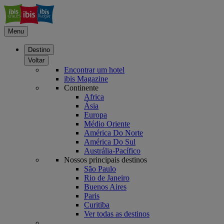
Menu
Destino
Voltar
Encontrar um hotel
ibis Magazine
Continente
Africa
Ásia
Europa
Médio Oriente
América Do Norte
América Do Sul
Austrália-Pacífico
Nossos principais destinos
São Paulo
Rio de Janeiro
Buenos Aires
Paris
Curitiba
Ver todas as destinos