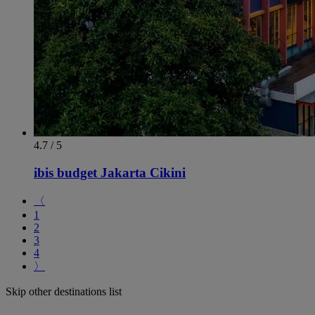
4.7 / 5
ibis budget Jakarta Cikini
〈
1
2
3
4
〉
Skip other destinations list