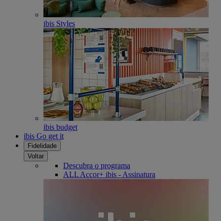
ibis Styles
ibis budget
ibis Go get it
Fidelidade
Voltar
Descubra o programa
ALL Accor+ ibis - Assinatura