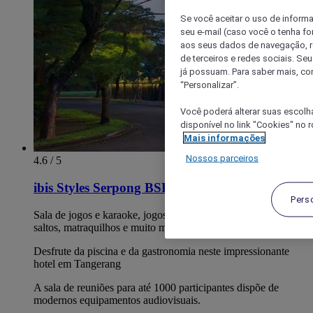
Se você aceitar o uso de inform
seu e-mail (caso você o tenha f
aos seus dados de navegação, re
de terceiros e redes sociais. S
já possuam. Para saber mais, co
“Personalizar”.
Você poderá alterar suas escolh
disponível no link "Cookies" no 
Mais informações
Nossos parceiros
4.6 / 5
ibis Styles Serpong BSD City
Pers
Sala de jogos e karaoke, jogos de vídeo/arcade, uma área de
saltos, matraquilhos e muito mais.
Desfrute da piscina e da gastronomia neste impressionante
hotel em Tangerang
A sala de reuniões para até 1000 participantes dispõe de
modernos equipamentos audiovisuais.