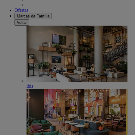
Ofertas
Marcas da Família
Voltar
ibis