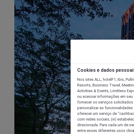
Cookies e dados pessoai
Nos sites ALL, hotelF1, ibis, Pul
Resorts, Business Travel, Meetin
Activities & Events, Limitless Ex
ou acessar informações em seu di
fornecer os serviços solicitados
personalizar as funcionalidades d
oferecer um serviço de “cashback
com redes sociais; (vi) estabele
direcionada. Para cada um de seu
entre esses diferentes usos clic