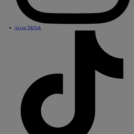
Accor TikTok