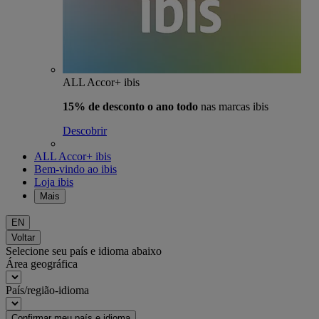
ALL Accor+ ibis
15% de desconto o ano todo
nas marcas ibis
Descobrir
ALL Accor+ ibis
Bem-vindo ao ibis
Loja ibis
Mais
EN
Voltar
Selecione seu país e idioma abaixo
Área geográfica
País/região-idioma
Confirmar meu país e idioma