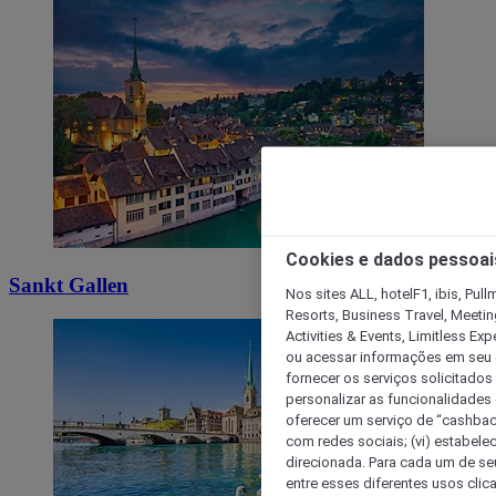
Cookies e dados pessoai
Sankt Gallen
Nos sites ALL, hotelF1, ibis, Pul
Resorts, Business Travel, Meetin
Activities & Events, Limitless Ex
ou acessar informações em seu di
fornecer os serviços solicitados
personalizar as funcionalidades d
oferecer um serviço de “cashback
com redes sociais; (vi) estabele
direcionada. Para cada um de seu
entre esses diferentes usos clic