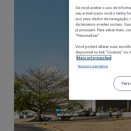
Se você aceitar o uso de inform
seu e-mail (caso você o tenha f
aos seus dados de navegação, re
de terceiros e redes sociais. S
já possuam. Para saber mais, co
“Personalizar”.
Você poderá alterar suas escolh
disponível no link "Cookies" no 
Mais informações
Nossos parceiros
Pers