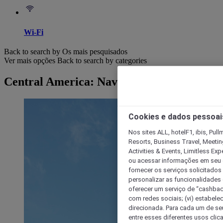
Wi-Fi
Back to search by Os mais pesquisados
Ver mais opções
Back to search by categories
Central America: Navegar por hotéis
Cookies e dados pessoai
Nos sites ALL, hotelF1, ibis, Pul
Resorts, Business Travel, Meetin
Activities & Events, Limitless Ex
ou acessar informações em seu di
fornecer os serviços solicitados
personalizar as funcionalidades d
oferecer um serviço de “cashback
com redes sociais; (vi) estabele
direcionada. Para cada um de seu
entre esses diferentes usos clic