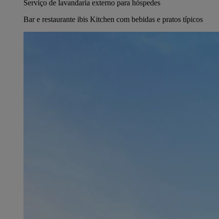
Serviço de lavandaria externo para hóspedes
Bar e restaurante ibis Kitchen com bebidas e pratos típicos