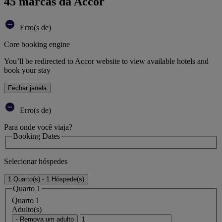
45 marcas da Accor
Erro(s de)
Core booking engine
You’ll be redirected to Accor website to view available hotels and
book your stay
Fechar janela
Erro(s de)
Para onde você viaja?
Booking Dates
Selecionar hóspedes
1 Quarto(s) - 1 Hóspede(s)
Quarto 1
Quarto 1
Adulto(s)
- Remova um adulto