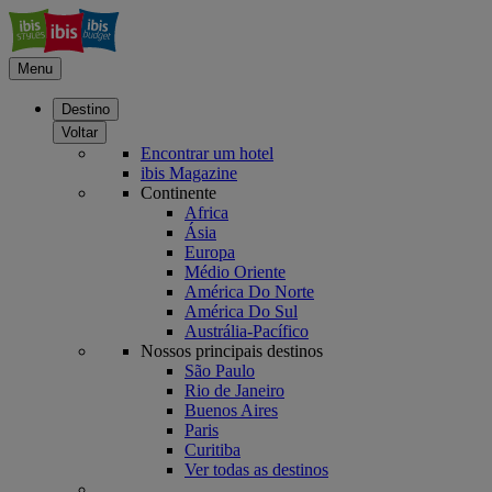
Menu
Destino
Voltar
Encontrar um hotel
ibis Magazine
Continente
Africa
Ásia
Europa
Médio Oriente
América Do Norte
América Do Sul
Austrália-Pacífico
Nossos principais destinos
São Paulo
Rio de Janeiro
Buenos Aires
Paris
Curitiba
Ver todas as destinos