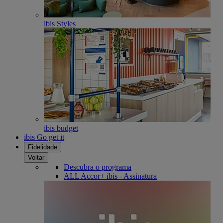
ibis Styles
ibis budget
ibis Go get it
Fidelidade
Voltar
Descubra o programa
ALL Accor+ ibis - Assinatura