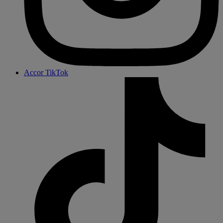
Accor TikTok