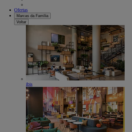
Ofertas
Marcas da Família
Voltar
ibis