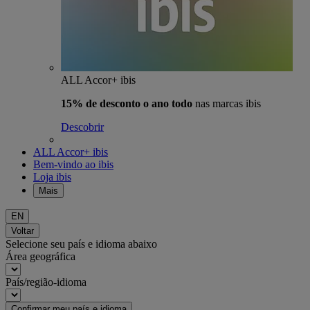
ALL Accor+ ibis
15% de desconto o ano todo
nas marcas ibis
Descobrir
ALL Accor+ ibis
Bem-vindo ao ibis
Loja ibis
Mais
EN
Voltar
Selecione seu país e idioma abaixo
Área geográfica
País/região-idioma
Confirmar meu país e idioma