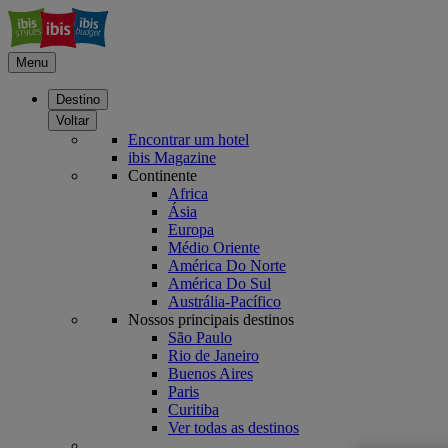
Menu
Destino
Voltar
Encontrar um hotel
ibis Magazine
Continente
Africa
Ásia
Europa
Médio Oriente
América Do Norte
América Do Sul
Austrália-Pacífico
Nossos principais destinos
São Paulo
Rio de Janeiro
Buenos Aires
Paris
Curitiba
Ver todas as destinos