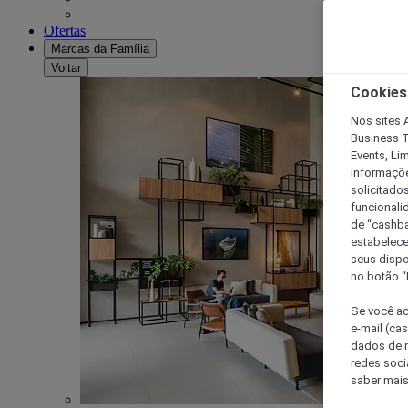
Ofertas
Marcas da Família
Voltar
Cookies
Nos sites A
Business T
Events, Li
informaçõe
solicitado
funcionali
de “cashba
estabelece
seus dispo
no botão “
Se você ac
e-mail (ca
dados de n
redes soci
saber mais