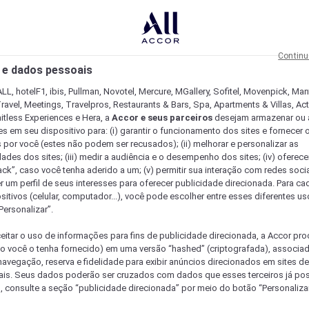
Continu
 e dados pessoais
LL, hotelF1, ibis, Pullman, Novotel, Mercure, MGallery, Sofitel, Movenpick, Man
ravel, Meetings, Travelpros, Restaurants & Bars, Spa, Apartments & Villas, Acti
mitless Experiences e Hera, a
Accor e seus parceiros
desejam armazenar ou 
s em seu dispositivo para: (i) garantir o funcionamento dos sites e fornecer 
s por você (estes não podem ser recusados); (ii) melhorar e personalizar as
dades dos sites; (iii) medir a audiência e o desempenho dos sites; (iv) oferec
ck”, caso você tenha aderido a um; (v) permitir sua interação com redes sociai
r um perfil de seus interesses para oferecer publicidade direcionada. Para c
sitivos (celular, computador...), você pode escolher entre esses diferentes u
Personalizar”.
eitar o uso de informações para fins de publicidade direcionada, a Accor pr
so você o tenha fornecido) em uma versão “hashed” (criptografada), associa
avegação, reserva e fidelidade para exibir anúncios direcionados em sites de 
ais. Seus dados poderão ser cruzados com dados que esses terceiros já po
, consulte a seção “publicidade direcionada” por meio do botão “Personalizar