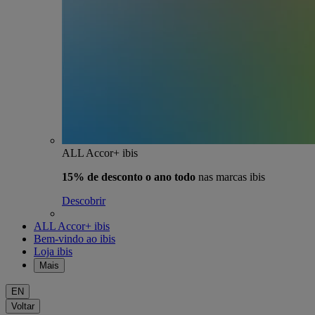
ALL Accor+ ibis
15% de desconto o ano todo
nas marcas ibis
Descobrir
ALL Accor+ ibis
Bem-vindo ao ibis
Loja ibis
Mais
EN
Voltar