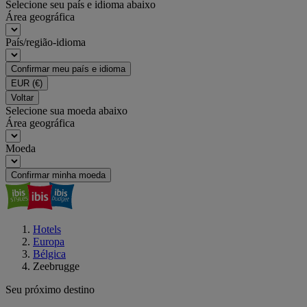
Selecione seu país e idioma abaixo
Área geográfica
País/região-idioma
Confirmar meu país e idioma
EUR
(€)
Voltar
Selecione sua moeda abaixo
Área geográfica
Moeda
Confirmar minha moeda
Hotels
Europa
Bélgica
Zeebrugge
Seu próximo destino