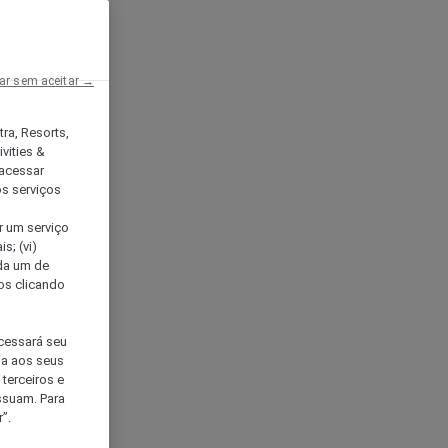
ar sem aceitar →
tra, Resorts,
vities &
acessar
os serviços
er um serviço
s; (vi)
ada um de
sos clicando
ocessará seu
da aos seus
terceiros e
ssuam. Para
”.