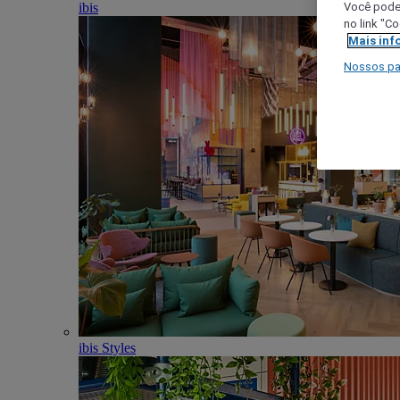
ibis
Você poder
no link "C
Mais inf
Nossos pa
ibis Styles