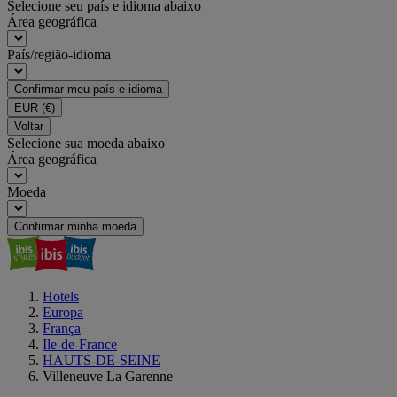
Selecione seu país e idioma abaixo
Área geográfica
País/região-idioma
Confirmar meu país e idioma
EUR
(€)
Voltar
Selecione sua moeda abaixo
Área geográfica
Moeda
Confirmar minha moeda
Hotels
Europa
França
Ile-de-France
HAUTS-DE-SEINE
Villeneuve La Garenne