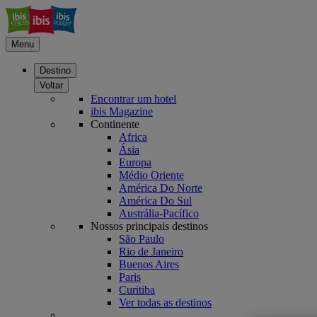
Menu
Destino
Voltar
Encontrar um hotel
ibis Magazine
Continente
Africa
Ásia
Europa
Médio Oriente
América Do Norte
América Do Sul
Austrália-Pacífico
Nossos principais destinos
São Paulo
Rio de Janeiro
Buenos Aires
Paris
Curitiba
Ver todas as destinos