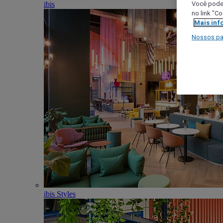
ibis
Você poder
no link "C
Mais inf
Nossos pa
ibis Styles