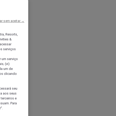
ar sem aceitar →
tra, Resorts,
vities &
acessar
os serviços
er um serviço
s; (vi)
ada um de
sos clicando
ocessará seu
da aos seus
terceiros e
ssuam. Para
”.