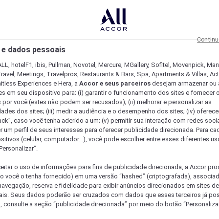
Continu
 e dados pessoais
LL, hotelF1, ibis, Pullman, Novotel, Mercure, MGallery, Sofitel, Movenpick, Man
ravel, Meetings, Travelpros, Restaurants & Bars, Spa, Apartments & Villas, Acti
mitless Experiences e Hera, a
Accor e seus parceiros
desejam armazenar ou 
s em seu dispositivo para: (i) garantir o funcionamento dos sites e fornecer 
s por você (estes não podem ser recusados); (ii) melhorar e personalizar as
dades dos sites; (iii) medir a audiência e o desempenho dos sites; (iv) oferec
ck”, caso você tenha aderido a um; (v) permitir sua interação com redes sociai
r um perfil de seus interesses para oferecer publicidade direcionada. Para c
sitivos (celular, computador...), você pode escolher entre esses diferentes u
Personalizar”.
eitar o uso de informações para fins de publicidade direcionada, a Accor pr
so você o tenha fornecido) em uma versão “hashed” (criptografada), associa
avegação, reserva e fidelidade para exibir anúncios direcionados em sites de 
ais. Seus dados poderão ser cruzados com dados que esses terceiros já po
, consulte a seção “publicidade direcionada” por meio do botão “Personalizar