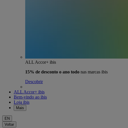
ALL Accor+ ibis
15% de desconto o ano todo
nas marcas ibis
Descobrir
ALL Accor+ ibis
Bem-vindo ao ibis
Loja ibis
Mais
EN
Voltar