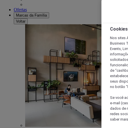
Ofertas
Marcas da Família
Voltar
Cookies
Nos sites A
Business T
Events, Li
informaçõe
solicitado
funcionali
de “cashba
estabelece
seus dispo
no botão “
Se você ac
e-mail (ca
dados de n
redes soci
saber mais