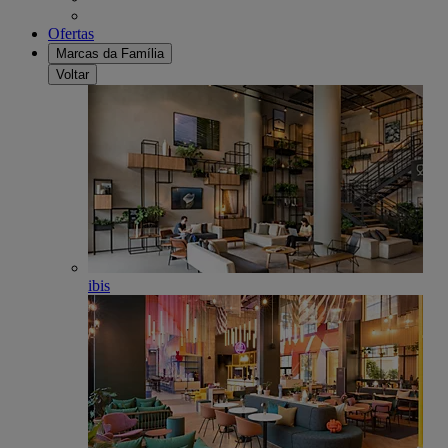
Ofertas
Marcas da Família
Voltar
ibis