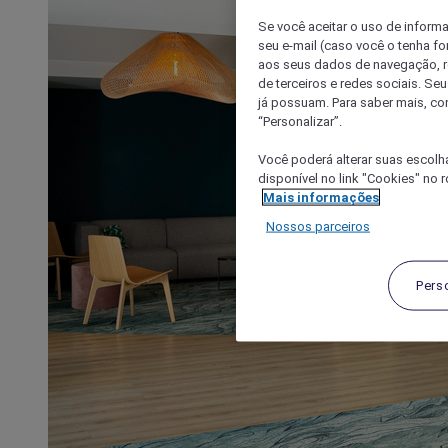
Se você aceitar o uso de inform
seu e-mail (caso você o tenha f
aos seus dados de navegação, re
de terceiros e redes sociais. S
já possuam. Para saber mais, co
“Personalizar”.
Você poderá alterar suas escolh
disponível no link "Cookies" no 
Mais informações
Nossos parceiros
Pers