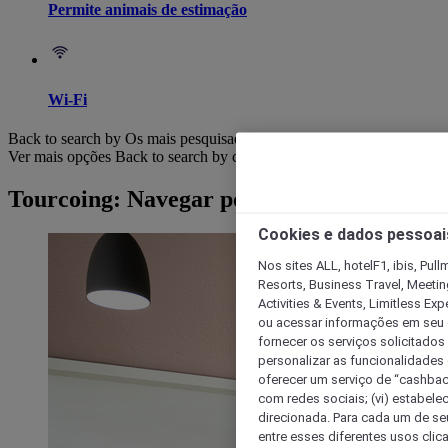
Permite animais de estimação
Wi-Fi
Back to search by Os mais pesquisados
Ver mais opções
Back to search by categories
Tourcoing: Navegar por hotéis
Cookies e dados pessoai
Nos sites ALL, hotelF1, ibis, Pul
Resorts, Business Travel, Meetin
Activities & Events, Limitless Ex
ou acessar informações em seu di
fornecer os serviços solicitados
personalizar as funcionalidades d
oferecer um serviço de “cashback
com redes sociais; (vi) estabele
direcionada. Para cada um de seu
entre esses diferentes usos clic