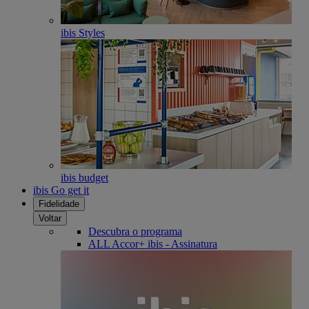
ibis Styles
ibis budget
ibis Go get it
Fidelidade
Voltar
Descubra o programa
ALL Accor+ ibis - Assinatura