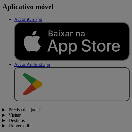
Aplicativo móvel
Accor iOS app
Accor Android app
D
I
S
P
O
N
Í
V
E
L
N
O
Precisa de ajuda?
Visitar
Destinos
Universo ibis