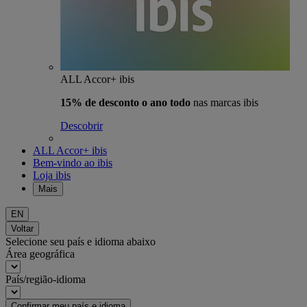
ALL Accor+ ibis
15% de desconto o ano todo
nas marcas ibis
Descobrir
ALL Accor+ ibis
Bem-vindo ao ibis
Loja ibis
Mais
EN
Voltar
Selecione seu país e idioma abaixo
Área geográfica
País/região-idioma
Confirmar meu país e idioma