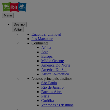
Menu
Destino
Voltar
Encontrar um hotel
ibis Magazine
Continente
Africa
Ásia
Europa
Médio Oriente
América Do Norte
América Do Sul
Austrália-Pacífico
Nossos principais destinos
São Paulo
Rio de Janeiro
Buenos Aires
Paris
Curitiba
Ver todas as destinos