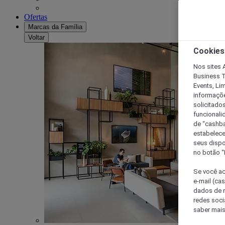
Ofertas
Marcas da Família
Voltar
Cookies
Nos sites A
Business T
Events, Li
informaçõe
solicitado
funcionali
de “cashba
estabelece
seus dispo
no botão “
Se você ac
e-mail (ca
dados de n
redes soci
saber mais