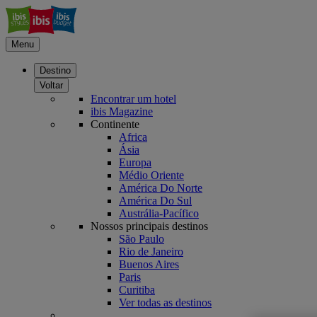
Menu
Destino
Voltar
Encontrar um hotel
ibis Magazine
Continente
Africa
Ásia
Europa
Médio Oriente
América Do Norte
América Do Sul
Austrália-Pacífico
Nossos principais destinos
São Paulo
Rio de Janeiro
Buenos Aires
Paris
Curitiba
Ver todas as destinos