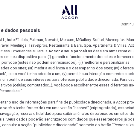
Continu
 e dados pessoais
LL, hotelF1, ibis, Pullman, Novotel, Mercure, MGallery, Sofitel, Movenpick, Man
ravel, Meetings, Travelpros, Restaurants & Bars, Spa, Apartments & Villas, Acti
mitless Experiences e Hera, a
Accor e seus parceiros
desejam armazenar ou 
s em seu dispositivo para: (i) garantir o funcionamento dos sites e fornecer 
s por você (estes não podem ser recusados); (ii) melhorar e personalizar as
dades dos sites; (iii) medir a audiência e o desempenho dos sites; (iv) oferec
ck”, caso você tenha aderido a um; (v) permitir sua interação com redes sociai
r um perfil de seus interesses para oferecer publicidade direcionada. Para c
sitivos (celular, computador...), você pode escolher entre esses diferentes u
Personalizar”.
eitar o uso de informações para fins de publicidade direcionada, a Accor pr
so você o tenha fornecido) em uma versão “hashed” (criptografada), associa
avegação, reserva e fidelidade para exibir anúncios direcionados em sites de 
ais. Seus dados poderão ser cruzados com dados que esses terceiros já po
, consulte a seção “publicidade direcionada” por meio do botão “Personalizar