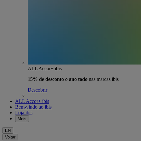
ALL Accor+ ibis
15% de desconto o ano todo
nas marcas ibis
Descobrir
ALL Accor+ ibis
Bem-vindo ao ibis
Loja ibis
Mais
EN
Voltar