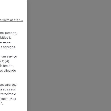
ar sem aceitar →
tra, Resorts,
vities &
acessar
os serviços
er um serviço
s; (vi)
ada um de
sos clicando
ocessará seu
da aos seus
terceiros e
ssuam. Para
”.