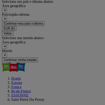
Selecione seu país e idioma abaixo
Área geográfica
País/região-idioma
Confirmar meu país e idioma
EUR
(€)
Voltar
Selecione sua moeda abaixo
Área geográfica
Moeda
Confirmar minha moeda
Hotels
Europa
França
Ile-de-France
ESSONNE
Saint Pierre Du Perray