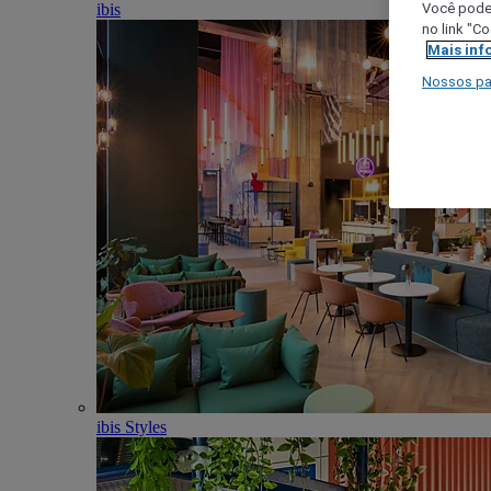
ibis
Você poder
no link "C
Mais inf
Nossos pa
ibis Styles