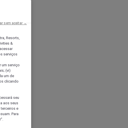
ar sem aceitar →
tra, Resorts,
vities &
acessar
os serviços
er um serviço
s; (vi)
ada um de
sos clicando
ocessará seu
da aos seus
terceiros e
ssuam. Para
”.