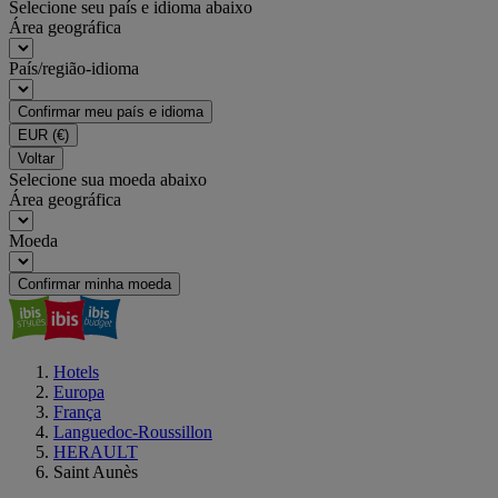
Selecione seu país e idioma abaixo
Área geográfica
País/região-idioma
Confirmar meu país e idioma
EUR
(€)
Voltar
Selecione sua moeda abaixo
Área geográfica
Moeda
Confirmar minha moeda
Hotels
Europa
França
Languedoc-Roussillon
HERAULT
Saint Aunès