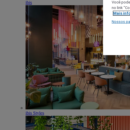
ibis
Você poder
no link "C
Mais inf
Nossos pa
ibis Styles