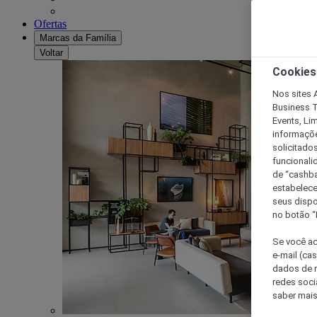
Ofertas
Marcas da Família
Voltar
Cookies
Nos sites A
Business T
Events, Li
informaçõe
solicitado
funcionali
de “cashba
estabelece
seus dispo
no botão “
Se você ac
e-mail (ca
dados de n
redes soci
saber mais