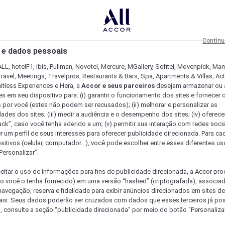
Continu
 e dados pessoais
LL, hotelF1, ibis, Pullman, Novotel, Mercure, MGallery, Sofitel, Movenpick, Man
ravel, Meetings, Travelpros, Restaurants & Bars, Spa, Apartments & Villas, Acti
mitless Experiences e Hera, a
Accor e seus parceiros
desejam armazenar ou 
s em seu dispositivo para: (i) garantir o funcionamento dos sites e fornecer 
s por você (estes não podem ser recusados); (ii) melhorar e personalizar as
dades dos sites; (iii) medir a audiência e o desempenho dos sites; (iv) oferec
ck”, caso você tenha aderido a um; (v) permitir sua interação com redes sociai
r um perfil de seus interesses para oferecer publicidade direcionada. Para c
sitivos (celular, computador...), você pode escolher entre esses diferentes u
Personalizar”.
eitar o uso de informações para fins de publicidade direcionada, a Accor pr
so você o tenha fornecido) em uma versão “hashed” (criptografada), associa
avegação, reserva e fidelidade para exibir anúncios direcionados em sites de 
ais. Seus dados poderão ser cruzados com dados que esses terceiros já po
, consulte a seção “publicidade direcionada” por meio do botão “Personalizar