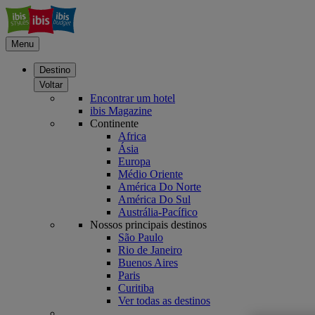
Menu
Destino
Voltar
Encontrar um hotel
ibis Magazine
Continente
Africa
Ásia
Europa
Médio Oriente
América Do Norte
América Do Sul
Austrália-Pacífico
Nossos principais destinos
São Paulo
Rio de Janeiro
Buenos Aires
Paris
Curitiba
Ver todas as destinos