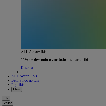
ALL Accor+ ibis
15% de desconto o ano todo
nas marcas ibis
Descobrir
ALL Accor+ ibis
Bem-vindo ao ibis
Loja ibis
Mais
EN
Voltar