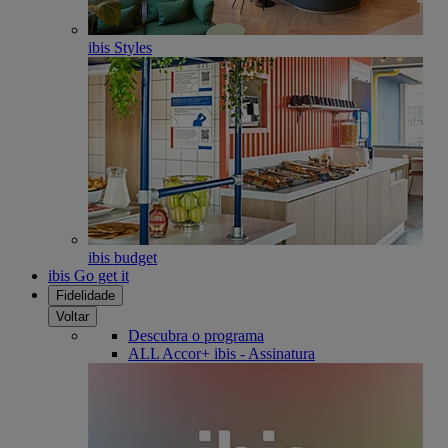
ibis Styles
ibis budget
ibis Go get it
Fidelidade
Voltar
Descubra o programa
ALL Accor+ ibis - Assinatura