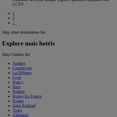
CCTV
1
2
〉
Skip other destinations list
Explore mais hotéis
Skip Cidades list
Antibes
Courbevoie
La Défense
Lyon
Nancy
Paris
Poitiers
Roissy En France
Rouen
Saint Raphaël
Tours
Villepinte