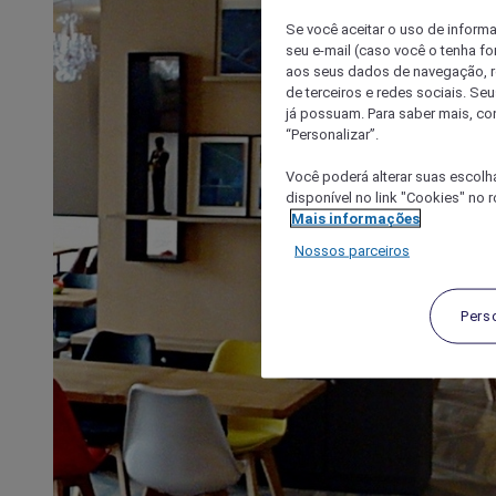
Se você aceitar o uso de inform
seu e-mail (caso você o tenha f
aos seus dados de navegação, re
de terceiros e redes sociais. S
já possuam. Para saber mais, co
“Personalizar”.
Você poderá alterar suas escolh
disponível no link "Cookies" no 
Mais informações
Nossos parceiros
Pers