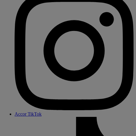
Accor TikTok