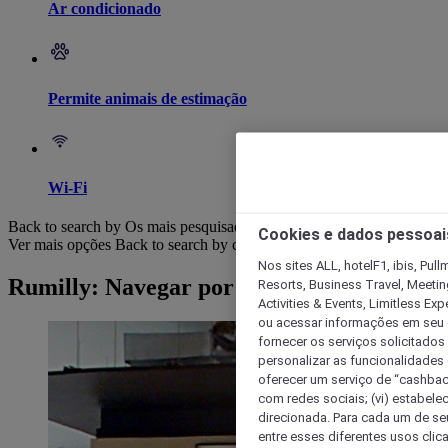
Ar condicionado
Permite animais de estimação
Wi-Fi
Back to search by Os mais pesquisados
Cookies e dados pessoai
Ver mais opções
Back to search by categories
Nos sites ALL, hotelF1, ibis, Pul
Rumilly: Navegar por hotéis
Resorts, Business Travel, Meetin
Activities & Events, Limitless Ex
ou acessar informações em seu di
fornecer os serviços solicitados
personalizar as funcionalidades d
oferecer um serviço de “cashback
com redes sociais; (vi) estabele
direcionada. Para cada um de seu
entre esses diferentes usos clic