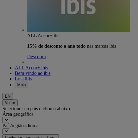
ALL Accor+ ibis
15% de desconto o ano todo
nas marcas ibis
Descobrir
ALL Accor+ ibis
Bem-vindo ao ibis
Loja ibis
Mais
EN
Voltar
Selecione seu país e idioma abaixo
Área geográfica
País/região-idioma
Confirmar meu país e idioma