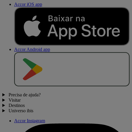
Accor iOS app
Accor Android app
D
I
S
P
O
N
Í
V
E
L
N
O
Precisa de ajuda?
Visitar
Destinos
Universo ibis
Accor Instagram