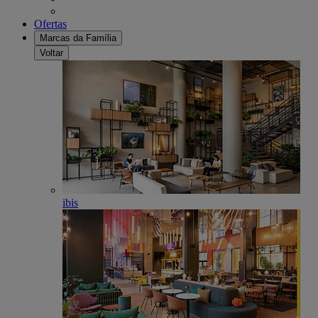
Ofertas
Marcas da Família
Voltar
ibis