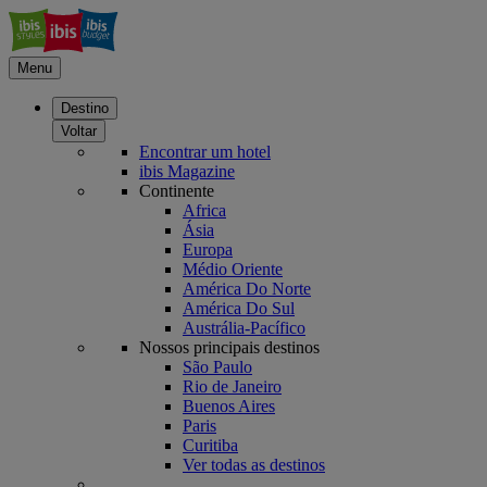
Menu
Destino
Voltar
Encontrar um hotel
ibis Magazine
Continente
Africa
Ásia
Europa
Médio Oriente
América Do Norte
América Do Sul
Austrália-Pacífico
Nossos principais destinos
São Paulo
Rio de Janeiro
Buenos Aires
Paris
Curitiba
Ver todas as destinos