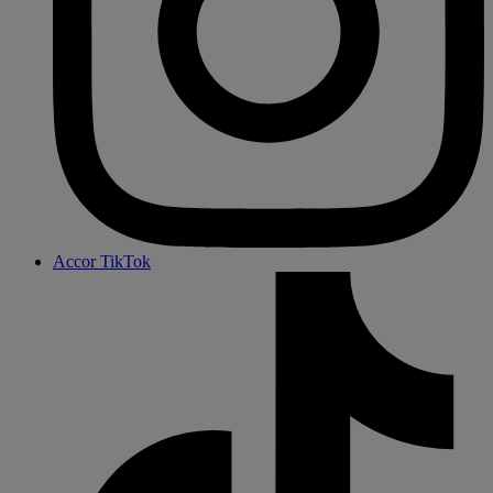
Accor TikTok