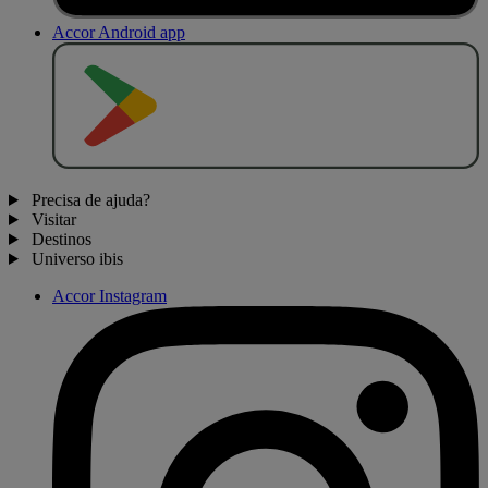
Accor Android app
D
I
S
P
O
N
Í
V
E
L
N
O
Precisa de ajuda?
Visitar
Destinos
Universo ibis
Accor Instagram