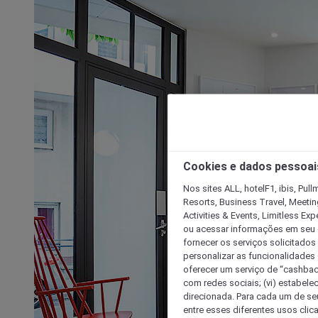
Cookies e dados pessoai
Nos sites ALL, hotelF1, ibis, Pul
Resorts, Business Travel, Meetin
Activities & Events, Limitless Ex
ou acessar informações em seu di
fornecer os serviços solicitados
personalizar as funcionalidades d
oferecer um serviço de “cashback
com redes sociais; (vi) estabele
direcionada. Para cada um de seu
entre esses diferentes usos clic