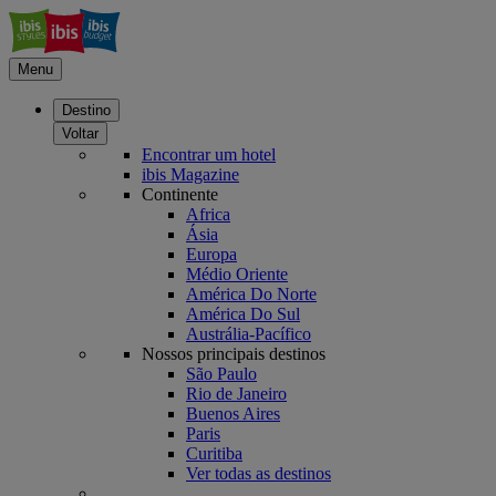
Menu
Destino
Voltar
Encontrar um hotel
ibis Magazine
Continente
Africa
Ásia
Europa
Médio Oriente
América Do Norte
América Do Sul
Austrália-Pacífico
Nossos principais destinos
São Paulo
Rio de Janeiro
Buenos Aires
Paris
Curitiba
Ver todas as destinos