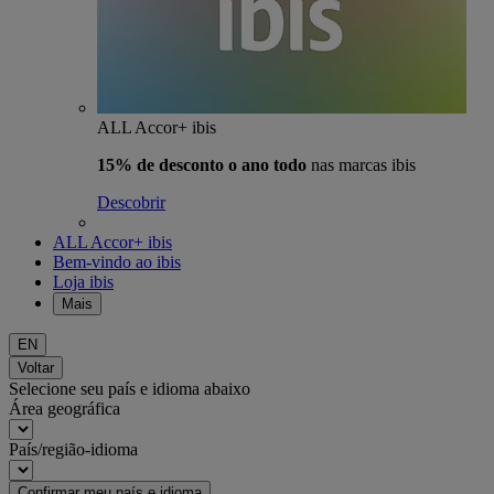
ALL Accor+ ibis
15% de desconto o ano todo
nas marcas ibis
Descobrir
ALL Accor+ ibis
Bem-vindo ao ibis
Loja ibis
Mais
EN
Voltar
Selecione seu país e idioma abaixo
Área geográfica
País/região-idioma
Confirmar meu país e idioma