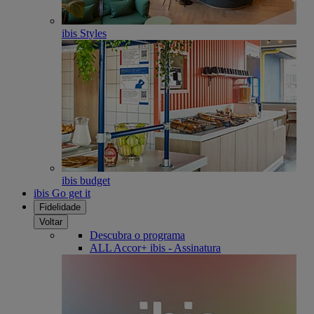
ibis Styles
ibis budget
ibis Go get it
Fidelidade
Voltar
Descubra o programa
ALL Accor+ ibis - Assinatura