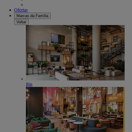
Ofertas
Marcas da Família
Voltar
ibis