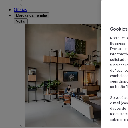
Ofertas
Marcas da Família
Voltar
Cookies
Nos sites A
Business T
Events, Li
informaçõe
solicitado
funcionali
de “cashba
estabelece
seus dispo
no botão “
Se você ac
e-mail (ca
dados de n
redes soci
saber mais