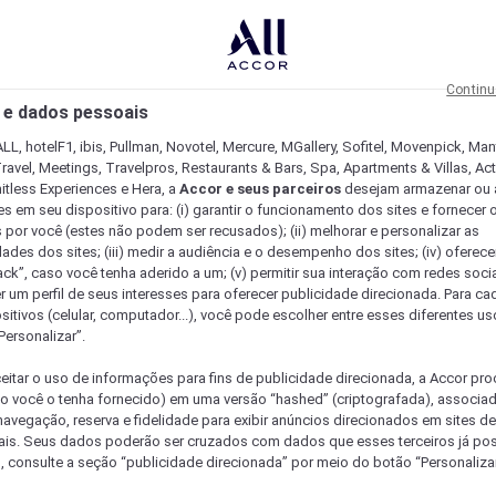
Continu
 e dados pessoais
LL, hotelF1, ibis, Pullman, Novotel, Mercure, MGallery, Sofitel, Movenpick, Man
ravel, Meetings, Travelpros, Restaurants & Bars, Spa, Apartments & Villas, Acti
mitless Experiences e Hera, a
Accor e seus parceiros
desejam armazenar ou 
s em seu dispositivo para: (i) garantir o funcionamento dos sites e fornecer 
s por você (estes não podem ser recusados); (ii) melhorar e personalizar as
dades dos sites; (iii) medir a audiência e o desempenho dos sites; (iv) oferec
ck”, caso você tenha aderido a um; (v) permitir sua interação com redes sociai
r um perfil de seus interesses para oferecer publicidade direcionada. Para c
sitivos (celular, computador...), você pode escolher entre esses diferentes u
Personalizar”.
eitar o uso de informações para fins de publicidade direcionada, a Accor pr
so você o tenha fornecido) em uma versão “hashed” (criptografada), associa
avegação, reserva e fidelidade para exibir anúncios direcionados em sites de 
ais. Seus dados poderão ser cruzados com dados que esses terceiros já po
, consulte a seção “publicidade direcionada” por meio do botão “Personalizar