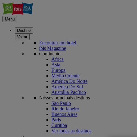
Menu
Destino
Voltar
Encontrar um hotel
ibis Magazine
Continente
Africa
Ásia
Europa
Médio Oriente
América Do Norte
América Do Sul
Austrália-Pacífico
Nossos principais destinos
São Paulo
Rio de Janeiro
Buenos Aires
Paris
Curitiba
Ver todas as destinos