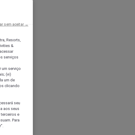
ar sem aceitar →
tra, Resorts,
vities &
acessar
os serviços
er um serviço
s; (vi)
ada um de
sos clicando
ocessará seu
da aos seus
terceiros e
ssuam. Para
”.