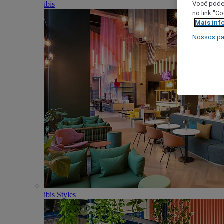
ibis
Você poder
no link "C
Mais inf
Nossos pa
ibis Styles