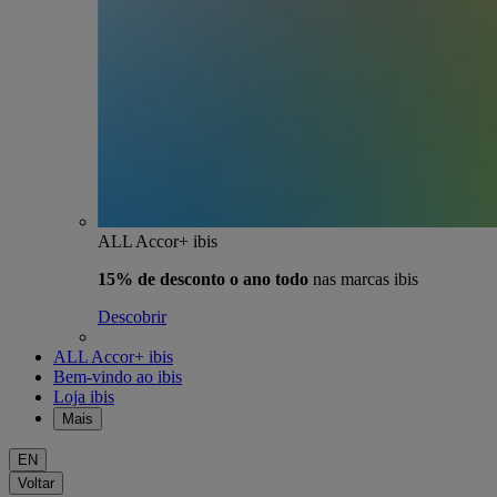
ALL Accor+ ibis
15% de desconto o ano todo
nas marcas ibis
Descobrir
ALL Accor+ ibis
Bem-vindo ao ibis
Loja ibis
Mais
EN
Voltar