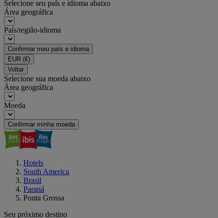
Selecione seu país e idioma abaixo
Área geográfica
País/região-idioma
Confirmar meu país e idioma
EUR
(€)
Voltar
Selecione sua moeda abaixo
Área geográfica
Moeda
Confirmar minha moeda
Hotels
South America
Brasil
Paraná
Ponta Grossa
Seu próximo destino