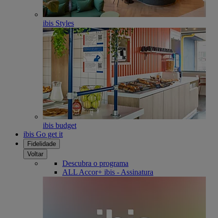
ibis Styles
ibis budget
ibis Go get it
Fidelidade
Voltar
Descubra o programa
ALL Accor+ ibis - Assinatura