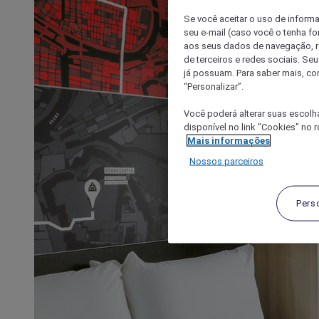
Se você aceitar o uso de inform
seu e-mail (caso você o tenha f
aos seus dados de navegação, re
de terceiros e redes sociais. S
já possuam. Para saber mais, co
“Personalizar”.
Você poderá alterar suas escolh
disponível no link "Cookies" no 
Mais informações
Nossos parceiros
Pers