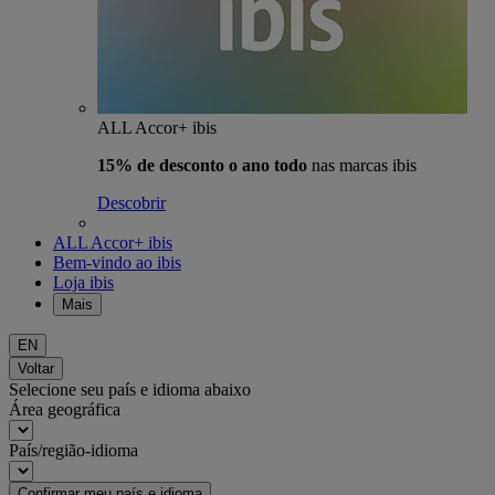
ALL Accor+ ibis
15% de desconto o ano todo
nas marcas ibis
Descobrir
ALL Accor+ ibis
Bem-vindo ao ibis
Loja ibis
Mais
EN
Voltar
Selecione seu país e idioma abaixo
Área geográfica
País/região-idioma
Confirmar meu país e idioma