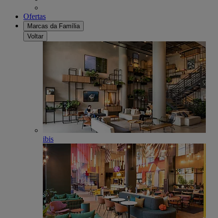
Ofertas
Marcas da Família
Voltar
ibis