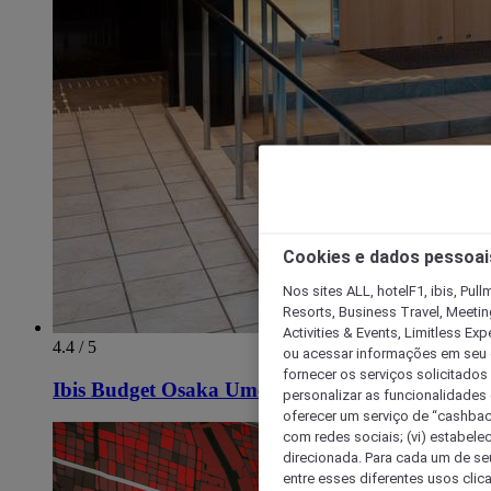
Cookies e dados pessoai
Nos sites ALL, hotelF1, ibis, Pul
Resorts, Business Travel, Meetin
Activities & Events, Limitless Ex
4.4 / 5
ou acessar informações em seu di
fornecer os serviços solicitados
Ibis Budget Osaka Umeda
personalizar as funcionalidades d
oferecer um serviço de “cashback
com redes sociais; (vi) estabele
direcionada. Para cada um de seu
entre esses diferentes usos clic