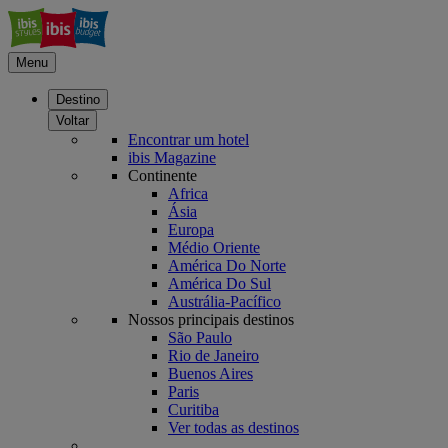
Menu
Destino
Voltar
Encontrar um hotel
ibis Magazine
Continente
Africa
Ásia
Europa
Médio Oriente
América Do Norte
América Do Sul
Austrália-Pacífico
Nossos principais destinos
São Paulo
Rio de Janeiro
Buenos Aires
Paris
Curitiba
Ver todas as destinos