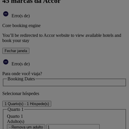
45 marcas da Accor
Erro(s de)
Core booking engine
You’ll be redirected to Accor website to view available hotels and
book your stay
Fechar janela
Erro(s de)
Para onde você viaja?
Booking Dates
Selecionar hóspedes
1 Quarto(s) - 1 Hóspede(s)
Quarto 1
Quarto 1
Adulto(s)
- Remova um adulto