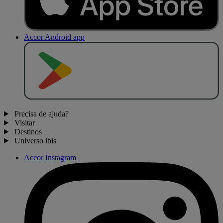
Accor Android app
D
I
S
P
O
N
Í
V
E
L
N
O
Precisa de ajuda?
Visitar
Destinos
Universo ibis
Accor Instagram