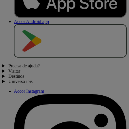
Accor Android app
D
I
S
P
O
N
Í
V
E
L
N
O
Precisa de ajuda?
Visitar
Destinos
Universo ibis
Accor Instagram