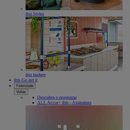
ibis Styles
ibis budget
ibis Go get it
Fidelidade
Voltar
Descubra o programa
ALL Accor+ ibis - Assinatura