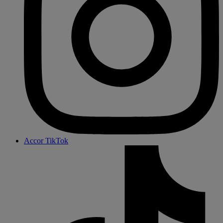
Accor TikTok