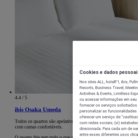
Cookies e dados pessoai
Nos sites ALL, hotelF1, ibis, Pul
Resorts, Business Travel, Meetin
Activities & Events, Limitless Ex
4.4 / 5
ou acessar informações em seu di
fornecer os serviços solicitados
ibis Osaka Umeda
personalizar as funcionalidades d
oferecer um serviço de “cashback
Todos os quartos são apelativos, modernos e acolhedores,
com redes sociais; (vi) estabele
com camas confortáveis.
direcionada. Para cada um de seu
entre esses diferentes usos clic
O quarto ibis tem tudo o que precisa para uma estadia