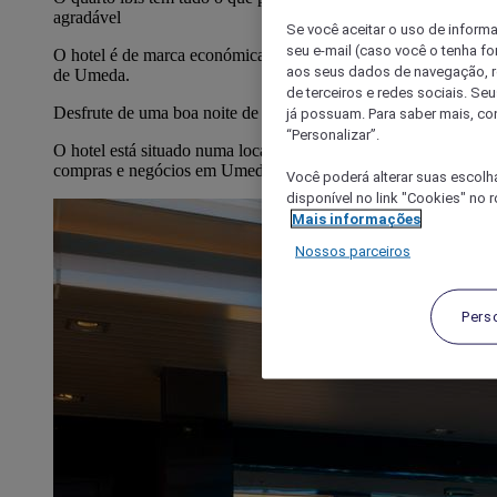
agradável
Se você aceitar o uso de inform
seu e-mail (caso você o tenha f
O hotel é de marca económica internacional, situado na zona
aos seus dados de navegação, re
de Umeda.
de terceiros e redes sociais. S
Desfrute de uma boa noite de sono na Sweet Bed by ibis.
já possuam. Para saber mais, co
“Personalizar”.
O hotel está situado numa localização privilegiada para
compras e negócios em Umeda.
Você poderá alterar suas escolh
disponível no link "Cookies" no 
Mais informações
Nossos parceiros
Pers