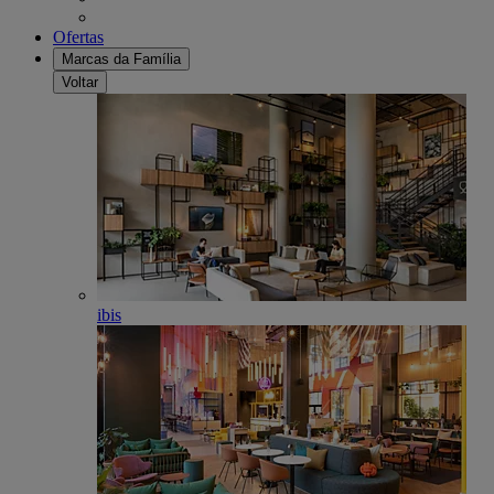
Ofertas
Marcas da Família
Voltar
ibis