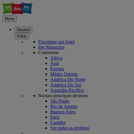
Menu
Destino
Voltar
Encontrar um hotel
ibis Magazine
Continente
Africa
Ásia
Europa
Médio Oriente
América Do Norte
América Do Sul
Austrália-Pacífico
Nossos principais destinos
São Paulo
Rio de Janeiro
Buenos Aires
Paris
Curitiba
Ver todas as destinos