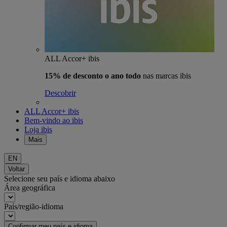
ALL Accor+ ibis
15% de desconto o ano todo
nas marcas ibis
Descobrir
ALL Accor+ ibis
Bem-vindo ao ibis
Loja ibis
Mais
EN
Voltar
Selecione seu país e idioma abaixo
Área geográfica
País/região-idioma
Confirmar meu país e idioma