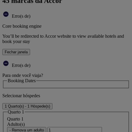
45 marcas da Accor
Erro(s de)
Core booking engine
You’ll be redirected to Accor website to view available hotels and
book your stay
Fechar janela
Erro(s de)
Para onde você viaja?
Booking Dates
Selecionar hóspedes
1 Quarto(s) - 1 Hóspede(s)
Quarto 1
Quarto 1
Adulto(s)
- Remova um adulto