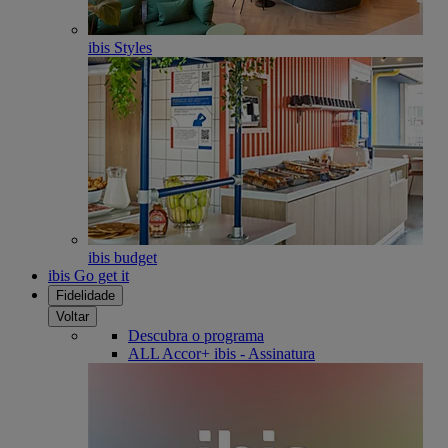
ibis Styles
ibis budget
ibis Go get it
Fidelidade
Voltar
Descubra o programa
ALL Accor+ ibis - Assinatura