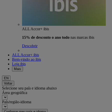
ALL Accor+ ibis
15% de desconto o ano todo
nas marcas ibis
Descobrir
ALL Accor+ ibis
Bem-vindo ao ibis
Loja ibis
Mais
EN
Voltar
Selecione seu país e idioma abaixo
Área geográfica
País/região-idioma
Confirmar meu país e idioma