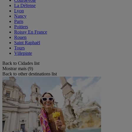
Courbevoie
La Défense
Lyon
Nancy
Paris
Poitiers
Roissy En France
Rouen
Saint Raphaël
Tours
Villepinte
Back to Cidades list
Mostrar mais (9)
Back to other destinations list