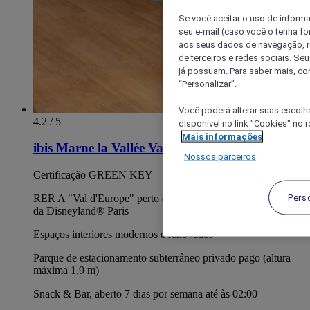
Se você aceitar o uso de inform
seu e-mail (caso você o tenha f
aos seus dados de navegação, re
de terceiros e redes sociais. S
já possuam. Para saber mais, co
“Personalizar”.
Você poderá alterar suas escolh
4.2 / 5
disponível no link "Cookies" no 
Mais informações
ibis Marne la Vallée Val d'Europe
Nossos parceiros
Certificação GREEN KEY
Pers
RER A "Val d'Europe" perto do hotel. A 5 minutos da magia
da Disneyland® Paris
Espaços interiores modernos e renovados
Parque de estacionamento subterrâneo privado pago (altura
máxima 1,9 m)
Snack & Bar, aberto 7 dias por semana até às 02:00