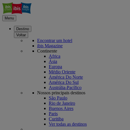
Menu
Destino
Voltar
Encontrar um hotel
ibis Magazine
Continente
Africa
Ásia
Europa
Médio Oriente
América Do Norte
América Do Sul
Austrália-Pacífico
Nossos principais destinos
São Paulo
Rio de Janeiro
Buenos Aires
Paris
Curitiba
Ver todas as destinos