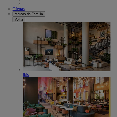
Ofertas
Marcas da Família
Voltar
ibis