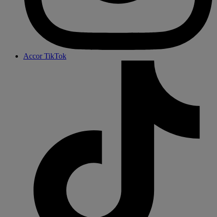
Accor TikTok