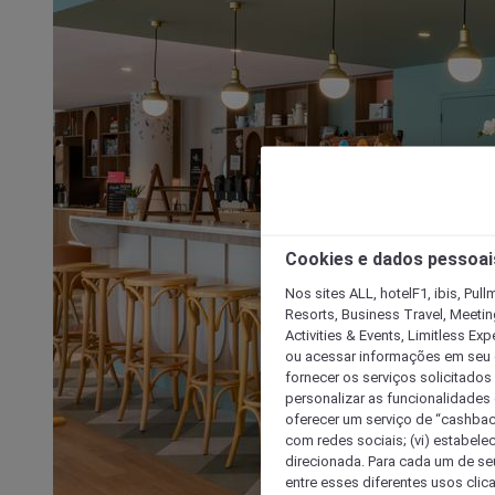
Cookies e dados pessoai
Nos sites ALL, hotelF1, ibis, Pul
Resorts, Business Travel, Meetin
Activities & Events, Limitless Ex
ou acessar informações em seu di
fornecer os serviços solicitados
personalizar as funcionalidades d
oferecer um serviço de “cashback
com redes sociais; (vi) estabele
direcionada. Para cada um de seu
entre esses diferentes usos clic