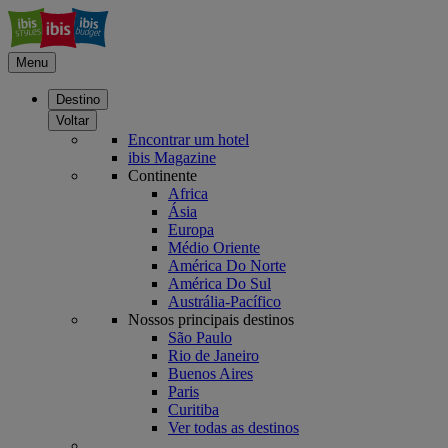
Menu
Destino
Voltar
Encontrar um hotel
ibis Magazine
Continente
Africa
Ásia
Europa
Médio Oriente
América Do Norte
América Do Sul
Austrália-Pacífico
Nossos principais destinos
São Paulo
Rio de Janeiro
Buenos Aires
Paris
Curitiba
Ver todas as destinos