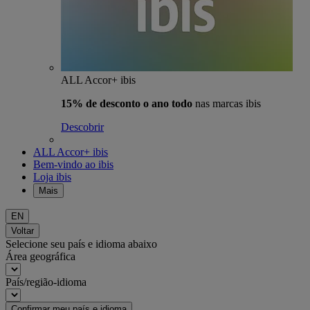
ALL Accor+ ibis
15% de desconto o ano todo
nas marcas ibis
Descobrir
ALL Accor+ ibis
Bem-vindo ao ibis
Loja ibis
Mais
EN
Voltar
Selecione seu país e idioma abaixo
Área geográfica
País/região-idioma
Confirmar meu país e idioma