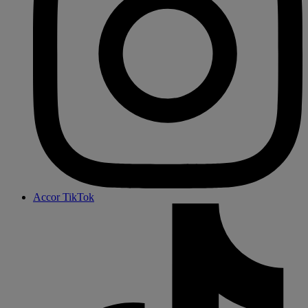
Accor TikTok