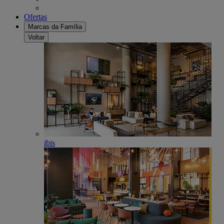
Ofertas
Marcas da Família
Voltar
ibis