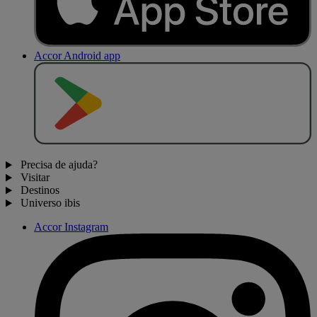
Accor Android app
D
I
S
P
O
N
Í
V
E
L
N
O
Precisa de ajuda?
Visitar
Destinos
Universo ibis
Accor Instagram