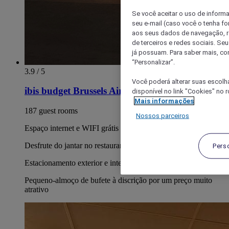
Se você aceitar o uso de inform
seu e-mail (caso você o tenha f
aos seus dados de navegação, re
de terceiros e redes sociais. S
já possuam. Para saber mais, co
“Personalizar”.
3.9 / 5
Você poderá alterar suas escolh
ibis budget Brussels Airport
disponível no link "Cookies" no 
Mais informações
187 guest rooms
Nossos parceiros
Espaço internet e WIFI grátis em todo o hotel
Desfrute do jantar no restaurante ibis Kitchen
Pers
Estacionamento exterior e interior
Pequeno-almoço de bufete à discrição por um preço muito
atrativo