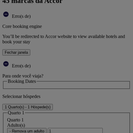
45 marcas da Accor
Erro(s de)
Core booking engine
You’ll be redirected to Accor website to view available hotels and
book your stay
Fechar janela
Erro(s de)
Para onde você viaja?
Booking Dates
Selecionar hóspedes
1 Quarto(s) - 1 Hóspede(s)
Quarto 1
Quarto 1
Adulto(s)
- Remova um adulto