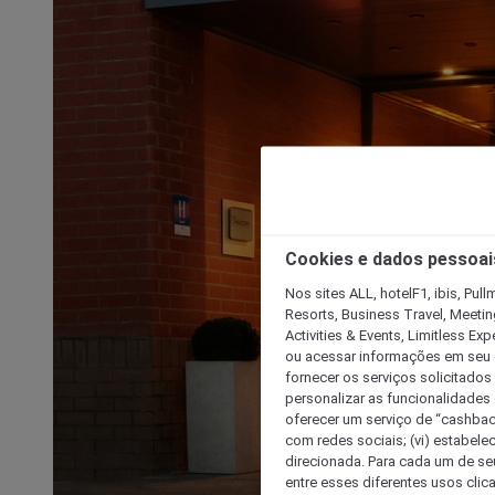
Cookies e dados pessoai
Nos sites ALL, hotelF1, ibis, Pul
Resorts, Business Travel, Meetin
Activities & Events, Limitless Ex
ou acessar informações em seu di
fornecer os serviços solicitados
personalizar as funcionalidades d
oferecer um serviço de “cashback
com redes sociais; (vi) estabele
direcionada. Para cada um de seu
entre esses diferentes usos clic