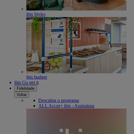
ibis Styles
ibis budget
ibis Go get it
Fidelidade
Voltar
Descubra o programa
ALL Accor+ ibis - Assinatura