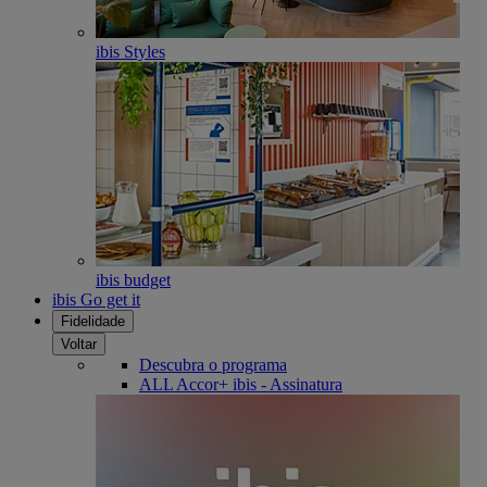
ibis Styles
ibis budget
ibis Go get it
Fidelidade
Voltar
Descubra o programa
ALL Accor+ ibis - Assinatura