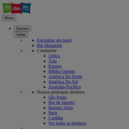
Menu
Destino
Voltar
Encontrar um hotel
ibis Magazine
Continente
Africa
Ásia
Europa
Médio Oriente
América Do Norte
América Do Sul
Austrália-Pacífico
Nossos principais destinos
São Paulo
Rio de Janeiro
Buenos Aires
Paris
Curitiba
Ver todas as destinos