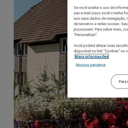
Se você aceitar o uso de inform
seu e-mail (caso você o tenha f
aos seus dados de navegação, re
de terceiros e redes sociais. S
já possuam. Para saber mais, co
“Personalizar”.
Você poderá alterar suas escolh
disponível no link "Cookies" no 
Mais informações
Nossos parceiros
Pers