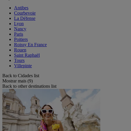
Antibes
Courbevoie
La Défense
Lyon
Nancy
Paris
Poitiers
Roissy En France
Rouen
Saint Raphaël
Tours
Villepinte
Back to Cidades list
Mostrar mais (9)
Back to other destinations list