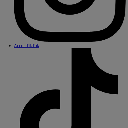
Accor TikTok