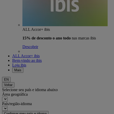
ALL Accor+ ibis
15% de desconto o ano todo
nas marcas ibis
Descobrir
ALL Accor+ ibis
Bem-vindo ao ibis
Loja ibis
Mais
EN
Voltar
Selecione seu país e idioma abaixo
Área geográfica
País/região-idioma
Confirmar meu país e idioma