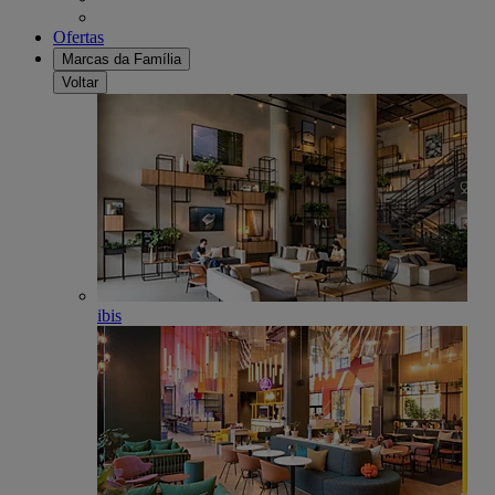
Ofertas
Marcas da Família
Voltar
ibis