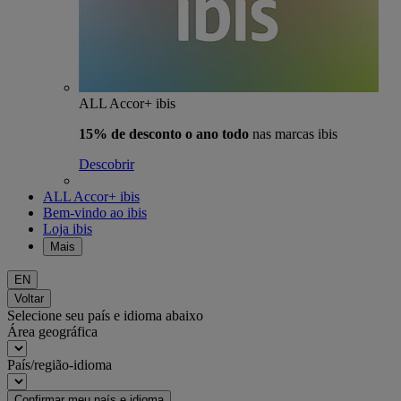
ALL Accor+ ibis
15% de desconto o ano todo
nas marcas ibis
Descobrir
ALL Accor+ ibis
Bem-vindo ao ibis
Loja ibis
Mais
EN
Voltar
Selecione seu país e idioma abaixo
Área geográfica
País/região-idioma
Confirmar meu país e idioma