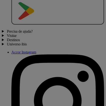
D
I
S
P
O
N
Í
V
E
L
N
O
Precisa de ajuda?
Visitar
Destinos
Universo ibis
Accor Instagram