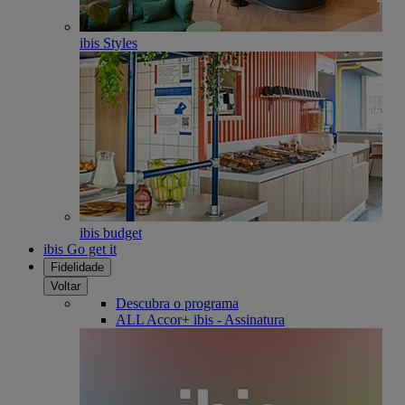
ibis Styles
ibis budget
ibis Go get it
Fidelidade
Voltar
Descubra o programa
ALL Accor+ ibis - Assinatura