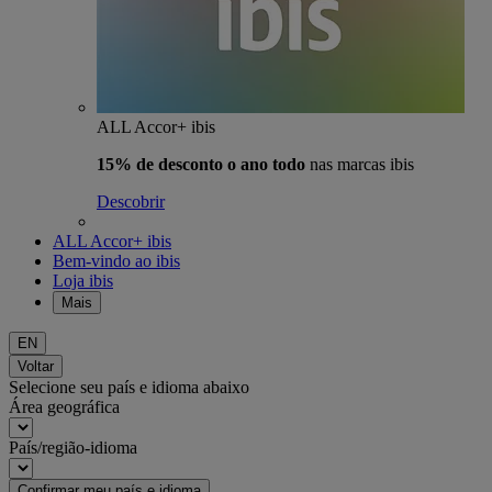
ALL Accor+ ibis
15% de desconto o ano todo
nas marcas ibis
Descobrir
ALL Accor+ ibis
Bem-vindo ao ibis
Loja ibis
Mais
EN
Voltar
Selecione seu país e idioma abaixo
Área geográfica
País/região-idioma
Confirmar meu país e idioma