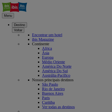
Menu
Destino
Voltar
Encontrar um hotel
ibis Magazine
Continente
Africa
Ásia
Europa
Médio Oriente
América Do Norte
América Do Sul
Austrália-Pacífico
Nossos principais destinos
São Paulo
Rio de Janeiro
Buenos Aires
Paris
Curitiba
Ver todas as destinos