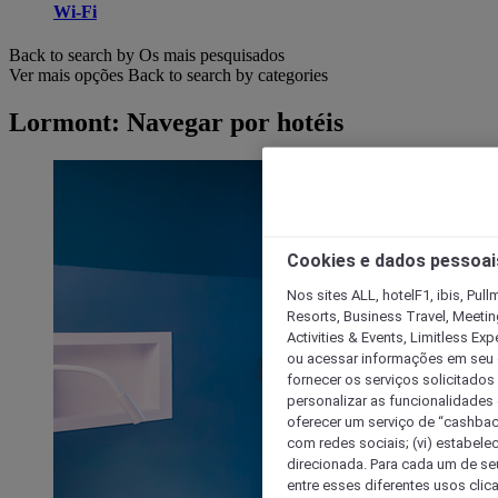
Wi-Fi
Back to search by Os mais pesquisados
Ver mais opções
Back to search by categories
Lormont: Navegar por hotéis
Cookies e dados pessoai
Nos sites ALL, hotelF1, ibis, Pul
Resorts, Business Travel, Meetin
Activities & Events, Limitless Ex
ou acessar informações em seu di
fornecer os serviços solicitados
personalizar as funcionalidades d
oferecer um serviço de “cashback
com redes sociais; (vi) estabele
direcionada. Para cada um de seu
entre esses diferentes usos clic