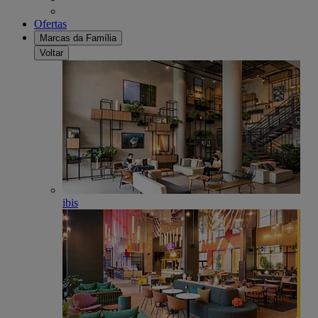
Ofertas
Marcas da Família
Voltar
ibis