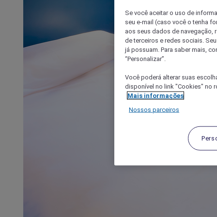
Se você aceitar o uso de inform
seu e-mail (caso você o tenha f
aos seus dados de navegação, re
de terceiros e redes sociais. S
já possuam. Para saber mais, co
“Personalizar”.
Você poderá alterar suas escolh
disponível no link "Cookies" no 
Mais informações
Nossos parceiros
Pers