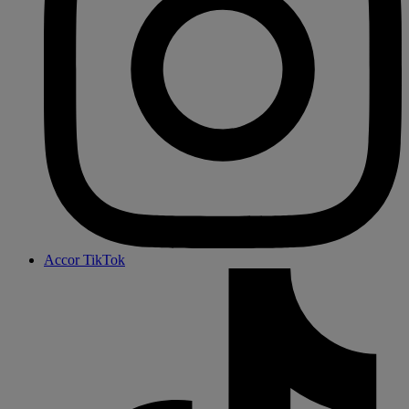
Accor TikTok