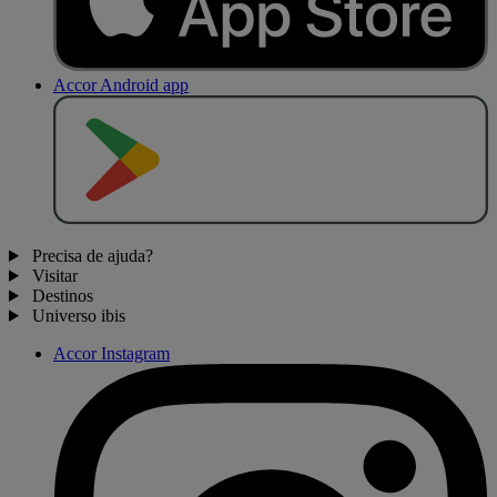
Accor Android app
D
I
S
P
O
N
Í
V
E
L
N
O
Precisa de ajuda?
Visitar
Destinos
Universo ibis
Accor Instagram