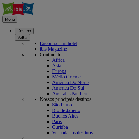
Menu
Destino
Voltar
Encontrar um hotel
ibis Magazine
Continente
Africa
Ásia
Europa
Médio Oriente
América Do Norte
América Do Sul
Austrália-Pacífico
Nossos principais destinos
São Paulo
Rio de Janeiro
Buenos Aires
Paris
Curitiba
Ver todas as destinos