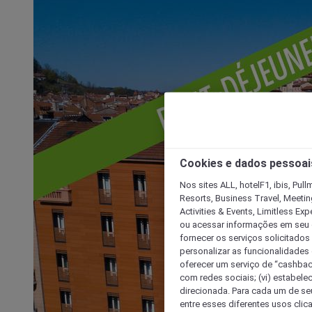
Cookies e dados pessoai
Nos sites ALL, hotelF1, ibis, Pul
Resorts, Business Travel, Meetin
Activities & Events, Limitless Ex
ou acessar informações em seu di
fornecer os serviços solicitados
personalizar as funcionalidades d
oferecer um serviço de “cashback
com redes sociais; (vi) estabele
direcionada. Para cada um de seu
entre esses diferentes usos clic