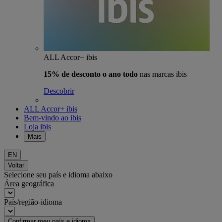
ALL Accor+ ibis
15% de desconto o ano todo
nas marcas ibis
Descobrir
ALL Accor+ ibis
Bem-vindo ao ibis
Loja ibis
Mais
EN
Voltar
Selecione seu país e idioma abaixo
Área geográfica
País/região-idioma
Confirmar meu país e idioma