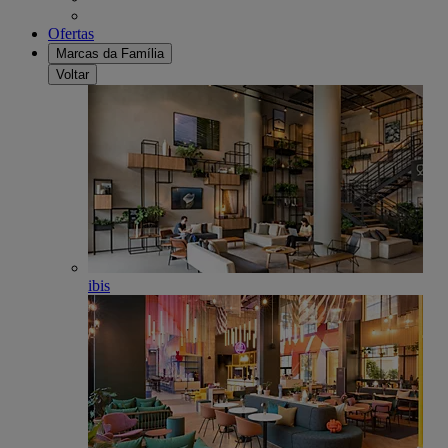
Ofertas
Marcas da Família
Voltar
ibis