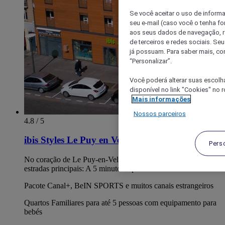
Se você aceitar o uso de inform
seu e-mail (caso você o tenha f
aos seus dados de navegação, re
de terceiros e redes sociais. S
já possuam. Para saber mais, co
“Personalizar”.
Você poderá alterar suas escolh
disponível no link "Cookies" no 
Mais informações
Nossos parceiros
4.8 / 5
ibis Styles Le Puy en Velay
Pers
No coração de Le Puy-en-Velay. Estação de comboios e
estradas principais: A 5 minutos a pé
Pacote Canal+, BeIN SPORTS e muitos canais estrangeiros
Quartos Familiares para até 5 pessoas com equipamento para
bebés