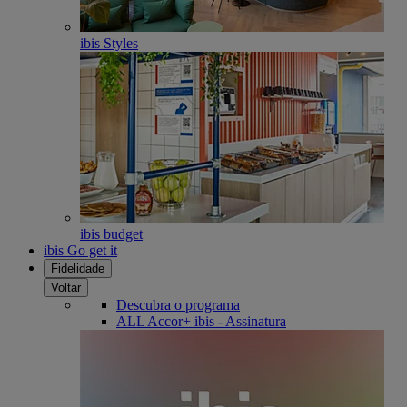
ibis Styles
ibis budget
ibis Go get it
Fidelidade
Voltar
Descubra o programa
ALL Accor+ ibis - Assinatura