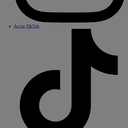
Accor TikTok