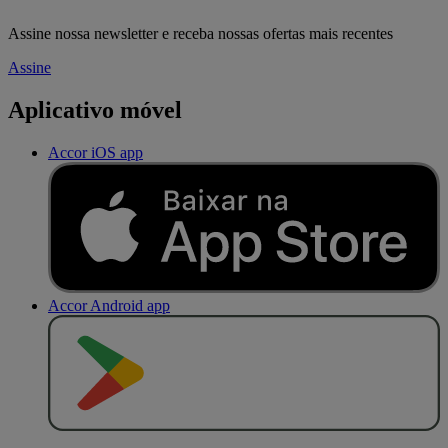
Assine nossa newsletter e receba nossas ofertas mais recentes
Assine
Aplicativo móvel
Accor iOS app
Accor Android app
D
I
S
P
O
N
Í
V
E
L
N
O