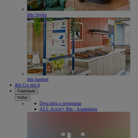
ibis Styles
ibis budget
ibis Go get it
Fidelidade
Voltar
Descubra o programa
ALL Accor+ ibis - Assinatura