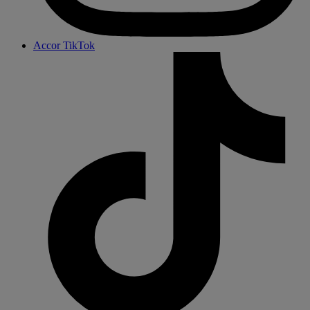
Accor TikTok