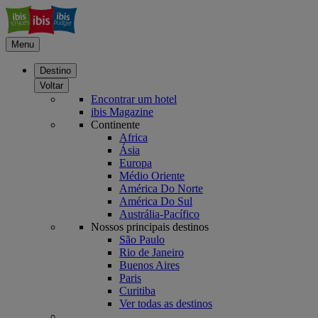
Menu
Destino
Voltar
Encontrar um hotel
ibis Magazine
Continente
Africa
Ásia
Europa
Médio Oriente
América Do Norte
América Do Sul
Austrália-Pacífico
Nossos principais destinos
São Paulo
Rio de Janeiro
Buenos Aires
Paris
Curitiba
Ver todas as destinos