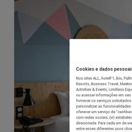
Cookies e dados pessoai
Nos sites ALL, hotelF1, ibis, Pul
Resorts, Business Travel, Meetin
Activities & Events, Limitless Ex
ou acessar informações em seu di
fornecer os serviços solicitados
personalizar as funcionalidades d
oferecer um serviço de “cashback
com redes sociais; (vi) estabele
direcionada. Para cada um de seu
entre esses diferentes usos clic