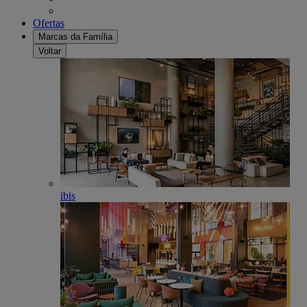
Ofertas
Marcas da Família
Voltar
ibis