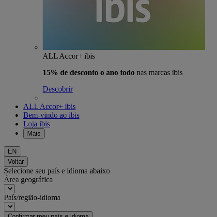
ALL Accor+ ibis
15% de desconto o ano todo
nas marcas ibis
Descobrir
ALL Accor+ ibis
Bem-vindo ao ibis
Loja ibis
Mais
EN
Voltar
Selecione seu país e idioma abaixo
Área geográfica
País/região-idioma
Confirmar meu país e idioma