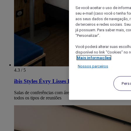
Se você aceitar o uso de inform
seu e-mail (caso você o tenha f
aos seus dados de navegação, re
de terceiros e redes sociais. S
já possuam. Para saber mais, co
“Personalizar”.
Você poderá alterar suas escolh
disponível no link "Cookies" no 
Mais informações
Nossos parceiros
4.3 / 5
ibis Styles Évry Lisses Paris Sud
Pers
Salas de conferências com áreas entre 30-150 m², adaptáveis a
todos os tipos de reuniões