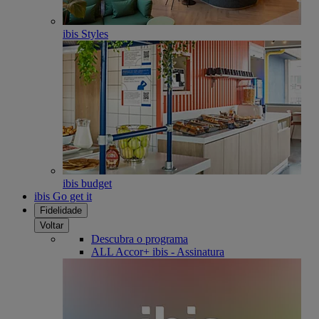
ibis Styles
ibis budget
ibis Go get it
Fidelidade
Voltar
Descubra o programa
ALL Accor+ ibis - Assinatura