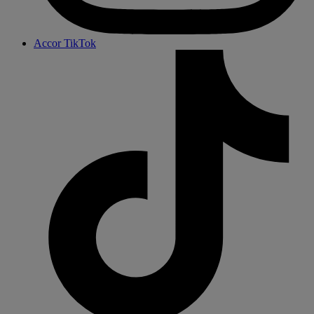
Accor TikTok