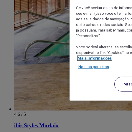
Se você aceitar o uso de inform
seu e-mail (caso você o tenha f
aos seus dados de navegação, re
de terceiros e redes sociais. S
já possuam. Para saber mais, co
“Personalizar”.
Você poderá alterar suas escolh
disponível no link "Cookies" no 
Mais informações
Nossos parceiros
Pers
4.6 / 5
ibis Styles Morlaix