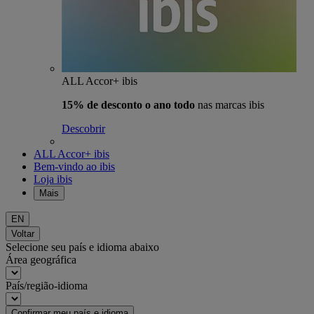
ALL Accor+ ibis
15% de desconto o ano todo
nas marcas ibis
Descobrir
ALL Accor+ ibis
Bem-vindo ao ibis
Loja ibis
Mais
EN
Voltar
Selecione seu país e idioma abaixo
Área geográfica
País/região-idioma
Confirmar meu país e idioma