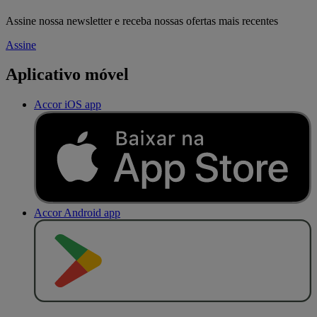
Assine nossa newsletter e receba nossas ofertas mais recentes
Assine
Aplicativo móvel
Accor iOS app
Accor Android app
D
I
S
P
O
N
Í
V
E
L
N
O