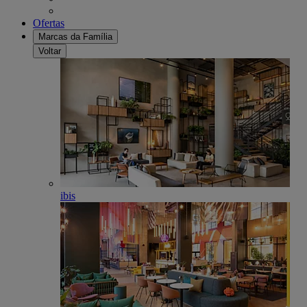
Ofertas
Marcas da Família
Voltar
ibis