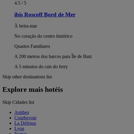
4.5 / 5
ibis Roscoff Bord de Mer
À beira-mar
No coração do centro histórico
Quartos Familiares
A 200 metros dos barcos para Île de Batz
A 5 minutos do cais do ferry
Skip other destinations list
Explore mais hotéis
Skip Cidades list
Antibes
Courbevoie
La Défense
Lyon
Nancy