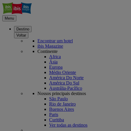
Menu
Destino
Voltar
Encontrar um hotel
ibis Magazine
Continente
Africa
Ásia
Europa
Médio Oriente
América Do Norte
América Do Sul
Austrália-Pacífico
Nossos principais destinos
São Paulo
Rio de Janeiro
Buenos Aires
Paris
Curitiba
Ver todas as destinos