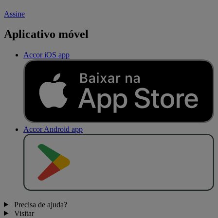
Assine
Aplicativo móvel
Accor iOS app
Accor Android app
D
I
S
P
O
N
Í
V
E
L
N
O
Precisa de ajuda?
Visitar