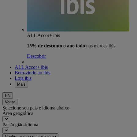
ALL Accor+ ibis
15% de desconto o ano todo
nas marcas ibis
Descobrir
ALL Accor+ ibis
Bem-vindo ao ibis
Loja ibis
Mais
EN
Voltar
Selecione seu país e idioma abaixo
Área geográfica
País/região-idioma
Confirmar meu país e idioma