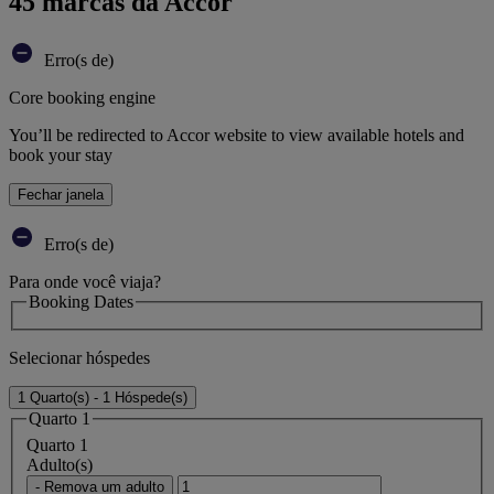
45 marcas da Accor
Erro(s de)
Core booking engine
You’ll be redirected to Accor website to view available hotels and
book your stay
Fechar janela
Erro(s de)
Para onde você viaja?
Booking Dates
Selecionar hóspedes
1 Quarto(s) - 1 Hóspede(s)
Quarto 1
Quarto 1
Adulto(s)
- Remova um adulto