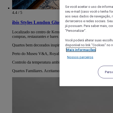
Se você aceitar o uso de inform
seu e-mail (caso você o tenha f
4.4 / 5
aos seus dados de navegação, re
de terceiros e redes sociais. S
ibis Styles London Gloucester Road
já possuam. Para saber mais, co
“Personalizar”.
Localizado no centro de Kensington - fantástico para
compras, restaurantes e bares
Você poderá alterar suas escolh
disponível no link "Cookies" no 
Quartos bem decorados inspirados no metro de Londres
Mais informações
Perto do Museu V&A, Royal Albert Hall e do Hyde Park
Nossos parceiros
Controlo da temperatura ambiente para um maior conforto
Quartos Familiares. Aceitamos animais de estimação
Pers