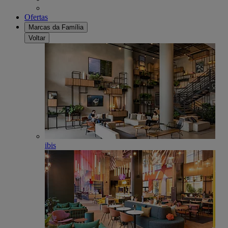
Ofertas
Marcas da Família
Voltar
ibis