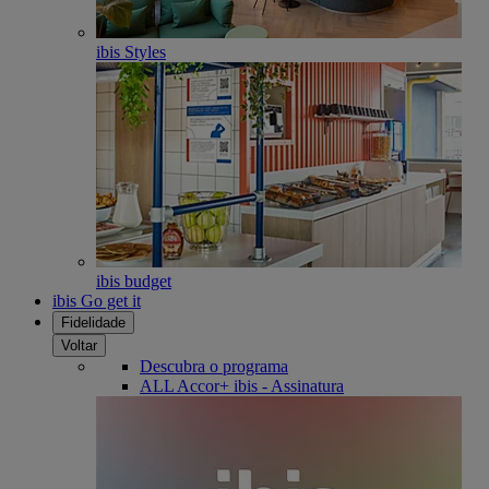
ibis Styles
ibis budget
ibis Go get it
Fidelidade
Voltar
Descubra o programa
ALL Accor+ ibis - Assinatura