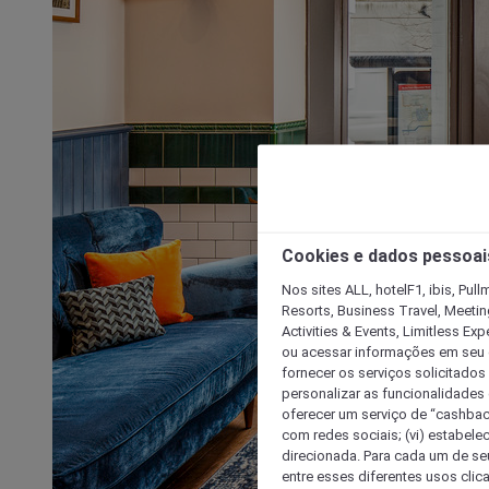
Cookies e dados pessoai
Nos sites ALL, hotelF1, ibis, Pul
Resorts, Business Travel, Meetin
Activities & Events, Limitless Ex
ou acessar informações em seu di
fornecer os serviços solicitados
personalizar as funcionalidades d
oferecer um serviço de “cashback
com redes sociais; (vi) estabele
direcionada. Para cada um de seu
entre esses diferentes usos clic