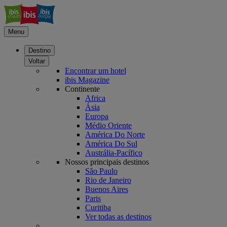
Menu
Destino
Voltar
Encontrar um hotel
ibis Magazine
Continente
Africa
Ásia
Europa
Médio Oriente
América Do Norte
América Do Sul
Austrália-Pacífico
Nossos principais destinos
São Paulo
Rio de Janeiro
Buenos Aires
Paris
Curitiba
Ver todas as destinos