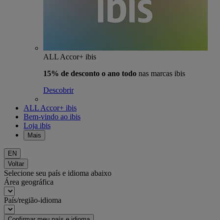
ALL Accor+ ibis
15% de desconto o ano todo
nas marcas ibis
Descobrir
ALL Accor+ ibis
Bem-vindo ao ibis
Loja ibis
Mais
EN
Voltar
Selecione seu país e idioma abaixo
Área geográfica
País/região-idioma
Confirmar meu país e idioma