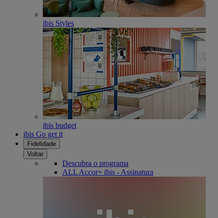
ibis Styles
ibis budget
ibis Go get it
Fidelidade
Voltar
Descubra o programa
ALL Accor+ ibis - Assinatura