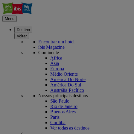
Menu
Destino
Voltar
Encontrar um hotel
ibis Magazine
Continente
Africa
Ásia
Europa
Médio Oriente
América Do Norte
América Do Sul
Austrália-Pacífico
Nossos principais destinos
São Paulo
Rio de Janeiro
Buenos Aires
Paris
Curitiba
Ver todas as destinos