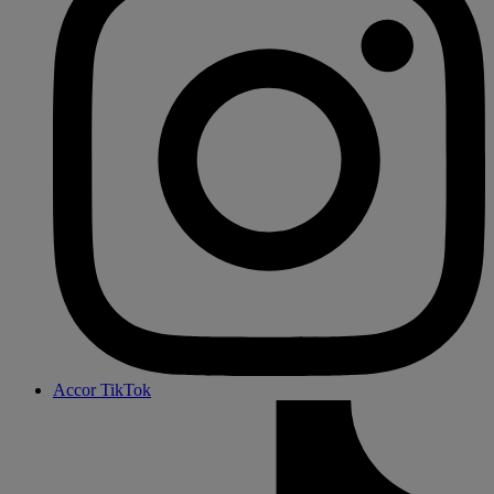
Accor TikTok