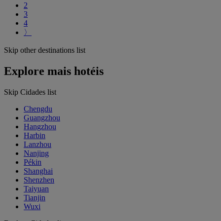
2
3
4
〉
Skip other destinations list
Explore mais hotéis
Skip Cidades list
Chengdu
Guangzhou
Hangzhou
Harbin
Lanzhou
Nanjing
Pékin
Shanghai
Shenzhen
Taiyuan
Tianjin
Wuxi