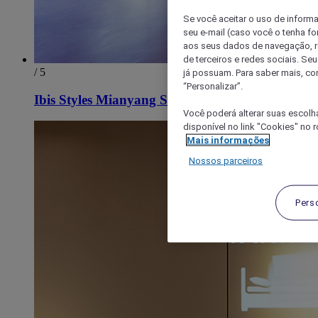
Se você aceitar o uso de inform
seu e-mail (caso você o tenha f
aos seus dados de navegação, re
de terceiros e redes sociais. S
/ 5
já possuam. Para saber mais, co
“Personalizar”.
Ibis Styles Mianyang Station
Você poderá alterar suas escolh
disponível no link "Cookies" no 
Mais informações
Nossos parceiros
Pers