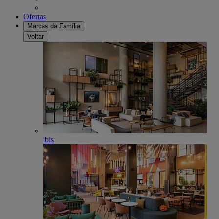
Ofertas
Marcas da Família
Voltar
ibis