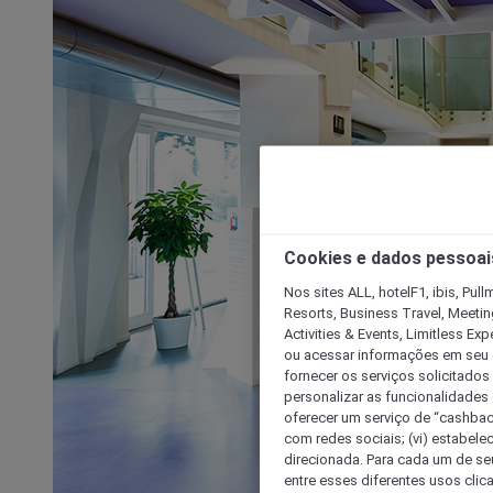
Cookies e dados pessoai
Nos sites ALL, hotelF1, ibis, Pul
Resorts, Business Travel, Meetin
Activities & Events, Limitless Ex
ou acessar informações em seu di
fornecer os serviços solicitados
personalizar as funcionalidades d
oferecer um serviço de “cashback
com redes sociais; (vi) estabele
direcionada. Para cada um de seu
entre esses diferentes usos clic