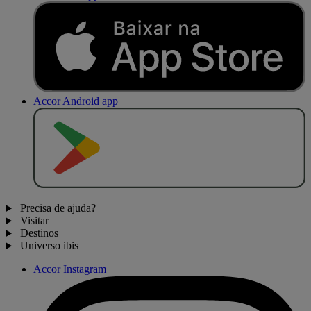
Accor Android app
D
I
S
P
O
N
Í
V
E
L
N
O
Precisa de ajuda?
Visitar
Destinos
Universo ibis
Accor Instagram