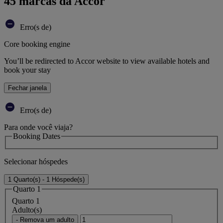
45 marcas da Accor
Erro(s de)
Core booking engine
You’ll be redirected to Accor website to view available hotels and
book your stay
Fechar janela
Erro(s de)
Para onde você viaja?
Booking Dates
Selecionar hóspedes
1 Quarto(s) - 1 Hóspede(s)
Quarto 1
Quarto 1
Adulto(s)
- Remova um adulto