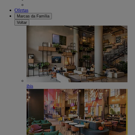
Ofertas
Marcas da Família
Voltar
ibis