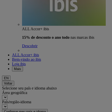
ALL Accor+ ibis
15% de desconto o ano todo
nas marcas ibis
Descobrir
ALL Accor+ ibis
Bem-vindo ao ibis
Loja ibis
Mais
EN
Voltar
Selecione seu país e idioma abaixo
Área geográfica
País/região-idioma
Confirmar meu país e idioma