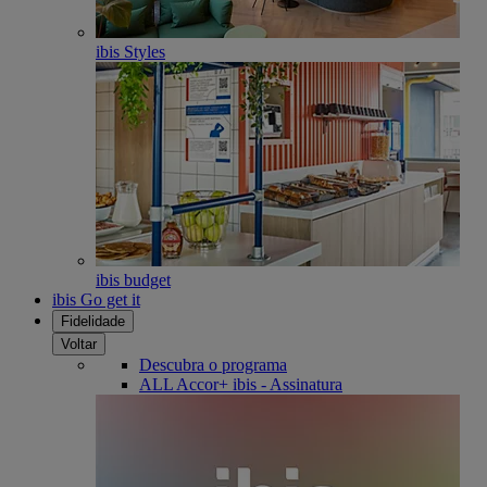
ibis Styles
ibis budget
ibis Go get it
Fidelidade
Voltar
Descubra o programa
ALL Accor+ ibis - Assinatura