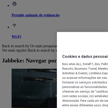
Permite animais de estimação
Wi-Fi
Back to search by Os mais pesquisados
Ver mais opções
Back to search by categories
Cookies e dados pessoai
Jabbeke: Navegar por hotéis
Nos sites ALL, hotelF1, ibis, Pul
Resorts, Business Travel, Meetin
Activities & Events, Limitless Ex
ou acessar informações em seu di
fornecer os serviços solicitados
personalizar as funcionalidades d
oferecer um serviço de “cashback
com redes sociais; (vi) estabele
direcionada. Para cada um de seu
entre esses diferentes usos clic