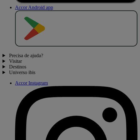
Accor Android app
D
I
S
P
O
N
Í
V
E
L
N
O
Precisa de ajuda?
Visitar
Destinos
Universo ibis
Accor Instagram