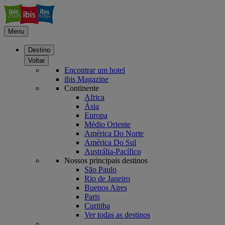
Menu
Destino
Voltar
Encontrar um hotel
ibis Magazine
Continente
Africa
Ásia
Europa
Médio Oriente
América Do Norte
América Do Sul
Austrália-Pacífico
Nossos principais destinos
São Paulo
Rio de Janeiro
Buenos Aires
Paris
Curitiba
Ver todas as destinos