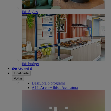
ibis Styles
ibis budget
ibis Go get it
Fidelidade
Voltar
Descubra o programa
ALL Accor+ ibis - Assinatura