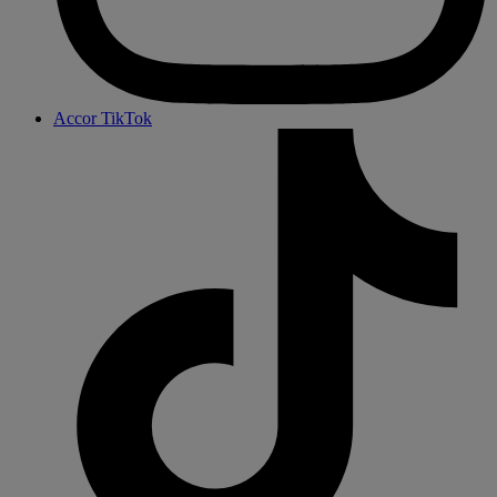
Accor TikTok