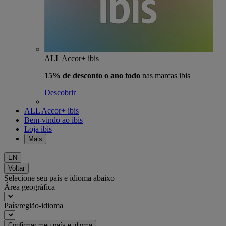
ALL Accor+ ibis
15% de desconto o ano todo
nas marcas ibis
Descobrir
ALL Accor+ ibis
Bem-vindo ao ibis
Loja ibis
Mais
EN
Voltar
Selecione seu país e idioma abaixo
Área geográfica
País/região-idioma
Confirmar meu país e idioma