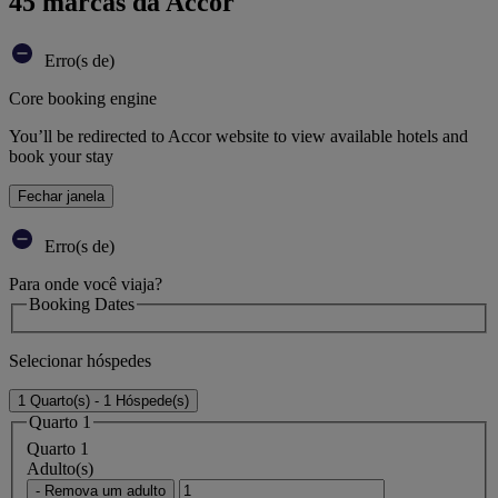
45 marcas da Accor
Erro(s de)
Core booking engine
You’ll be redirected to Accor website to view available hotels and
book your stay
Fechar janela
Erro(s de)
Para onde você viaja?
Booking Dates
Selecionar hóspedes
1 Quarto(s) - 1 Hóspede(s)
Quarto 1
Quarto 1
Adulto(s)
- Remova um adulto