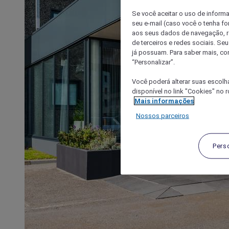
Se você aceitar o uso de inform
seu e-mail (caso você o tenha f
aos seus dados de navegação, re
de terceiros e redes sociais. S
já possuam. Para saber mais, co
“Personalizar”.
Você poderá alterar suas escolh
disponível no link "Cookies" no 
Mais informações
Nossos parceiros
Pers