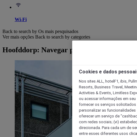
Wi-Fi
Back to search by Os mais pesquisados
Ver mais opções
Back to search by categories
Hoofddorp: Navegar por hotéis
Cookies e dados pessoai
Nos sites ALL, hotelF1, ibis, Pul
Resorts, Business Travel, Meetin
Activities & Events, Limitless Ex
ou acessar informações em seu di
fornecer os serviços solicitados
personalizar as funcionalidades d
oferecer um serviço de “cashback
com redes sociais; (vi) estabele
direcionada. Para cada um de seu
entre esses diferentes usos clic