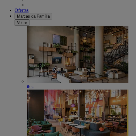
Ofertas
Marcas da Família
Voltar
ibis