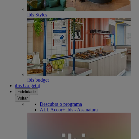
ibis Styles
ibis budget
ibis Go get it
Fidelidade
Voltar
Descubra o programa
ALL Accor+ ibis - Assinatura