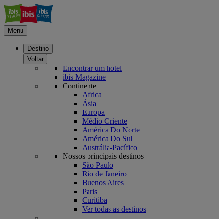
Menu
Destino
Voltar
Encontrar um hotel
ibis Magazine
Continente
Africa
Ásia
Europa
Médio Oriente
América Do Norte
América Do Sul
Austrália-Pacífico
Nossos principais destinos
São Paulo
Rio de Janeiro
Buenos Aires
Paris
Curitiba
Ver todas as destinos