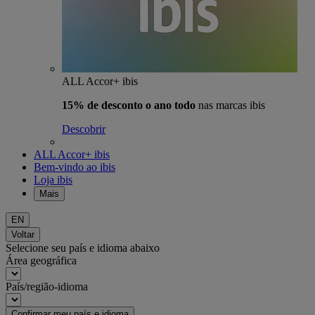
ALL Accor+ ibis
15% de desconto o ano todo
nas marcas ibis
Descobrir
ALL Accor+ ibis
Bem-vindo ao ibis
Loja ibis
Mais
EN
Voltar
Selecione seu país e idioma abaixo
Área geográfica
País/região-idioma
Confirmar meu país e idioma