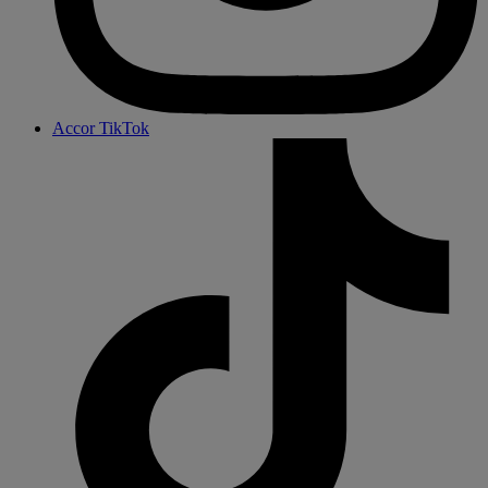
Accor TikTok