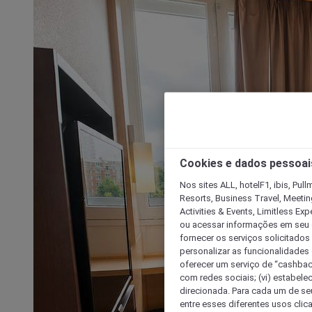
Cookies e dados pessoai
Nos sites ALL, hotelF1, ibis, Pul
Resorts, Business Travel, Meetin
Activities & Events, Limitless Ex
ou acessar informações em seu di
fornecer os serviços solicitados
personalizar as funcionalidades d
oferecer um serviço de “cashback
com redes sociais; (vi) estabele
direcionada. Para cada um de seu
entre esses diferentes usos clic