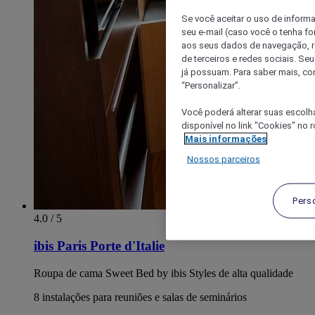
Se você aceitar o uso de inform
seu e-mail (caso você o tenha f
aos seus dados de navegação, re
de terceiros e redes sociais. S
já possuam. Para saber mais, co
“Personalizar”.
Você poderá alterar suas escolh
disponível no link "Cookies" no 
Mais informações
Nossos parceiros
Pers
4.0 / 5
ibis Paris Porte d'Italie
Roupa de cama Sweet Bed by ibis Styles de alta qualidade
8 instalações para reuniões e salas de seminários