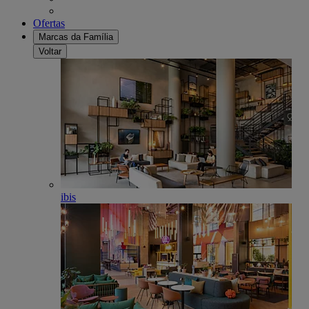
Ofertas
Marcas da Família
Voltar
ibis