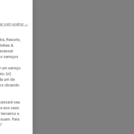
ar sem aceitar →
tra, Resorts,
vities &
acessar
os serviços
er um serviço
s; (vi)
ada um de
sos clicando
ocessará seu
da aos seus
terceiros e
ssuam. Para
”.