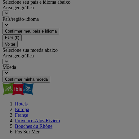
Selecione seu país e idioma abaixo
Área geográfica
País/região-idioma
Confirmar meu país e idioma
EUR
(€)
Voltar
Selecione sua moeda abaixo
Área geográfica
Moeda
Confirmar minha moeda
Hotels
Europa
França
Provence-Alps-Riviera
Bouches du Rhône
Fos Sur Mer