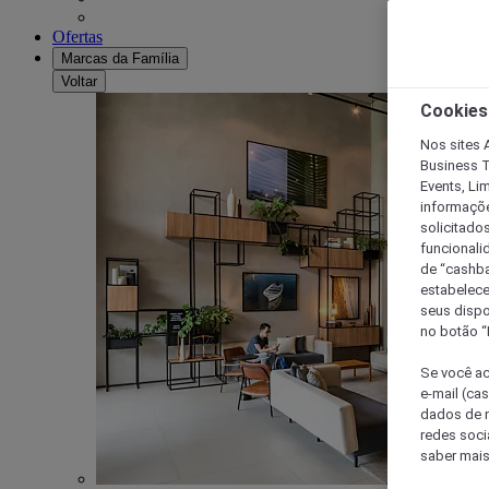
Ofertas
Marcas da Família
Voltar
Cookies
Nos sites A
Business T
Events, Li
informaçõe
solicitado
funcionali
de “cashba
estabelece
seus dispo
no botão “
Se você ac
e-mail (ca
dados de n
redes soci
saber mais