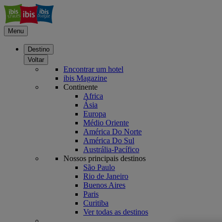
Menu
Destino
Voltar
Encontrar um hotel
ibis Magazine
Continente
Africa
Ásia
Europa
Médio Oriente
América Do Norte
América Do Sul
Austrália-Pacífico
Nossos principais destinos
São Paulo
Rio de Janeiro
Buenos Aires
Paris
Curitiba
Ver todas as destinos