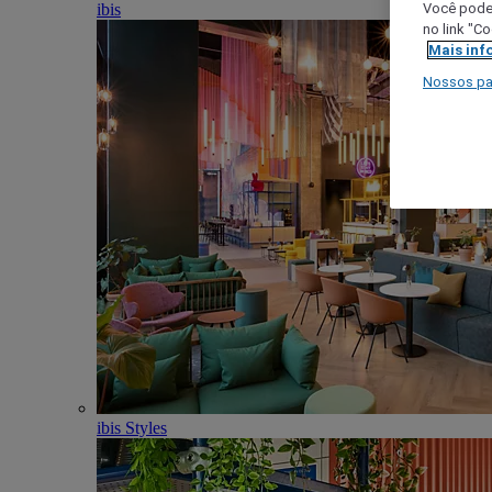
ibis
Você poder
no link "C
Mais inf
Nossos pa
ibis Styles