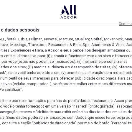
Continu
 e dados pessoais
LL, hotelF1, ibis, Pullman, Novotel, Mercure, MGallery, Sofitel, Movenpick, Man
ravel, Meetings, Travelpros, Restaurants & Bars, Spa, Apartments & Villas, Acti
mitless Experiences e Hera, a
Accor e seus parceiros
desejam armazenar ou 
s em seu dispositivo para: (i) garantir o funcionamento dos sites e fornecer 
s por você (estes não podem ser recusados); (ii) melhorar e personalizar as
dades dos sites; (iii) medir a audiência e o desempenho dos sites; (iv) oferec
ck”, caso você tenha aderido a um; (v) permitir sua interação com redes sociai
r um perfil de seus interesses para oferecer publicidade direcionada. Para c
sitivos (celular, computador...), você pode escolher entre esses diferentes u
Personalizar”.
eitar o uso de informações para fins de publicidade direcionada, a Accor pr
so você o tenha fornecido) em uma versão “hashed” (criptografada), associa
avegação, reserva e fidelidade para exibir anúncios direcionados em sites de 
ais. Seus dados poderão ser cruzados com dados que esses terceiros já po
, consulte a seção “publicidade direcionada” por meio do botão “Personalizar