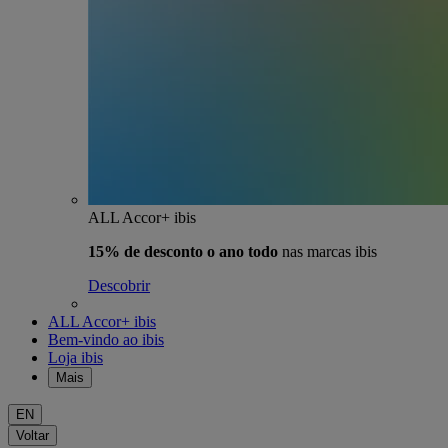
ALL Accor+ ibis
15% de desconto o ano todo
nas marcas ibis
Descobrir
ALL Accor+ ibis
Bem-vindo ao ibis
Loja ibis
Mais
EN
Voltar