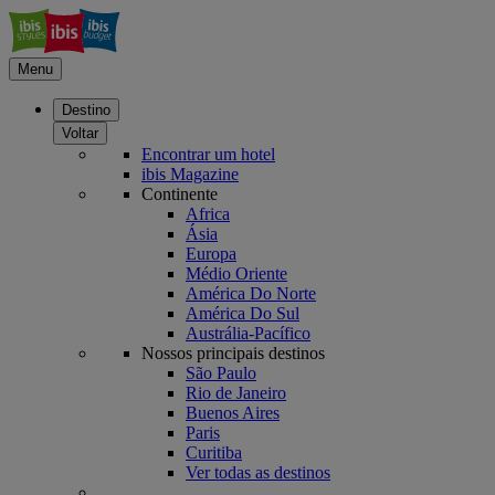
Menu
Destino
Voltar
Encontrar um hotel
ibis Magazine
Continente
Africa
Ásia
Europa
Médio Oriente
América Do Norte
América Do Sul
Austrália-Pacífico
Nossos principais destinos
São Paulo
Rio de Janeiro
Buenos Aires
Paris
Curitiba
Ver todas as destinos