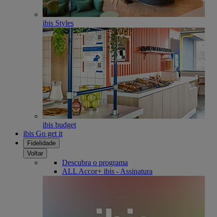
ibis Styles
ibis budget
ibis Go get it
Fidelidade
Voltar
Descubra o programa
ALL Accor+ ibis - Assinatura