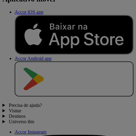
Accor iOS app
Accor Android app
D
I
S
P
O
N
Í
V
E
L
N
O
Precisa de ajuda?
Visitar
Destinos
Universo ibis
Accor Instagram