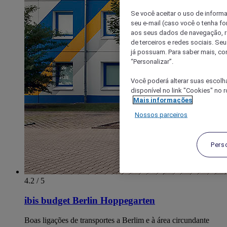
Se você aceitar o uso de inform
seu e-mail (caso você o tenha f
aos seus dados de navegação, re
de terceiros e redes sociais. S
já possuam. Para saber mais, co
“Personalizar”.
Você poderá alterar suas escolh
disponível no link "Cookies" no 
Mais informações
Nossos parceiros
Pers
4.2 / 5
ibis budget Berlin Hoppegarten
Boas ligações de transportes a Berlim e à área circundante