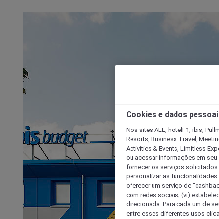
Cookies e dados pessoai
Nos sites ALL, hotelF1, ibis, Pul
Resorts, Business Travel, Meetin
Activities & Events, Limitless Ex
ou acessar informações em seu di
fornecer os serviços solicitados
personalizar as funcionalidades d
oferecer um serviço de “cashback
com redes sociais; (vi) estabele
direcionada. Para cada um de seu
entre esses diferentes usos clic