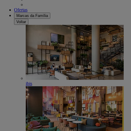
Ofertas
Marcas da Família
Voltar
ibis