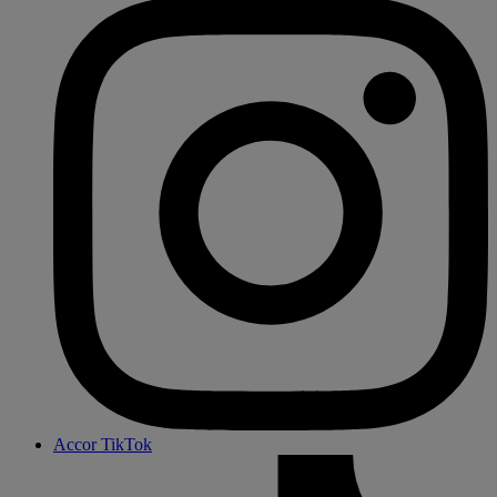
Accor TikTok