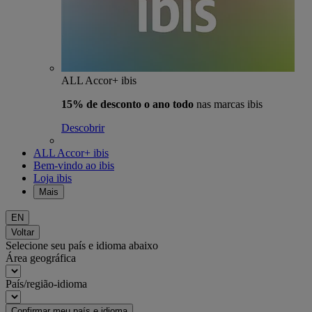
ALL Accor+ ibis
15% de desconto o ano todo
nas marcas ibis
Descobrir
ALL Accor+ ibis
Bem-vindo ao ibis
Loja ibis
Mais
EN
Voltar
Selecione seu país e idioma abaixo
Área geográfica
País/região-idioma
Confirmar meu país e idioma