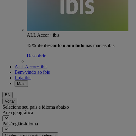
ALL Accor+ ibis
15% de desconto o ano todo
nas marcas ibis
Descobrir
ALL Accor+ ibis
Bem-vindo ao ibis
Loja ibis
Mais
EN
Voltar
Selecione seu país e idioma abaixo
Área geográfica
País/região-idioma
Confirmar meu país e idioma