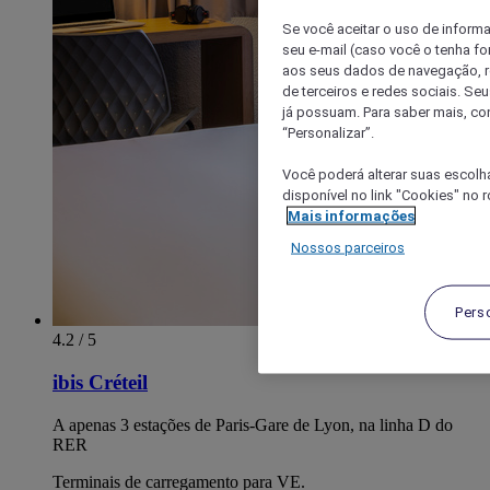
Se você aceitar o uso de inform
seu e-mail (caso você o tenha f
aos seus dados de navegação, re
de terceiros e redes sociais. S
já possuam. Para saber mais, co
“Personalizar”.
Você poderá alterar suas escolh
disponível no link "Cookies" no 
Mais informações
Nossos parceiros
Pers
4.2 / 5
ibis Créteil
A apenas 3 estações de Paris-Gare de Lyon, na linha D do
RER
Terminais de carregamento para VE.