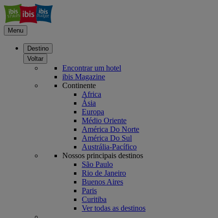
Menu
Destino
Voltar
Encontrar um hotel
ibis Magazine
Continente
Africa
Ásia
Europa
Médio Oriente
América Do Norte
América Do Sul
Austrália-Pacífico
Nossos principais destinos
São Paulo
Rio de Janeiro
Buenos Aires
Paris
Curitiba
Ver todas as destinos