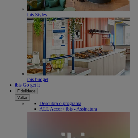
ibis Styles
ibis budget
ibis Go get it
Fidelidade
Voltar
Descubra o programa
ALL Accor+ ibis - Assinatura