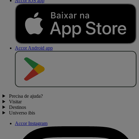
Accor iOS app
Accor Android app
D
I
S
P
O
N
Í
V
E
L
N
O
Precisa de ajuda?
Visitar
Destinos
Universo ibis
Accor Instagram