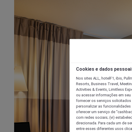
Cookies e dados pessoai
Nos sites ALL, hotelF1, ibis, Pul
Resorts, Business Travel, Meetin
Activities & Events, Limitless Ex
ou acessar informações em seu di
fornecer os serviços solicitados
personalizar as funcionalidades d
oferecer um serviço de “cashback
com redes sociais; (vi) estabele
direcionada. Para cada um de seu
entre esses diferentes usos clic