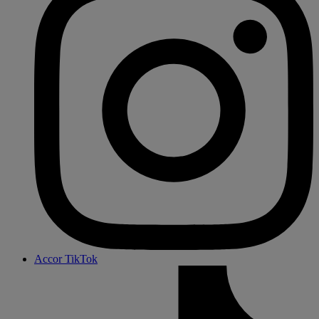
Accor TikTok