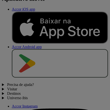
Accor iOS app
Accor Android app
D
I
S
P
O
N
Í
V
E
L
N
O
Precisa de ajuda?
Visitar
Destinos
Universo ibis
Accor Instagram