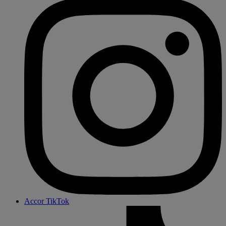
Accor TikTok