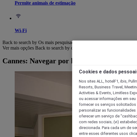
Permite animais de estimação
Wi-Fi
Back to search by Os mais pesquisados
Ver mais opções
Back to search by categories
Cannes: Navegar por hotéis
Cookies e dados pessoai
Nos sites ALL, hotelF1, ibis, Pul
Resorts, Business Travel, Meetin
Activities & Events, Limitless Ex
ou acessar informações em seu di
fornecer os serviços solicitados
personalizar as funcionalidades d
oferecer um serviço de “cashback
com redes sociais; (vi) estabele
direcionada. Para cada um de seu
entre esses diferentes usos clic