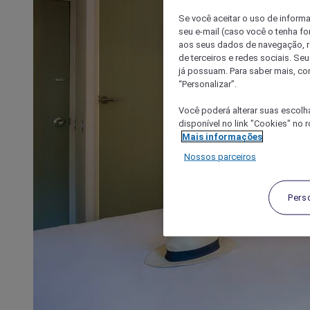
Se você aceitar o uso de inform
seu e-mail (caso você o tenha f
aos seus dados de navegação, re
de terceiros e redes sociais. S
já possuam. Para saber mais, co
“Personalizar”.
Você poderá alterar suas escolh
disponível no link "Cookies" no 
Mais informações
Nossos parceiros
Pers