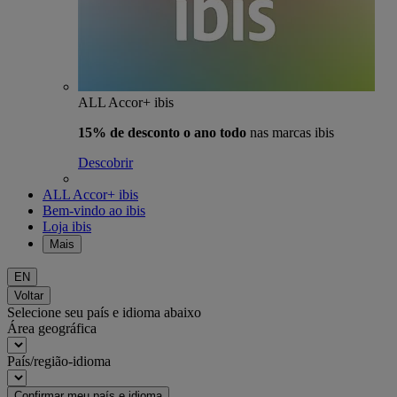
ALL Accor+ ibis
15% de desconto o ano todo
nas marcas ibis
Descobrir
ALL Accor+ ibis
Bem-vindo ao ibis
Loja ibis
Mais
EN
Voltar
Selecione seu país e idioma abaixo
Área geográfica
País/região-idioma
Confirmar meu país e idioma