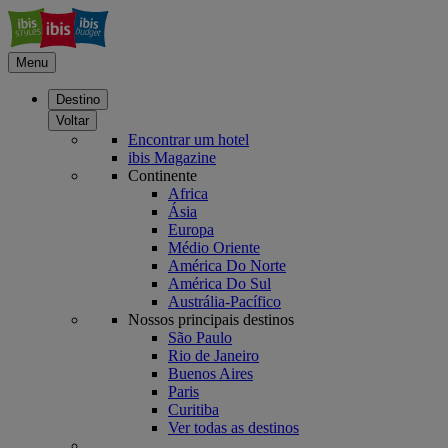
Menu
Destino
Voltar
Encontrar um hotel
ibis Magazine
Continente
Africa
Ásia
Europa
Médio Oriente
América Do Norte
América Do Sul
Austrália-Pacífico
Nossos principais destinos
São Paulo
Rio de Janeiro
Buenos Aires
Paris
Curitiba
Ver todas as destinos