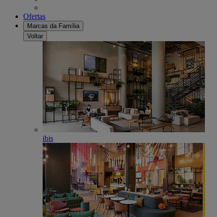
Ofertas
Marcas da Família
Voltar
ibis