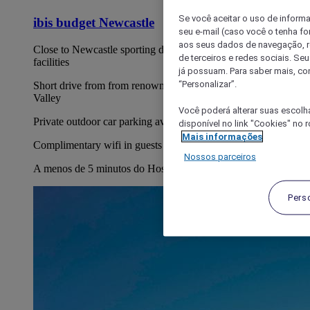
Se você aceitar o uso de inform
ibis budget Newcastle
seu e-mail (caso você o tenha f
aos seus dados de navegação, re
Close to Newcastle sporting dining and entertainment
de terceiros e redes sociais. S
facilities
já possuam. Para saber mais, co
“Personalizar”.
Short drive from from renowned Wine region The Hunter
Valley
Você poderá alterar suas escolh
Private outdoor car parking available on-site at the hotel
disponível no link "Cookies" no 
Mais informações
Complimentary wifi in guests rooms
Nossos parceiros
A menos de 5 minutos do Hospital John Hunter
Pers