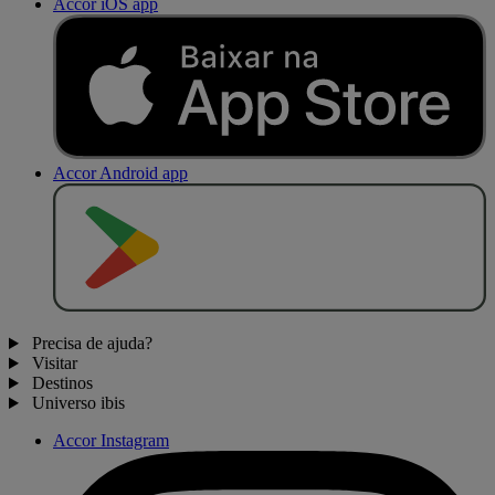
Accor iOS app
Accor Android app
D
I
S
P
O
N
Í
V
E
L
N
O
Precisa de ajuda?
Visitar
Destinos
Universo ibis
Accor Instagram