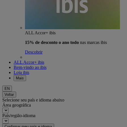
ALL Accor+ ibis
15% de desconto o ano todo
nas marcas ibis
Descobrir
ALL Accor+ ibis
Bem-vindo ao ibis
Loja ibis
Mais
EN
Voltar
Selecione seu país e idioma abaixo
Área geográfica
País/região-idioma
Confirmar meu país e idioma