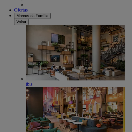
Ofertas
Marcas da Família
Voltar
ibis