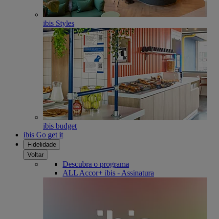
ibis Styles
ibis budget
ibis Go get it
Fidelidade
Voltar
Descubra o programa
ALL Accor+ ibis - Assinatura