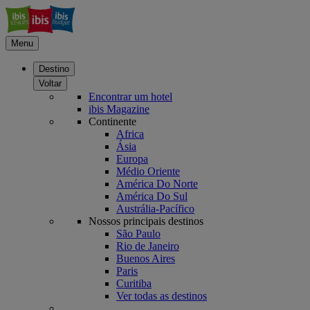
Menu
Destino
Voltar
Encontrar um hotel
ibis Magazine
Continente
Africa
Ásia
Europa
Médio Oriente
América Do Norte
América Do Sul
Austrália-Pacífico
Nossos principais destinos
São Paulo
Rio de Janeiro
Buenos Aires
Paris
Curitiba
Ver todas as destinos