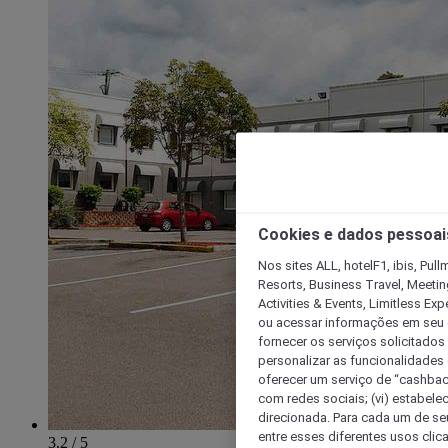
Cookies e dados pessoai
Nos sites ALL, hotelF1, ibis, Pul
Resorts, Business Travel, Meetin
Activities & Events, Limitless Ex
ou acessar informações em seu di
fornecer os serviços solicitados
personalizar as funcionalidades d
oferecer um serviço de “cashback
com redes sociais; (vi) estabele
direcionada. Para cada um de seu
entre esses diferentes usos clic
3.2 / 5