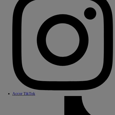
Accor TikTok