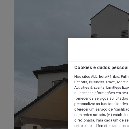
Cookies e dados pessoai
Nos sites ALL, hotelF1, ibis, Pul
Resorts, Business Travel, Meetin
Activities & Events, Limitless Ex
ou acessar informações em seu di
fornecer os serviços solicitados
personalizar as funcionalidades d
oferecer um serviço de “cashback
com redes sociais; (vi) estabele
direcionada. Para cada um de seu
entre esses diferentes usos clic