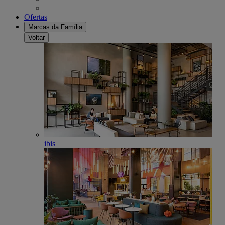
Ofertas
Marcas da Família
Voltar
ibis