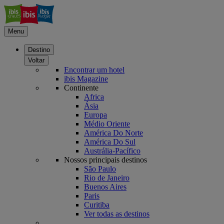
Menu
Destino
Voltar
Encontrar um hotel
ibis Magazine
Continente
Africa
Ásia
Europa
Médio Oriente
América Do Norte
América Do Sul
Austrália-Pacífico
Nossos principais destinos
São Paulo
Rio de Janeiro
Buenos Aires
Paris
Curitiba
Ver todas as destinos