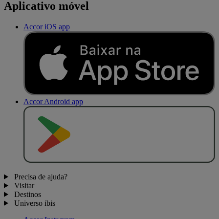
Aplicativo móvel
Accor iOS app
Accor Android app
D
I
S
P
O
N
Í
V
E
L
N
O
Precisa de ajuda?
Visitar
Destinos
Universo ibis