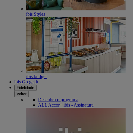
ibis Styles
ibis budget
ibis Go get it
Fidelidade
Voltar
Descubra o programa
ALL Accor+ ibis - Assinatura