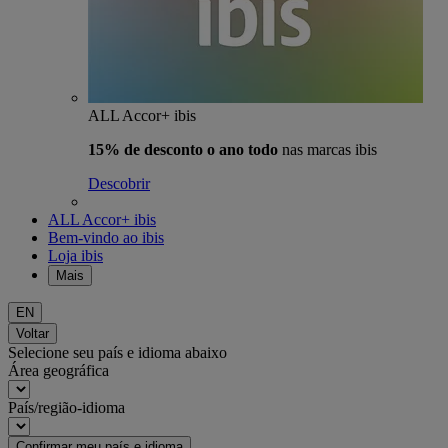
ALL Accor+ ibis
15% de desconto o ano todo
nas marcas ibis
Descobrir
ALL Accor+ ibis
Bem-vindo ao ibis
Loja ibis
Mais
EN
Voltar
Selecione seu país e idioma abaixo
Área geográfica
País/região-idioma
Confirmar meu país e idioma