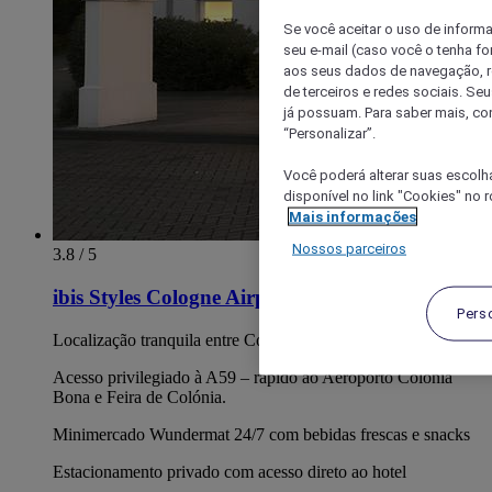
Se você aceitar o uso de inform
seu e-mail (caso você o tenha f
aos seus dados de navegação, re
de terceiros e redes sociais. S
já possuam. Para saber mais, co
“Personalizar”.
Você poderá alterar suas escolh
disponível no link "Cookies" no 
Mais informações
Nossos parceiros
3.8 / 5
ibis Styles Cologne Airport Troisdorf
Pers
Localização tranquila entre Colónia e Bona
Acesso privilegiado à A59 – rápido ao Aeroporto Colónia
Bona e Feira de Colónia.
Minimercado Wundermat 24/7 com bebidas frescas e snacks
Estacionamento privado com acesso direto ao hotel