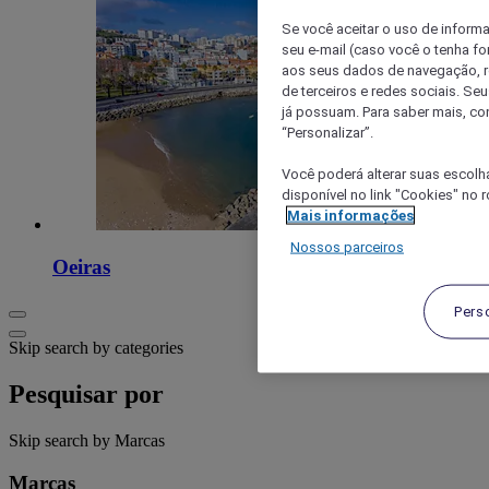
Se você aceitar o uso de inform
seu e-mail (caso você o tenha f
aos seus dados de navegação, re
de terceiros e redes sociais. S
já possuam. Para saber mais, co
“Personalizar”.
Você poderá alterar suas escolh
disponível no link "Cookies" no 
Mais informações
Nossos parceiros
Oeiras
Pers
Skip search by categories
Pesquisar por
Skip search by Marcas
Marcas