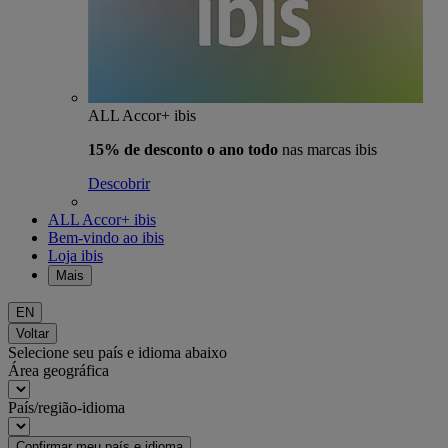
ALL Accor+ ibis
15% de desconto o ano todo
nas marcas ibis
Descobrir
ALL Accor+ ibis
Bem-vindo ao ibis
Loja ibis
Mais
EN
Voltar
Selecione seu país e idioma abaixo
Área geográfica
País/região-idioma
Confirmar meu país e idioma