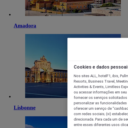
Amadora
Cookies e dados pessoai
Nos sites ALL, hotelF1, ibis, Pul
Resorts, Business Travel, Meetin
Activities & Events, Limitless Ex
ou acessar informações em seu di
fornecer os serviços solicitados
personalizar as funcionalidades d
Lisbonne
oferecer um serviço de “cashback
com redes sociais; (vi) estabele
direcionada. Para cada um de seu
entre esses diferentes usos clic