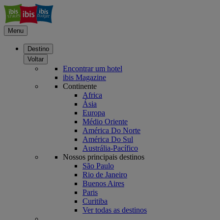
Menu
Destino
Voltar
Encontrar um hotel
ibis Magazine
Continente
Africa
Ásia
Europa
Médio Oriente
América Do Norte
América Do Sul
Austrália-Pacífico
Nossos principais destinos
São Paulo
Rio de Janeiro
Buenos Aires
Paris
Curitiba
Ver todas as destinos