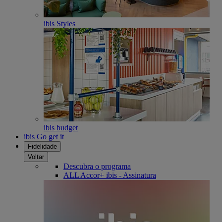
ibis Styles
ibis budget
ibis Go get it
Fidelidade
Voltar
Descubra o programa
ALL Accor+ ibis - Assinatura