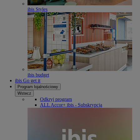
ibis Styles
ibis budget
ibis Go get it
Program lojalnościowy
Wstecz
Odkryj program
ALL Accor+ ibis - Subskrypcja