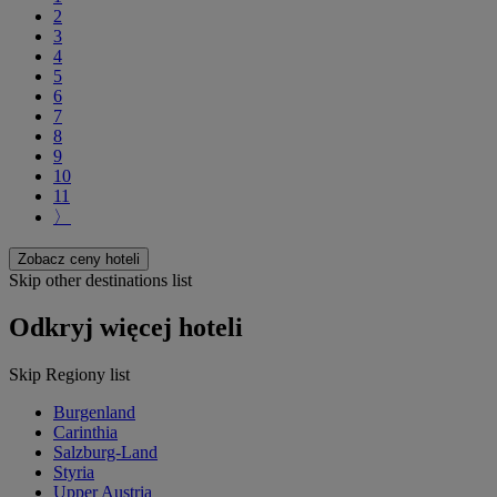
2
3
4
5
6
7
8
9
10
11
〉
Zobacz ceny hoteli
Skip other destinations list
Odkryj więcej hoteli
Skip Regiony list
Burgenland
Carinthia
Salzburg-Land
Styria
Upper Austria