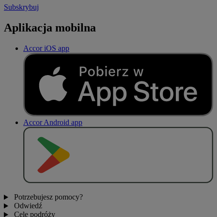
Subskrybuj
Aplikacja mobilna
Accor iOS app
Accor Android app
P
O
B
I
E
R
Z Z
Potrzebujesz pomocy?
Odwiedź
Cele podróży