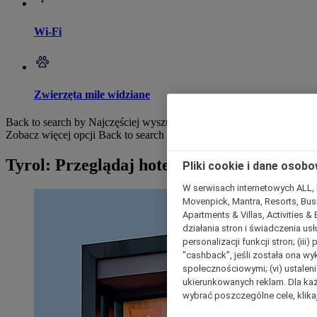
Wi-Fi
Zwierzęta mile widziane
Back to search by Najczęściej wyszukiwane
Zobacz więcej opcji
Back to search by categories
Tyrol: Przeglądaj hotele
Pliki cookie i dane osob
W serwisach internetowych ALL, ho
Movenpick, Mantra, Resorts, Busi
Apartments & Villas, Activities &
działania stron i świadczenia usł
personalizacji funkcji stron; (iii
"cashback”, jeśli została ona wyk
społecznościowymi; (vi) ustalen
ukierunkowanych reklam. Dla ka
wybrać poszczególne cele, klikaj