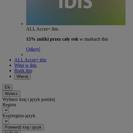
ALL Accor+ ibis
15% zniżki przez cały rok
w markach ibis
Odkryć
ALL Accor+ ibis
Witaj w ibis
Butik ibis
Więcej
EN
Wstecz
Wybierz kraj i język poniżej
Region
Kraj/region-język
Potwierdź kraj i język