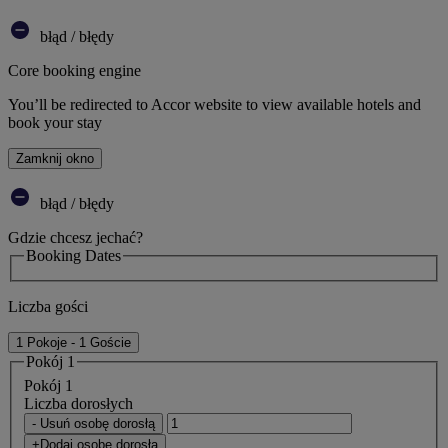
błąd / błędy
Core booking engine
You’ll be redirected to Accor website to view available hotels and
book your stay
Zamknij okno
błąd / błędy
Gdzie chcesz jechać?
Booking Dates
Liczba gości
1 Pokoje - 1 Goście
Pokój 1
Pokój 1
Liczba dorosłych
- Usuń osobę dorosłą
+Dodaj osobę dorosłą