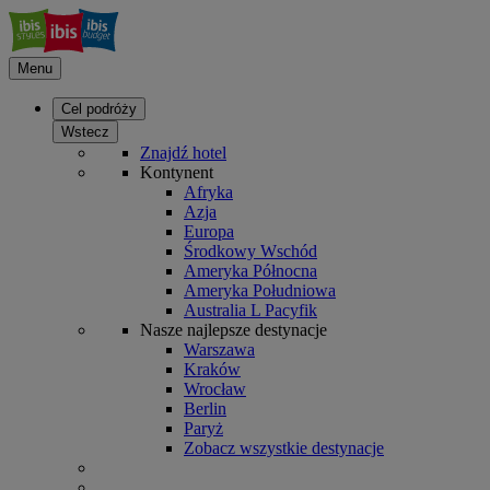
Menu
Cel podróży
Wstecz
Znajdź hotel
Kontynent
Afryka
Azja
Europa
Środkowy Wschód
Ameryka Północna
Ameryka Południowa
Australia L Pacyfik
Nasze najlepsze destynacje
Warszawa
Kraków
Wrocław
Berlin
Paryż
Zobacz wszystkie destynacje