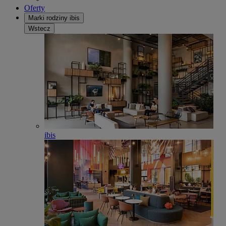
Oferty
Marki rodziny ibis
Wstecz
ibis