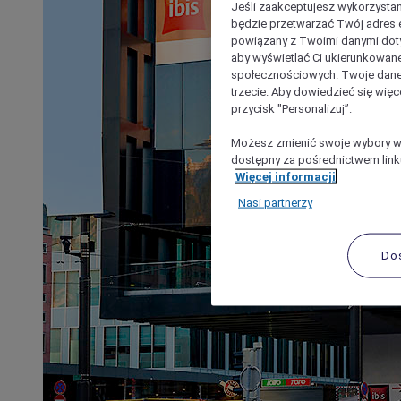
Jeśli zaakceptujesz wykorzystan
będzie przetwarzać Twój adres e-
powiązany z Twoimi danymi doty
aby wyświetlać Ci ukierunkowane
społecznościowych. Twoje dane
trzecie. Aby dowiedzieć się więc
przycisk "Personalizuj”.
Możesz zmienić swoje wybory w 
dostępny za pośrednictwem linku
Więcej informacji
Nasi partnerzy
Do