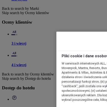
Back to search by Marki
Skip search by Oceny klientów
Oceny klientów
3 i więcej
Pliki cookie i dane osob
W serwisach internetowych ALL, ho
4 i więcej
Movenpick, Mantra, Resorts, Busi
Apartments & Villas, Activities &
Back to search by Oceny klientów
działania stron i świadczenia usł
Skip search by Dostęp do hotelu
personalizacji funkcji stron; (iii
"cashback”, jeśli została ona wyk
Dostęp do hotelu
społecznościowymi; (vi) ustalen
ukierunkowanych reklam. Dla ka
wybrać poszczególne cele, klikaj