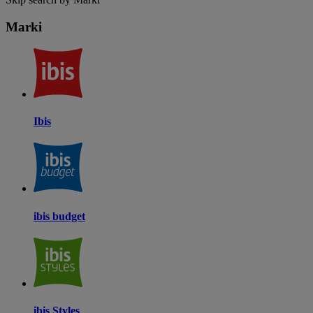
Marki
Ibis
ibis budget
ibis Styles