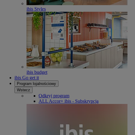
ibis Styles
ibis budget
ibis Go get it
Program lojalnościowy
Wstecz
Odkryj program
ALL Accor+ ibis - Subskrypcja