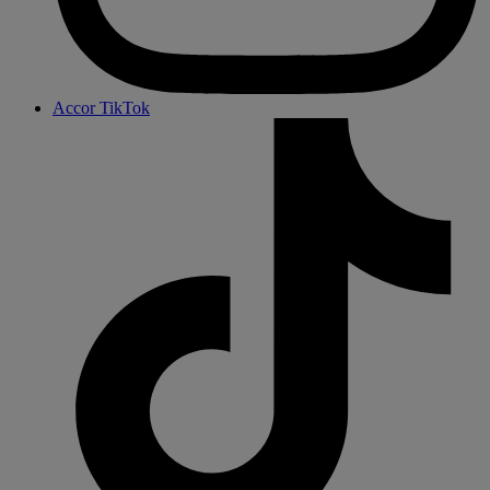
Accor TikTok