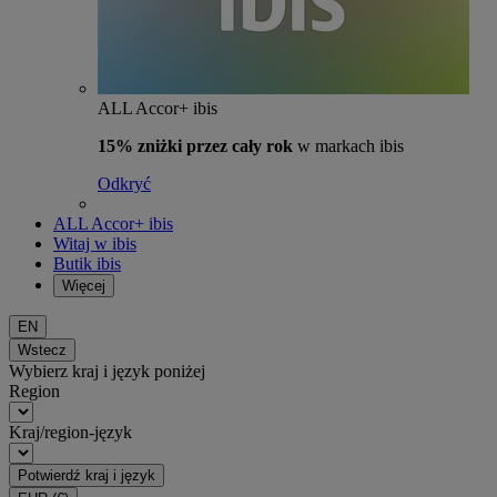
ALL Accor+ ibis
15% zniżki przez cały rok
w markach ibis
Odkryć
ALL Accor+ ibis
Witaj w ibis
Butik ibis
Więcej
EN
Wstecz
Wybierz kraj i język poniżej
Region
Kraj/region-język
Potwierdź kraj i język