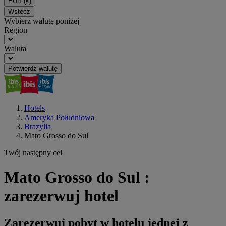
EUR
(€)
Wstecz
Wybierz walutę poniżej
Region
Waluta
Potwierdź walutę
Hotels
Ameryka Południowa
Brazylia
Mato Grosso do Sul
Twój następny cel
Mato Grosso do Sul :
zarezerwuj hotel
Zarezerwuj pobyt w hotelu jednej z