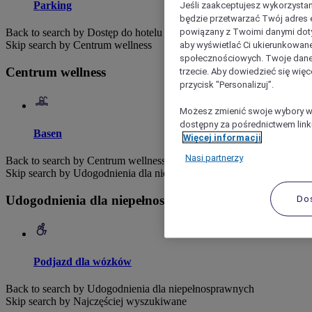
Parking
Jeśli zaakceptujesz wykorzystan
będzie przetwarzać Twój adres e-
powiązany z Twoimi danymi doty
Back to search by Dostęp do hotelu
Skip search by Centrum wellness
aby wyświetlać Ci ukierunkowane
społecznościowych. Twoje dane
Centrum wellness
trzecie. Aby dowiedzieć się więc
przycisk "Personalizuj”.
Możesz zmienić swoje wybory w 
dostępny za pośrednictwem linku
Basen
Więcej informacji
Nasi partnerzy
Back to search by Centrum wellness
Skip search by Udogodnienia dla niepełnosprawnych
Udogodnienia dla niepełnosprawnych
Do
Podjazd dla wózków
Back to search by Udogodnienia dla niepełnosprawnych
Skip search by Najczęściej wyszukiwane