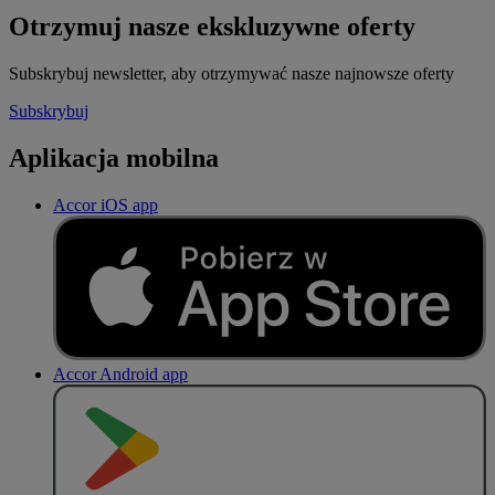
Otrzymuj nasze ekskluzywne oferty
Subskrybuj newsletter, aby otrzymywać nasze najnowsze oferty
Subskrybuj
Aplikacja mobilna
Accor iOS app
Accor Android app
P
O
B
I
E
R
Z Z