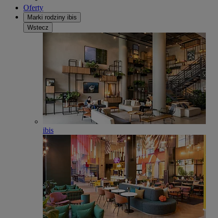
Oferty
Marki rodziny ibis
Wstecz
ibis