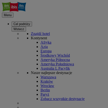
Menu
Cel podróży
Wstecz
Znajdź hotel
Kontynent
Afryka
Azja
Europa
Środkowy Wschód
Ameryka Północna
Ameryka Południowa
Australia L Pacyfik
Nasze najlepsze destynacje
Warszawa
Kraków
Wrocław
Berlin
Paryż
Zobacz wszystkie destynacje