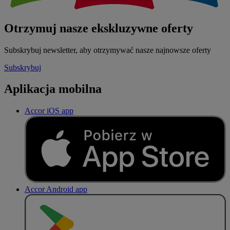
Otrzymuj nasze ekskluzywne oferty
Subskrybuj newsletter, aby otrzymywać nasze najnowsze oferty
Subskrybuj
Aplikacja mobilna
Accor iOS app
Accor Android app
P
O
B
I
E
R
Z Z