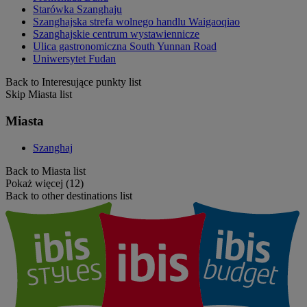
Starówka Szanghaju
Szanghajska strefa wolnego handlu Waigaoqiao
Szanghajskie centrum wystawiennicze
Ulica gastronomiczna South Yunnan Road
Uniwersytet Fudan
Back to Interesujące punkty list
Skip Miasta list
Miasta
Szanghaj
Back to Miasta list
Pokaż więcej (12)
Back to other destinations list