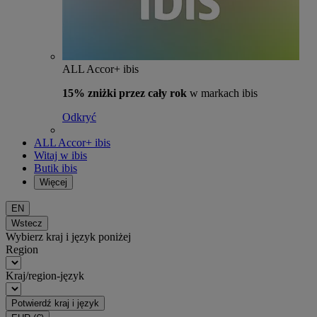
ALL Accor+ ibis
15% zniżki przez cały rok
w markach ibis
Odkryć
ALL Accor+ ibis
Witaj w ibis
Butik ibis
Więcej
EN
Wstecz
Wybierz kraj i język poniżej
Region
Kraj/region-język
Potwierdź kraj i język