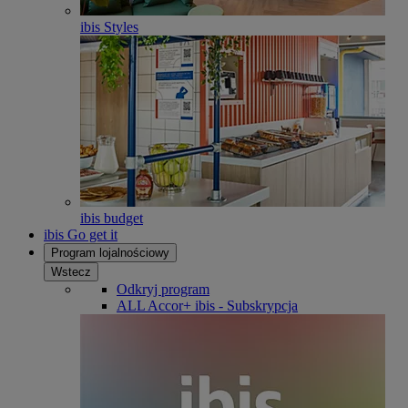
ibis Styles
ibis budget
ibis Go get it
Program lojalnościowy
Wstecz
Odkryj program
ALL Accor+ ibis - Subskrypcja