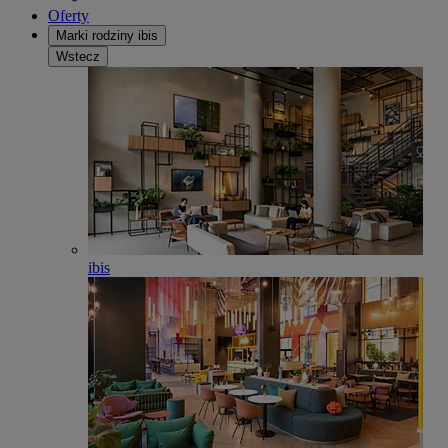
Oferty
Marki rodziny ibis
Wstecz
ibis