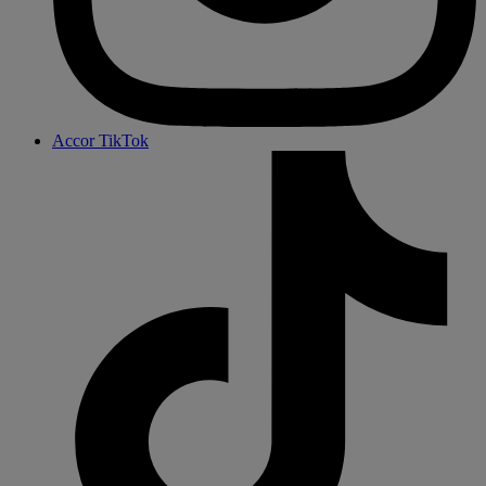
Accor TikTok