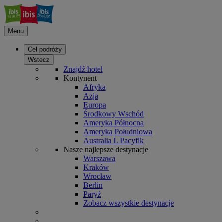
Menu
Cel podróży
Wstecz
Znajdź hotel
Kontynent
Afryka
Azja
Europa
Środkowy Wschód
Ameryka Północna
Ameryka Południowa
Australia L Pacyfik
Nasze najlepsze destynacje
Warszawa
Kraków
Wrocław
Berlin
Paryż
Zobacz wszystkie destynacje