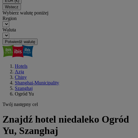
EUR
(€)
Wstecz
Wybierz walutę poniżej
Region
Waluta
Potwierdź walutę
Hotels
Azja
Chiny
Shanghai-Municipality
Szanghaj
Ogród Yu
Twój następny cel
Znajdź hotel niedaleko Ogród
Yu, Szanghaj