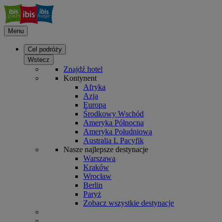
Menu
Cel podróży
Wstecz
Znajdź hotel
Kontynent
Afryka
Azja
Europa
Środkowy Wschód
Ameryka Północna
Ameryka Południowa
Australia L Pacyfik
Nasze najlepsze destynacje
Warszawa
Kraków
Wrocław
Berlin
Paryż
Zobacz wszystkie destynacje