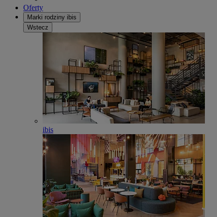
Oferty
Marki rodziny ibis
Wstecz
ibis