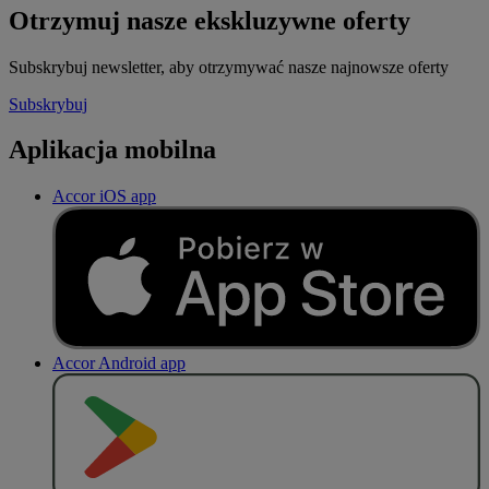
Otrzymuj nasze ekskluzywne oferty
Subskrybuj newsletter, aby otrzymywać nasze najnowsze oferty
Subskrybuj
Aplikacja mobilna
Accor iOS app
Accor Android app
P
O
B
I
E
R
Z Z