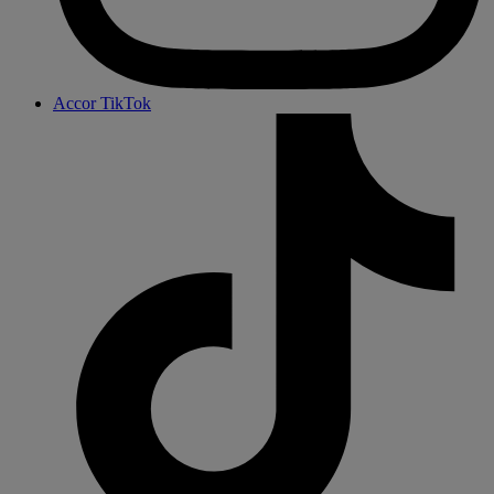
Accor TikTok