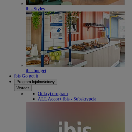
ibis Styles
ibis budget
ibis Go get it
Program lojalnościowy
Wstecz
Odkryj program
ALL Accor+ ibis - Subskrypcja