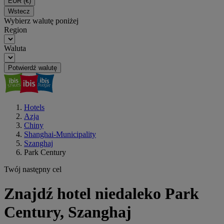
EUR
(€)
Wstecz
Wybierz walutę poniżej
Region
Waluta
Potwierdź walutę
Hotels
Azja
Chiny
Shanghai-Municipality
Szanghaj
Park Century
Twój następny cel
Znajdź hotel niedaleko Park
Century, Szanghaj