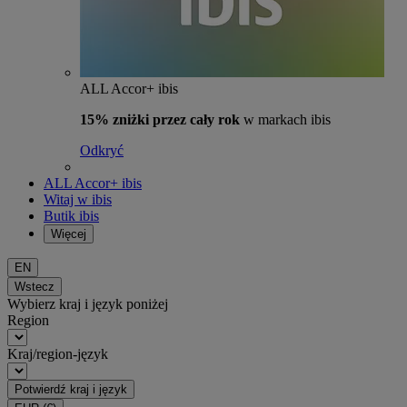
ALL Accor+ ibis
15% zniżki przez cały rok
w markach ibis
Odkryć
ALL Accor+ ibis
Witaj w ibis
Butik ibis
Więcej
EN
Wstecz
Wybierz kraj i język poniżej
Region
Kraj/region-język
Potwierdź kraj i język