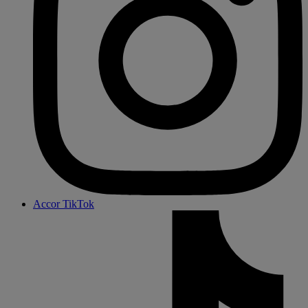
Accor TikTok