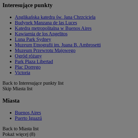
Interesujące punkty
Anglikańska katedra św. Jana Chrzciciela
Budynek Manzana de las Luces
Katedra metropolitalna w Buenos Aires
Kawiarnia de los Angelitos
Luna Park Sydney
Muzeum Etnografii im. Juana B. Ambrosetti
Muzeum Przewrotu Majowego
Ogród różany
Park Plaza Libertad
Plac Dorrego
Victoria
Back to Interesujące punkty list
Skip Miasta list
Miasta
Buenos Aires
Puerto Iguazú
Back to Miasta list
Pokaż więcej (8)