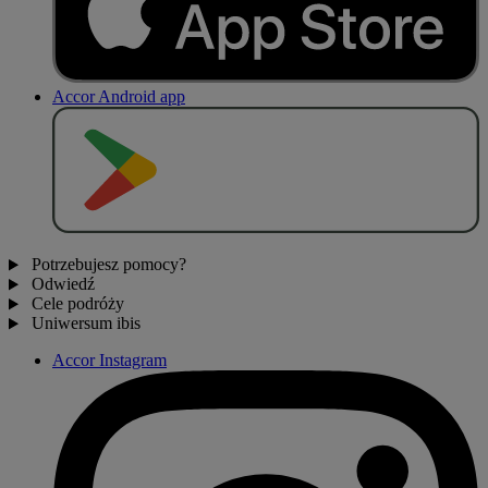
Accor Android app
P
O
B
I
E
R
Z Z
Potrzebujesz pomocy?
Odwiedź
Cele podróży
Uniwersum ibis
Accor Instagram