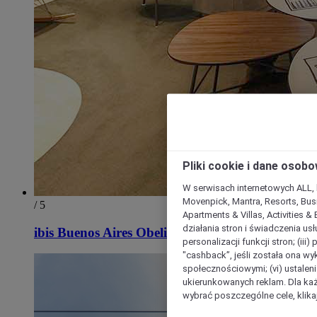
Pliki cookie i dane osob
W serwisach internetowych ALL, ho
Movenpick, Mantra, Resorts, Busi
/ 5
Apartments & Villas, Activities &
działania stron i świadczenia usł
ibis Buenos Aires Obelisco
personalizacji funkcji stron; (iii
"cashback”, jeśli została ona wyk
społecznościowymi; (vi) ustalen
ukierunkowanych reklam. Dla ka
wybrać poszczególne cele, klikaj