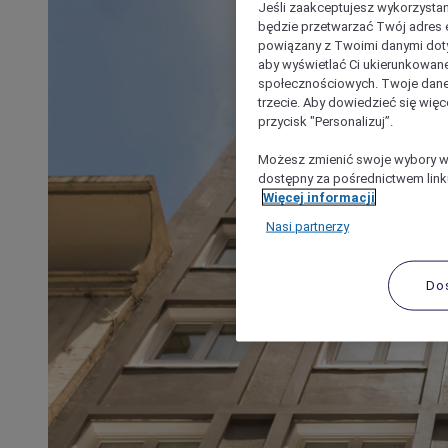
Jeśli zaakceptujesz wykorzystan
będzie przetwarzać Twój adres e-
powiązany z Twoimi danymi doty
aby wyświetlać Ci ukierunkowane
społecznościowych. Twoje dane
trzecie. Aby dowiedzieć się więc
przycisk "Personalizuj”.
Możesz zmienić swoje wybory w 
dostępny za pośrednictwem linku
Więcej informacji
Nasi partnerzy
Do