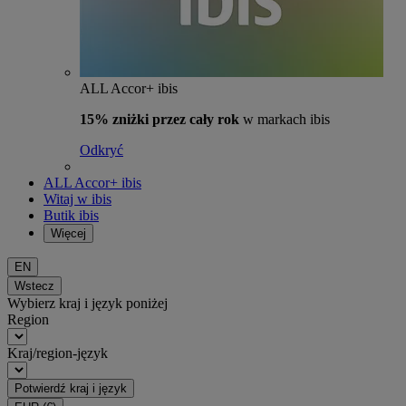
ALL Accor+ ibis
15% zniżki przez cały rok
w markach ibis
Odkryć
ALL Accor+ ibis
Witaj w ibis
Butik ibis
Więcej
EN
Wstecz
Wybierz kraj i język poniżej
Region
Kraj/region-język
Potwierdź kraj i język