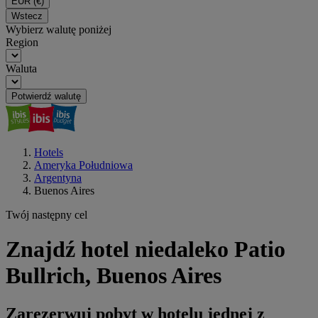
EUR
(€)
Wstecz
Wybierz walutę poniżej
Region
Waluta
Potwierdź walutę
Hotels
Ameryka Południowa
Argentyna
Buenos Aires
Twój następny cel
Znajdź hotel niedaleko Patio
Bullrich, Buenos Aires
Zarezerwuj pobyt w hotelu jednej z