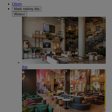
Oferty
Marki rodziny ibis
Wstecz
ibis