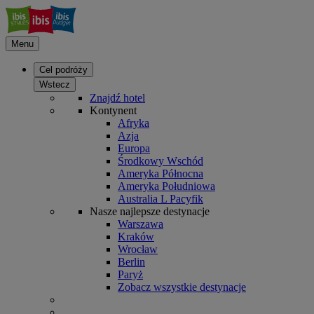
Menu
Cel podróży
Wstecz
Znajdź hotel
Kontynent
Afryka
Azja
Europa
Środkowy Wschód
Ameryka Północna
Ameryka Południowa
Australia L Pacyfik
Nasze najlepsze destynacje
Warszawa
Kraków
Wrocław
Berlin
Paryż
Zobacz wszystkie destynacje