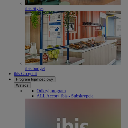
ibis Styles
ibis budget
ibis Go get it
Program lojalnościowy
Wstecz
Odkryj program
ALL Accor+ ibis - Subskrypcja