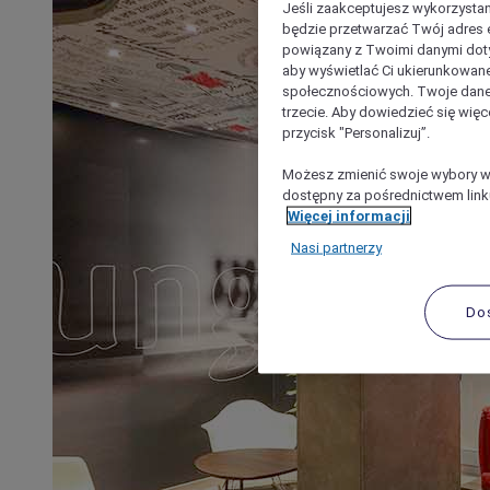
Jeśli zaakceptujesz wykorzystan
będzie przetwarzać Twój adres e-
powiązany z Twoimi danymi doty
aby wyświetlać Ci ukierunkowane
społecznościowych. Twoje dane
trzecie. Aby dowiedzieć się więc
przycisk "Personalizuj”.
Możesz zmienić swoje wybory w 
dostępny za pośrednictwem linku
Więcej informacji
Nasi partnerzy
Do