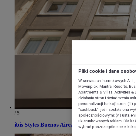
Pliki cookie i dane osob
W serwisach internetowych ALL, ho
Movenpick, Mantra, Resorts, Busi
Apartments & Villas, Activities &
działania stron i świadczenia usł
personalizacji funkcji stron; (iii
"cashback”, jeśli została ona wyk
/ 5
społecznościowymi; (vi) ustalen
ukierunkowanych reklam. Dla ka
ibis Styles Buenos Aires Florida
wybrać poszczególne cele, klikaj