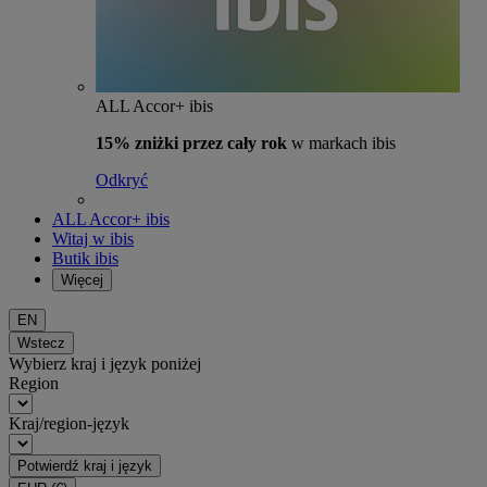
ALL Accor+ ibis
15% zniżki przez cały rok
w markach ibis
Odkryć
ALL Accor+ ibis
Witaj w ibis
Butik ibis
Więcej
EN
Wstecz
Wybierz kraj i język poniżej
Region
Kraj/region-język
Potwierdź kraj i język