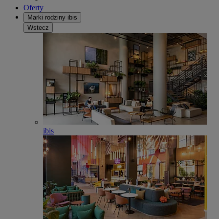
Oferty
Marki rodziny ibis
Wstecz
ibis