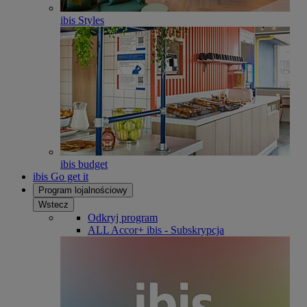
ibis Styles
ibis budget
ibis Go get it
Program lojalnościowy
Wstecz
Odkryj program
ALL Accor+ ibis - Subskrypcja