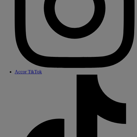
Accor TikTok