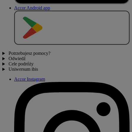
Accor Android app
P
O
B
I
E
R
Z Z
Potrzebujesz pomocy?
Odwiedź
Cele podróży
Uniwersum ibis
Accor Instagram