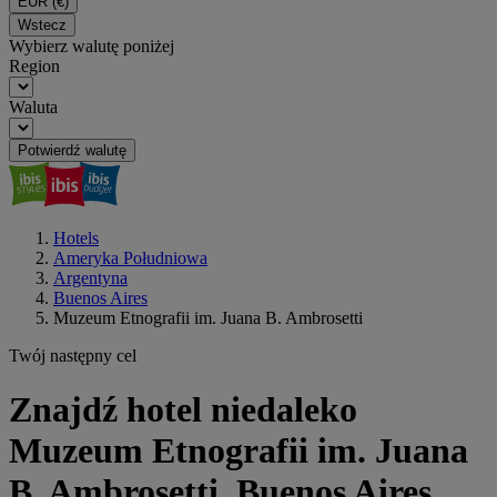
EUR
(€)
Wstecz
Wybierz walutę poniżej
Region
Waluta
Potwierdź walutę
Hotels
Ameryka Południowa
Argentyna
Buenos Aires
Muzeum Etnografii im. Juana B. Ambrosetti
Twój następny cel
Znajdź hotel niedaleko
Muzeum Etnografii im. Juana
B. Ambrosetti, Buenos Aires