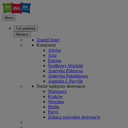
Menu
Cel podróży
Wstecz
Znajdź hotel
Kontynent
Afryka
Azja
Europa
Środkowy Wschód
Ameryka Północna
Ameryka Południowa
Australia L Pacyfik
Nasze najlepsze destynacje
Warszawa
Kraków
Wrocław
Berlin
Paryż
Zobacz wszystkie destynacje