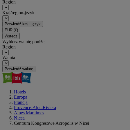
Region
Kraj/region-język
Potwierdź kraj i język
EUR
(€)
Wstecz
Wybierz walutę poniżej
Region
Waluta
Potwierdź walutę
Hotels
Europa
Francja
Provence-Alps-Riviera
Alpes Maritimes
Nicea
Centrum Kongresowe Acropolis w Nicei