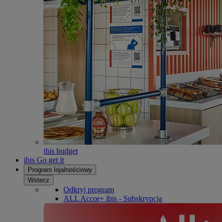
ibis budget
ibis Go get it
Program lojalnościowy
Wstecz
Odkryj program
ALL Accor+ ibis - Subskrypcja