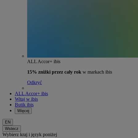
ALL Accor+ ibis
15% zniżki przez cały rok
w markach ibis
Odkryć
ALL Accor+ ibis
Witaj w ibis
Butik ibis
Więcej
EN
Wstecz
Wybierz kraj i język poniżej