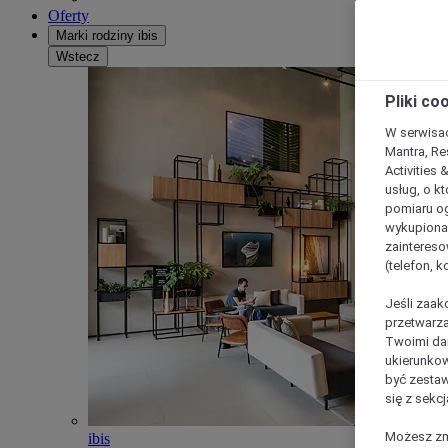
Oferty
Marki rodziny ibis
Wstecz
Pliki co
W serwisac
Mantra, Re
Activities 
usług, o kt
pomiaru og
wykupiona;
zaintereso
(telefon, 
Jeśli zaak
przetwarza
Twoimi dan
ukierunkow
być zestaw
się z sekcj
Możesz zmi
ibis