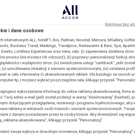
Kontynuuj bez ud
okie i dane osobowe
h internetowych ALL, hotelF1, ibis, Pullman, Novotel, Mercure, MGallery, Sofit
sorts, Business Travel, Meetings, Travelpros, Restaurants & Bars, Spa, Apartme
& Events, Limitless Experiences oraz Hera, celu: (i) zapewnienia działania stron
óre prosisz (nie możesz ich odrzucić); (ii) poprawy i personalizacji funkcji stron;
lądalności i wydajności stron; (iv) świadczenia usługi "cashback”, jeśli zosta
 (v) umożliwienia interakcji z sieciami społecznościowymi; (vi) ustalenia prof
wań w celu oferowania Ci ukierunkowanych reklam. Dla każdego ze swoich u
komputer itp.) możesz wybrać poszczególne cele, klikając przycisk "Personaliz
ceptujesz wykorzystanie informacji do celów reklamy ukierunkowanej, firma A
ć Twój adres e-mail (jeśli został podany) w wersji "shashowanej” (hashed), 
ymi dotyczącymi przeglądania, rezerwacji i programu lojalnościowego, aby w
ane reklamy w witrynach osób trzecich i sieciach społecznościowych. Twoj
iane z danymi posiadanymi przez te osoby trzecie. Aby dowiedzieć się więce
ą „reklama ukierunkowana”, klikając przycisk "Personalizuj”.
enić swoje wybory w dowolnym momencie, klikając przycisk "Personalizuj” 