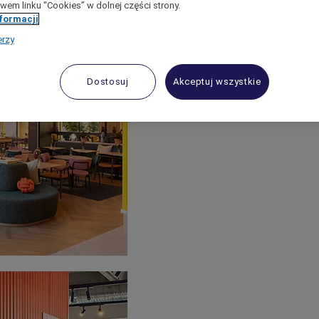
wem linku "Cookies” w dolnej części strony.
nformacji
erzy
Dostosuj
Akceptuj wszystkie