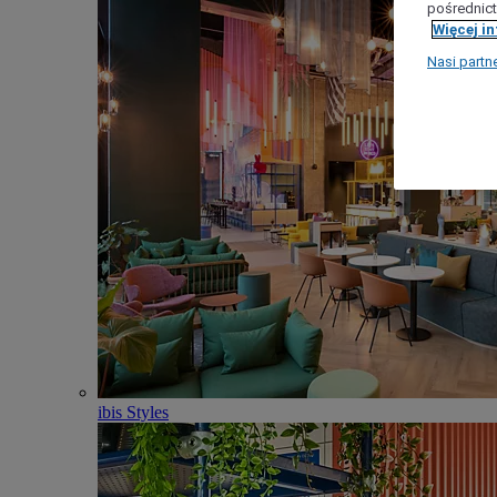
pośrednict
Więcej i
Nasi partn
ibis Styles