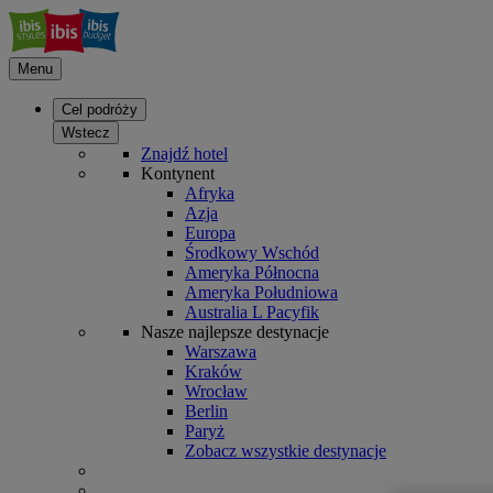
Menu
Cel podróży
Wstecz
Znajdź hotel
Kontynent
Afryka
Azja
Europa
Środkowy Wschód
Ameryka Północna
Ameryka Południowa
Australia L Pacyfik
Nasze najlepsze destynacje
Warszawa
Kraków
Wrocław
Berlin
Paryż
Zobacz wszystkie destynacje