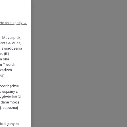
zielania zgody →
el, Movenpick,
nts & Villas,
 i świadczenia
 (iii)
ła ona
ilu Twoich
rządzeń
uj”.
ccor będzie
powiązany z
yświetlać Ci
e dane mogą
j, zapoznaj
dostępny za