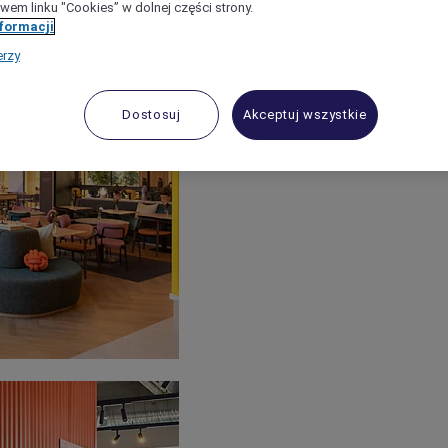
wem linku "Cookies” w dolnej części strony.
nformacji
erzy
Dostosuj
Akceptuj wszystkie