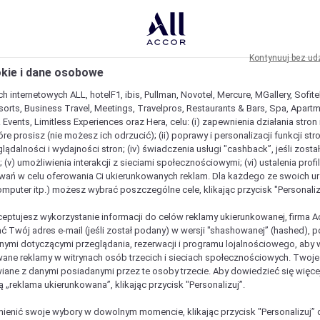
Kontynuuj bez ud
okie i dane osobowe
h internetowych ALL, hotelF1, ibis, Pullman, Novotel, Mercure, MGallery, Sofit
sorts, Business Travel, Meetings, Travelpros, Restaurants & Bars, Spa, Apartme
& Events, Limitless Experiences oraz Hera, celu: (i) zapewnienia działania stron
óre prosisz (nie możesz ich odrzucić); (ii) poprawy i personalizacji funkcji stron;
lądalności i wydajności stron; (iv) świadczenia usługi "cashback”, jeśli zosta
 (v) umożliwienia interakcji z sieciami społecznościowymi; (vi) ustalenia prof
wań w celu oferowania Ci ukierunkowanych reklam. Dla każdego ze swoich u
komputer itp.) możesz wybrać poszczególne cele, klikając przycisk "Personaliz
ceptujesz wykorzystanie informacji do celów reklamy ukierunkowanej, firma A
ć Twój adres e-mail (jeśli został podany) w wersji "shashowanej” (hashed), 
ymi dotyczącymi przeglądania, rezerwacji i programu lojalnościowego, aby w
ane reklamy w witrynach osób trzecich i sieciach społecznościowych. Twoj
iane z danymi posiadanymi przez te osoby trzecie. Aby dowiedzieć się więce
ą „reklama ukierunkowana”, klikając przycisk "Personalizuj”.
enić swoje wybory w dowolnym momencie, klikając przycisk "Personalizuj” 