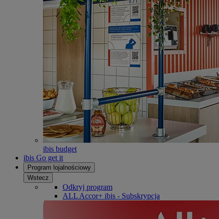
ibis budget
ibis Go get it
Program lojalnościowy
Wstecz
Odkryj program
ALL Accor+ ibis - Subskrypcja