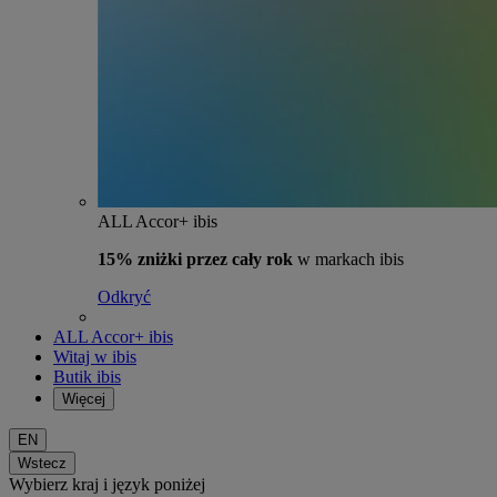
ALL Accor+ ibis
15% zniżki przez cały rok
w markach ibis
Odkryć
ALL Accor+ ibis
Witaj w ibis
Butik ibis
Więcej
EN
Wstecz
Wybierz kraj i język poniżej