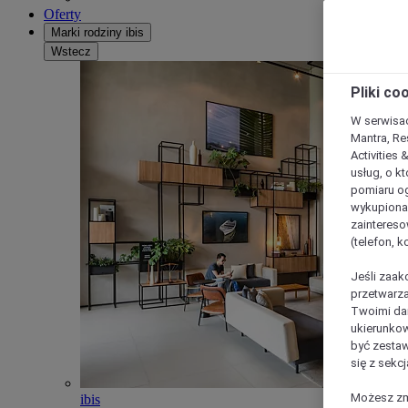
Oferty
Marki rodziny ibis
Wstecz
Pliki co
W serwisac
Mantra, Re
Activities 
usług, o kt
pomiaru og
wykupiona;
zaintereso
(telefon, 
Jeśli zaak
przetwarza
Twoimi dan
ukierunkow
być zestaw
się z sekcj
Możesz zmi
ibis