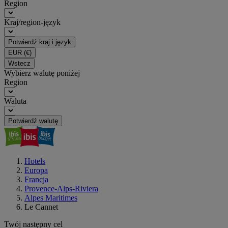
Region
Kraj/region-język
Potwierdź kraj i język
EUR
(€)
Wstecz
Wybierz walutę poniżej
Region
Waluta
Potwierdź walutę
Hotels
Europa
Francja
Provence-Alps-Riviera
Alpes Maritimes
Le Cannet
Twój następny cel