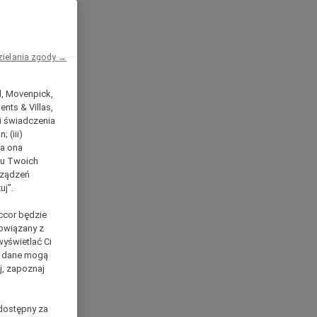
zielania zgody →
el, Movenpick,
nts & Villas,
 i świadczenia
 (iii)
ła ona
ilu Twoich
rządzeń
uj”.
ccor będzie
powiązany z
yświetlać Ci
e dane mogą
j, zapoznaj
dostępny za