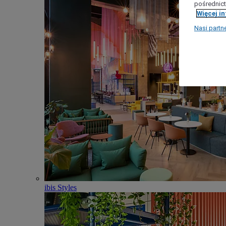
pośrednict
Więcej i
Nasi partn
ibis Styles