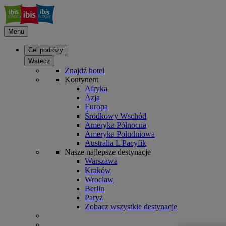
Menu
Cel podróży
Wstecz
Znajdź hotel
Kontynent
Afryka
Azja
Europa
Środkowy Wschód
Ameryka Północna
Ameryka Południowa
Australia L Pacyfik
Nasze najlepsze destynacje
Warszawa
Kraków
Wrocław
Berlin
Paryż
Zobacz wszystkie destynacje