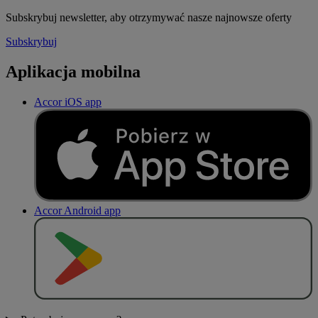
Subskrybuj newsletter, aby otrzymywać nasze najnowsze oferty
Subskrybuj
Aplikacja mobilna
Accor iOS app
Accor Android app
P
O
B
I
E
R
Z Z