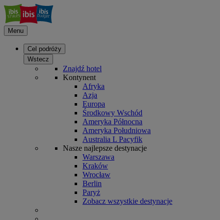
Menu
Cel podróży
Wstecz
Znajdź hotel
Kontynent
Afryka
Azja
Europa
Środkowy Wschód
Ameryka Północna
Ameryka Południowa
Australia L Pacyfik
Nasze najlepsze destynacje
Warszawa
Kraków
Wrocław
Berlin
Paryż
Zobacz wszystkie destynacje