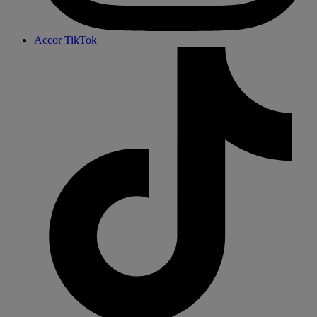
Accor TikTok