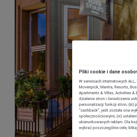
Pliki cookie i dane osob
W serwisach internetowych ALL, ho
Movenpick, Mantra, Resorts, Busi
Apartments & Villas, Activities &
działania stron i świadczenia usł
personalizacji funkcji stron; (iii
"cashback”, jeśli została ona wyk
społecznościowymi; (vi) ustalen
ukierunkowanych reklam. Dla ka
wybrać poszczególne cele, klikaj