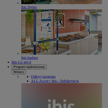
ibis Styles
ibis budget
ibis Go get it
Program lojalnościowy
Wstecz
Odkryj program
ALL Accor+ ibis - Subskrypcja