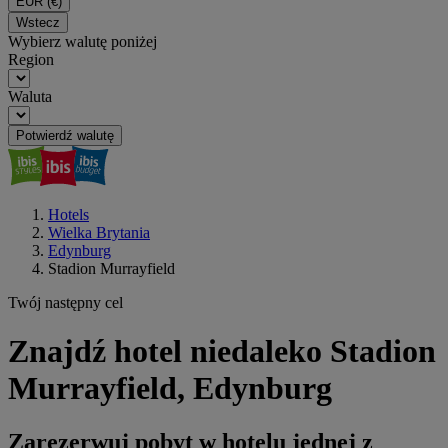
EUR
(€)
Wstecz
Wybierz walutę poniżej
Region
Waluta
Potwierdź walutę
Hotels
Wielka Brytania
Edynburg
Stadion Murrayfield
Twój następny cel
Znajdź hotel niedaleko Stadion
Murrayfield, Edynburg
Zarezerwuj pobyt w hotelu jednej z