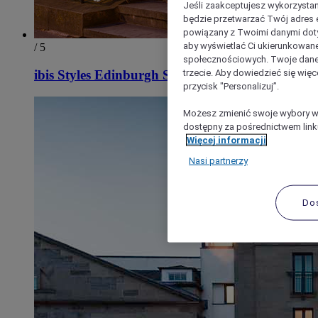
Jeśli zaakceptujesz wykorzystan
będzie przetwarzać Twój adres e-
powiązany z Twoimi danymi doty
aby wyświetlać Ci ukierunkowane
/ 5
społecznościowych. Twoje dane
trzecie. Aby dowiedzieć się więc
ibis Styles Edinburgh St Andrew Square
przycisk "Personalizuj”.
Możesz zmienić swoje wybory w 
dostępny za pośrednictwem linku
Więcej informacji
Nasi partnerzy
Do