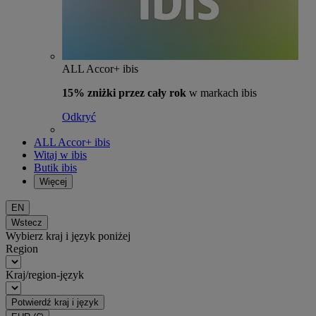
ALL Accor+ ibis
15% zniżki przez cały rok
w markach ibis
Odkryć
ALL Accor+ ibis
Witaj w ibis
Butik ibis
Więcej
EN
Wstecz
Wybierz kraj i język poniżej
Region
Kraj/region-język
Potwierdź kraj i język