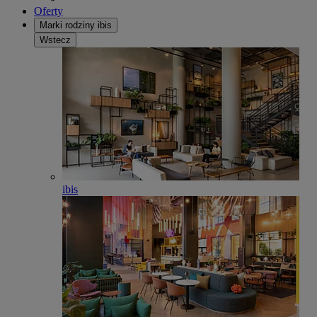
Oferty
Marki rodziny ibis
Wstecz
ibis