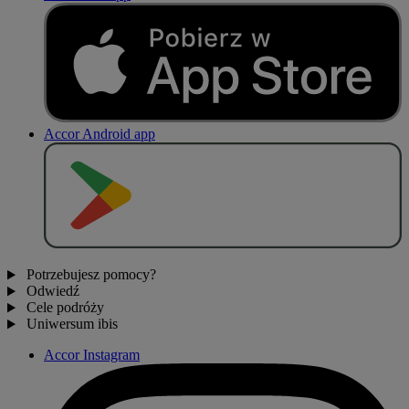
Accor Android app
P
O
B
I
E
R
Z Z
Potrzebujesz pomocy?
Odwiedź
Cele podróży
Uniwersum ibis
Accor Instagram