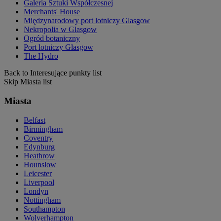
Galeria Sztuki Współczesnej
Merchants' House
Międzynarodowy port lotniczy Glasgow
Nekropolia w Glasgow
Ogród botaniczny
Port lotniczy Glasgow
The Hydro
Back to Interesujące punkty list
Skip Miasta list
Miasta
Belfast
Birmingham
Coventry
Edynburg
Heathrow
Hounslow
Leicester
Liverpool
Londyn
Nottingham
Southampton
Wolverhampton