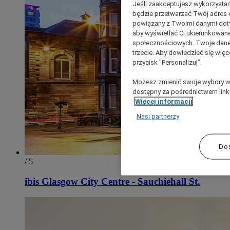
Jeśli zaakceptujesz wykorzystan
będzie przetwarzać Twój adres e-
powiązany z Twoimi danymi doty
aby wyświetlać Ci ukierunkowane
społecznościowych. Twoje dane
trzecie. Aby dowiedzieć się więc
przycisk "Personalizuj”.
Możesz zmienić swoje wybory w 
dostępny za pośrednictwem linku
Więcej informacji
Nasi partnerzy
Do
/ 5
ibis Glasgow City Centre - Sauchiehall St.