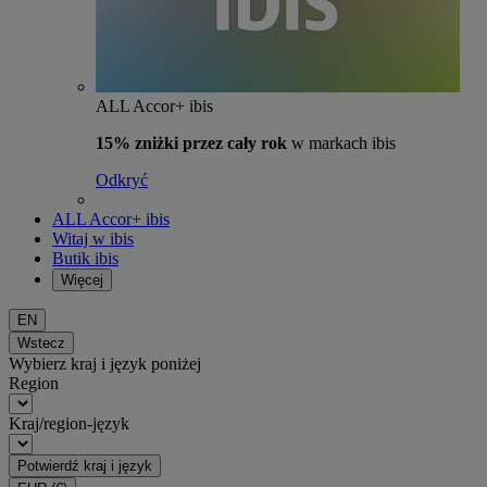
ALL Accor+ ibis
15% zniżki przez cały rok
w markach ibis
Odkryć
ALL Accor+ ibis
Witaj w ibis
Butik ibis
Więcej
EN
Wstecz
Wybierz kraj i język poniżej
Region
Kraj/region-język
Potwierdź kraj i język