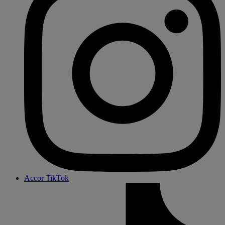
Accor TikTok