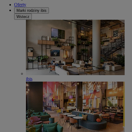
Oferty
Marki rodziny ibis
Wstecz
ibis