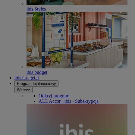
ibis Styles
ibis budget
ibis Go get it
Program lojalnościowy
Wstecz
Odkryj program
ALL Accor+ ibis - Subskrypcja