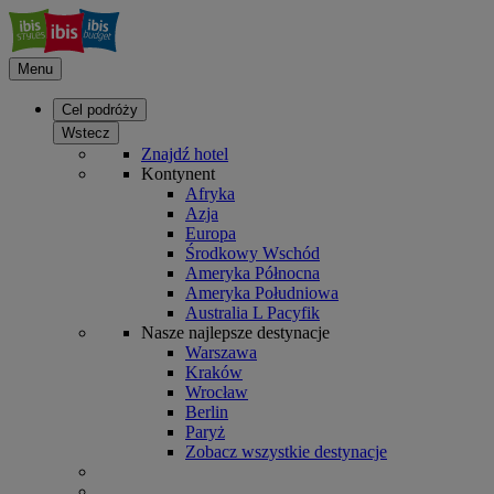
Menu
Cel podróży
Wstecz
Znajdź hotel
Kontynent
Afryka
Azja
Europa
Środkowy Wschód
Ameryka Północna
Ameryka Południowa
Australia L Pacyfik
Nasze najlepsze destynacje
Warszawa
Kraków
Wrocław
Berlin
Paryż
Zobacz wszystkie destynacje