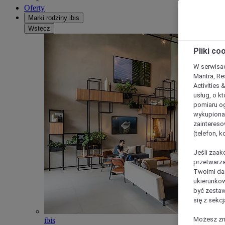
Oferty
Marki rodziny ibis
Wstecz
Pliki co
W serwisac
Mantra, Re
Activities 
usług, o kt
pomiaru og
wykupiona;
zaintereso
(telefon, 
Jeśli zaak
przetwarza
Twoimi dan
ukierunkow
być zestaw
się z sekcj
Możesz zmi
ibis