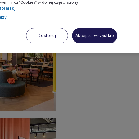
wem linku "Cookies” w dolnej części strony.
nformacji
erzy
Dostosuj
Akceptuj wszystkie