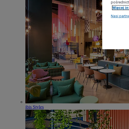
pośrednict
Więcej i
Nasi partn
ibis Styles