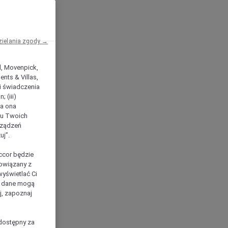
zielania zgody →
el, Movenpick,
nts & Villas,
 i świadczenia
 (iii)
ła ona
ilu Twoich
rządzeń
uj”.
ccor będzie
powiązany z
yświetlać Ci
e dane mogą
j, zapoznaj
dostępny za