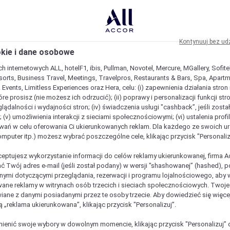
Kontynuuj bez ud
okie i dane osobowe
h internetowych ALL, hotelF1, ibis, Pullman, Novotel, Mercure, MGallery, Sofit
sorts, Business Travel, Meetings, Travelpros, Restaurants & Bars, Spa, Apartme
& Events, Limitless Experiences oraz Hera, celu: (i) zapewnienia działania stron
óre prosisz (nie możesz ich odrzucić); (ii) poprawy i personalizacji funkcji stron;
lądalności i wydajności stron; (iv) świadczenia usługi "cashback”, jeśli zosta
 (v) umożliwienia interakcji z sieciami społecznościowymi; (vi) ustalenia prof
wań w celu oferowania Ci ukierunkowanych reklam. Dla każdego ze swoich u
komputer itp.) możesz wybrać poszczególne cele, klikając przycisk "Personaliz
ceptujesz wykorzystanie informacji do celów reklamy ukierunkowanej, firma A
ć Twój adres e-mail (jeśli został podany) w wersji "shashowanej” (hashed), 
ymi dotyczącymi przeglądania, rezerwacji i programu lojalnościowego, aby w
ane reklamy w witrynach osób trzecich i sieciach społecznościowych. Twoj
iane z danymi posiadanymi przez te osoby trzecie. Aby dowiedzieć się więce
ą „reklama ukierunkowana”, klikając przycisk "Personalizuj”.
enić swoje wybory w dowolnym momencie, klikając przycisk "Personalizuj” 