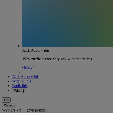
ALL Accor+ ibis
15% zniżki przez cały rok
w markach ibis
Odkryć
ALL Accor+ ibis
Witaj w ibis
Butik ibis
Więcej
EN
Wstecz
Wybierz kraj i język poniżej