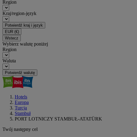
Region
Kraj/region-język
Potwierdź kraj i język
EUR
(€)
Wstecz
Wybierz walutę poniżej
Region
Waluta
Potwierdź walutę
Hotels
Europa
Turcja
Stambuł
PORT LOTNICZY STAMBUŁ-ATATÜRK
Twój następny cel