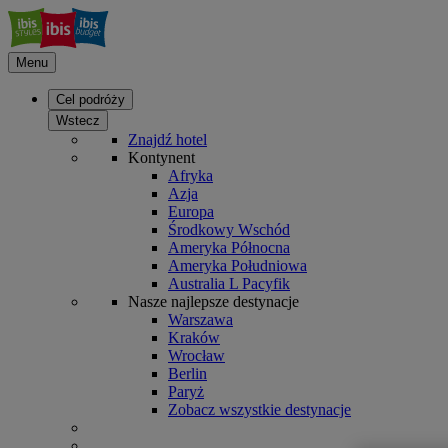
Menu
Cel podróży
Wstecz
Znajdź hotel
Kontynent
Afryka
Azja
Europa
Środkowy Wschód
Ameryka Północna
Ameryka Południowa
Australia L Pacyfik
Nasze najlepsze destynacje
Warszawa
Kraków
Wrocław
Berlin
Paryż
Zobacz wszystkie destynacje