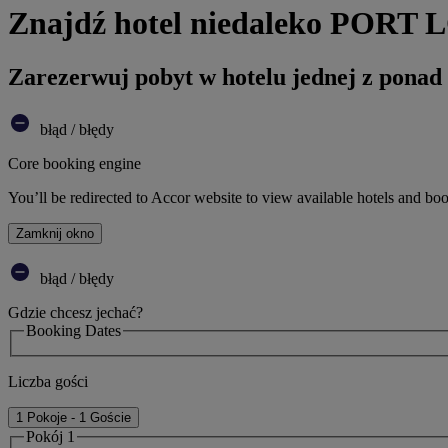
Znajdź hotel niedaleko PO
Zarezerwuj pobyt w hotelu jednej z ponad
błąd / błędy
Core booking engine
You’ll be redirected to Accor website to view available hotels and bo
Zamknij okno
błąd / błędy
Gdzie chcesz jechać?
Booking Dates
Liczba gości
1 Pokoje - 1 Goście
Pokój 1