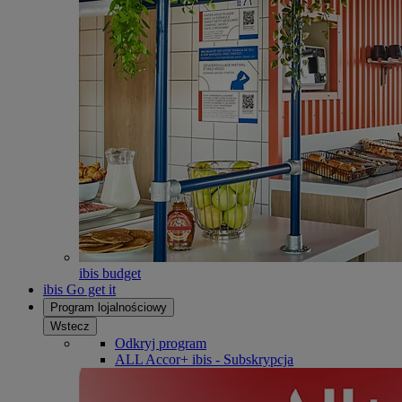
ibis budget
ibis Go get it
Program lojalnościowy
Wstecz
Odkryj program
ALL Accor+ ibis - Subskrypcja