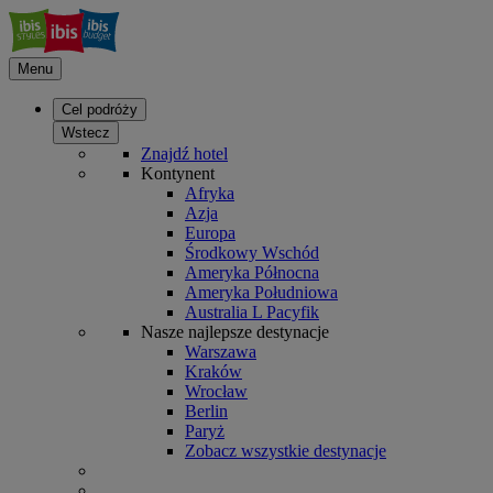
Menu
Cel podróży
Wstecz
Znajdź hotel
Kontynent
Afryka
Azja
Europa
Środkowy Wschód
Ameryka Północna
Ameryka Południowa
Australia L Pacyfik
Nasze najlepsze destynacje
Warszawa
Kraków
Wrocław
Berlin
Paryż
Zobacz wszystkie destynacje