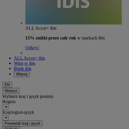
ALL Accor+ ibis
15% zniżki przez cały rok
w markach ibis
Odkryć
ALL Accor+ ibis
Witaj w ibis
Butik ibis
Więcej
EN
Wstecz
Wybierz kraj i język poniżej
Region
Kraj/region-język
Potwierdź kraj i język