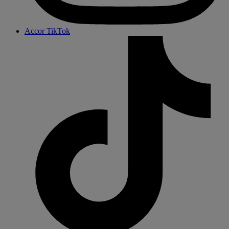
Accor TikTok