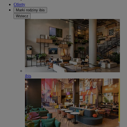
Oferty
Marki rodziny ibis
Wstecz
ibis