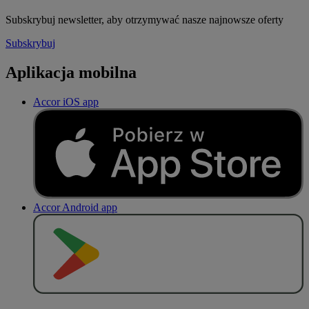
Subskrybuj newsletter, aby otrzymywać nasze najnowsze oferty
Subskrybuj
Aplikacja mobilna
Accor iOS app
Accor Android app
P
O
B
I
E
R
Z Z