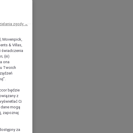
zielania zgody →
el, Movenpick,
nts & Villas,
 i świadczenia
 (iii)
ła ona
ilu Twoich
rządzeń
uj”.
ccor będzie
powiązany z
yświetlać Ci
e dane mogą
j, zapoznaj
dostępny za