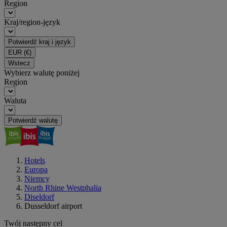
Region
Kraj/region-język
Potwierdź kraj i język
EUR
(€)
Wstecz
Wybierz walutę poniżej
Region
Waluta
Potwierdź walutę
Hotels
Europa
Niemcy
North Rhine Westphalia
Diseldorf
Dusseldorf airport
Twój następny cel