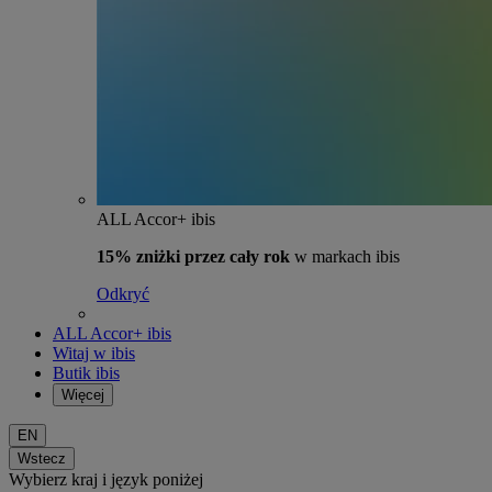
ALL Accor+ ibis
15% zniżki przez cały rok
w markach ibis
Odkryć
ALL Accor+ ibis
Witaj w ibis
Butik ibis
Więcej
EN
Wstecz
Wybierz kraj i język poniżej