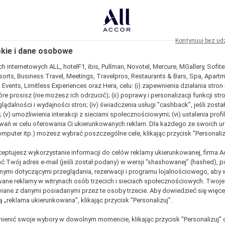
Kontynuuj bez ud
okie i dane osobowe
h internetowych ALL, hotelF1, ibis, Pullman, Novotel, Mercure, MGallery, Sofit
sorts, Business Travel, Meetings, Travelpros, Restaurants & Bars, Spa, Apartme
& Events, Limitless Experiences oraz Hera, celu: (i) zapewnienia działania stron
óre prosisz (nie możesz ich odrzucić); (ii) poprawy i personalizacji funkcji stron;
lądalności i wydajności stron; (iv) świadczenia usługi "cashback”, jeśli zosta
 (v) umożliwienia interakcji z sieciami społecznościowymi; (vi) ustalenia prof
wań w celu oferowania Ci ukierunkowanych reklam. Dla każdego ze swoich u
komputer itp.) możesz wybrać poszczególne cele, klikając przycisk "Personaliz
ceptujesz wykorzystanie informacji do celów reklamy ukierunkowanej, firma A
ć Twój adres e-mail (jeśli został podany) w wersji "shashowanej” (hashed), 
ymi dotyczącymi przeglądania, rezerwacji i programu lojalnościowego, aby w
ane reklamy w witrynach osób trzecich i sieciach społecznościowych. Twoj
iane z danymi posiadanymi przez te osoby trzecie. Aby dowiedzieć się więce
ą „reklama ukierunkowana”, klikając przycisk "Personalizuj”.
enić swoje wybory w dowolnym momencie, klikając przycisk "Personalizuj” 