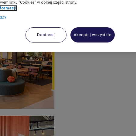
wem linku "Cookies” w dolnej części strony.
nformacji
erzy
Dostosuj
Akceptuj wszystkie