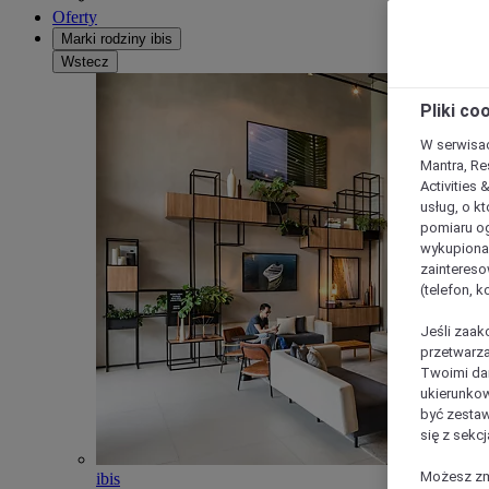
Oferty
Marki rodziny ibis
Wstecz
Pliki co
W serwisac
Mantra, Re
Activities 
usług, o kt
pomiaru og
wykupiona;
zaintereso
(telefon, 
Jeśli zaak
przetwarza
Twoimi dan
ukierunkow
być zestaw
się z sekcj
Możesz zmi
ibis