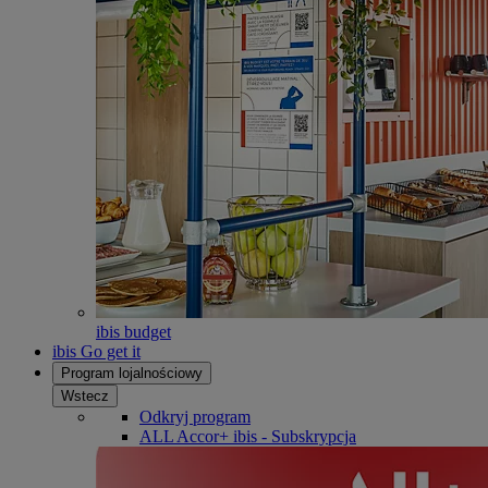
ibis budget
ibis Go get it
Program lojalnościowy
Wstecz
Odkryj program
ALL Accor+ ibis - Subskrypcja