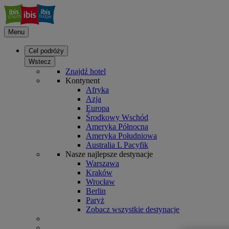
Menu
Cel podróży
Wstecz
Znajdź hotel
Kontynent
Afryka
Azja
Europa
Środkowy Wschód
Ameryka Północna
Ameryka Południowa
Australia L Pacyfik
Nasze najlepsze destynacje
Warszawa
Kraków
Wrocław
Berlin
Paryż
Zobacz wszystkie destynacje