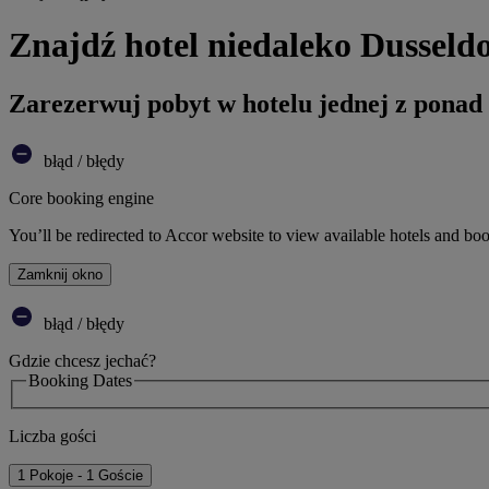
Znajdź hotel niedaleko Dusseldo
Zarezerwuj pobyt w hotelu jednej z ponad
błąd / błędy
Core booking engine
You’ll be redirected to Accor website to view available hotels and bo
Zamknij okno
błąd / błędy
Gdzie chcesz jechać?
Booking Dates
Liczba gości
1 Pokoje - 1 Goście