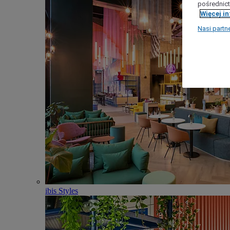
pośrednict
Więcej i
Nasi partn
ibis Styles